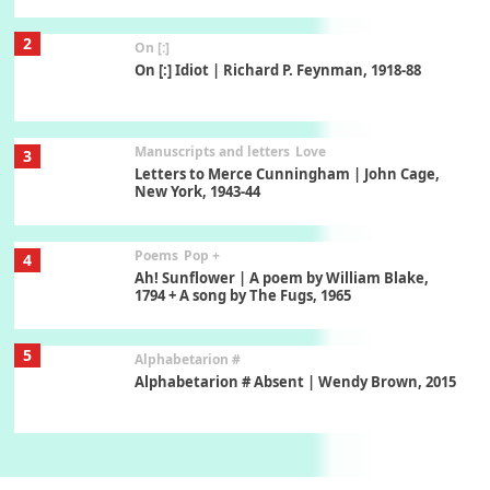
2
On [:]
On [:] Idiot | Richard P. Feynman, 1918-88
Manuscripts and letters
Love
3
Letters to Merce Cunningham | John Cage,
New York, 1943-44
Poems
Pop +
4
Ah! Sunflower | A poem by William Blake,
1794 + A song by The Fugs, 1965
5
Alphabetarion #
Alphabetarion # Absent | Wendy Brown, 2015
Book//mark
6
Book//mark – A Journey Round my Room |