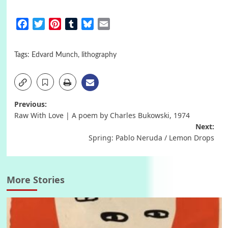
Facebook
Twitter
Pinterest
Tumblr
Bluesky
Email
Tags:
Edvard Munch
,
lithography
Post
Previous:
Raw With Love | A poem by Charles Bukowski, 1974
navigation
Next:
Spring: Pablo Neruda / Lemon Drops
More Stories