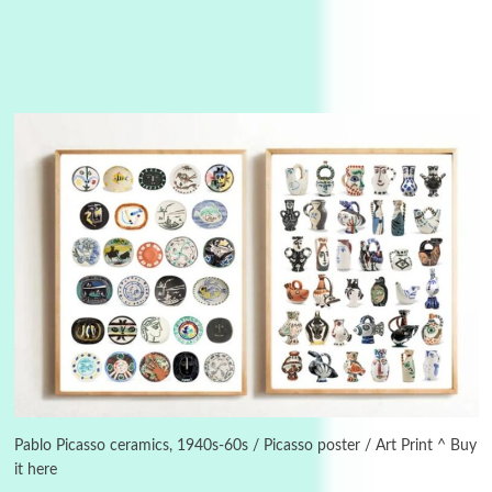
Manuscripts and letters
Love
3
Letters to Merce Cunningham | John Cage,
New York, 1943-44
Pablo Picasso ceramics, 1940s-60s / Picasso poster / Art Print ^ Buy
it here