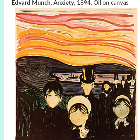
Edvard Munch
,
Anxiety
, 1894, Oil on canvas