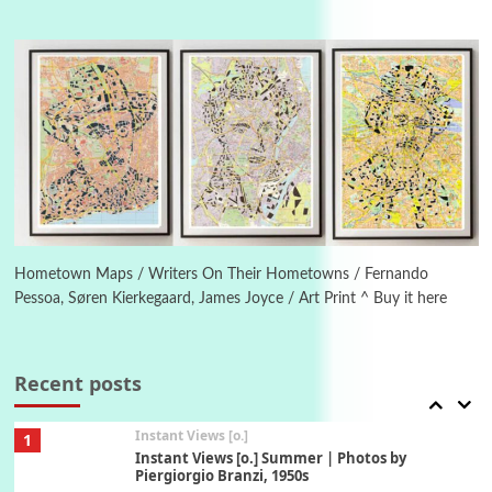
Poems
Pop +
4
Ah! Sunflower | A poem by William Blake,
1794 + A song by The Fugs, 1965
5
Alphabetarion #
Alphabetarion # Absent | Wendy Brown, 2015
Book//mark
6
Book//mark – A Journey Round my Room |
Xavier de Maistre, 1794
Hometown Maps / Writers On Their Hometowns / Fernando
Pessoa, Søren Kierkegaard, James Joyce / Art Print ^ Buy it here
Thoughts on {
Travel
7
Thoughts on { Tourism | Don DeLillo /
Douglas Adams / D. H. Lawrence / Bill Bryson,
Recent posts
1928-91
Instant Views [o.]
1
Instant Views [o.] Summer | Photos by
Piergiorgio Branzi, 1950s