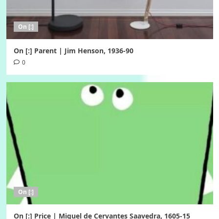
On [:]
On [:] Parent | Jim Henson, 1936-90
0
On [:]
On [:] Price | Miguel de Cervantes Saavedra, 1605-15