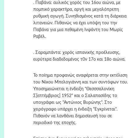
. Παβάνα: αυλικός χορός του 16ου αιώνα, με
πομπικό χαρακτήρα, αργή και μεγαλόπρεπη
ρυθμική αγωγή. Συνηθισμένος κατά τη διάρκεια
λιτανειών. Πιθανώς να έχει υπόψη του την
Παβάνα για μια πεθαμένη Ινφάντη του Μωρίς
Ραβέλ.
. Σαραμπάντα: χορός ισπανικής προέλευσης,
ευρύτερα διαδεδομένος τ0ν 17ο και 18ο αιώνα.
Το ποίημα προφανώς αναφέρεται στην εκτέλεση
του Νίκου Μπελογιάννη και των συντόφων του.
Υποσημειώνεται η ένδειξη "Θεσσσαλονίκη
Σ[επτέμβριος] 1952" και ο Σαλαπασίδης το
υπογράφει ως "Αντώνιος Βυρώνης". Στο
χειρόγραφο υπάρχει η ένδειξη "Εγκρίνεται".
Πιθανόν να λανθάνει δημοσίευσή του σε
περιοδικό της εποχής.