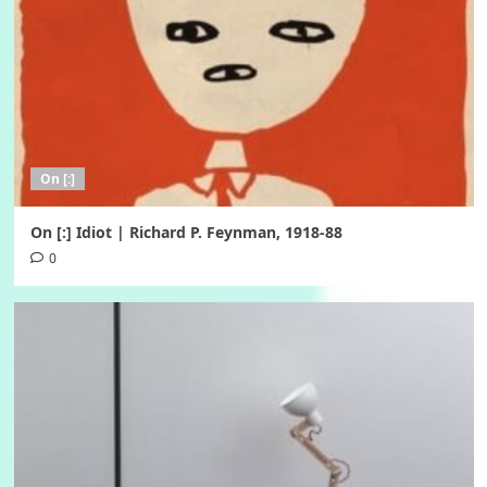
On [:]
On [:] Idiot | Richard P. Feynman, 1918-88
0