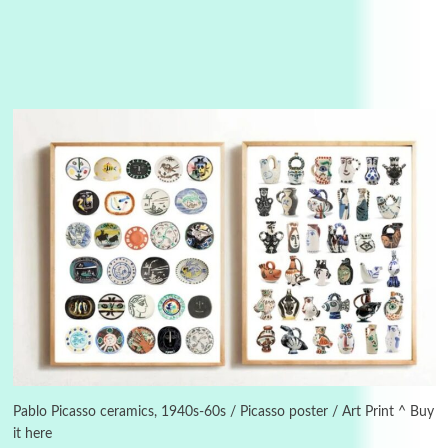
Instant Views [o.]
3
Instant Views [o.] Summer | Photos by
Piergiorgio Branzi, 1950s
Pablo Picasso ceramics, 1940s-60s / Picasso poster / Art Print ^ Buy
it here