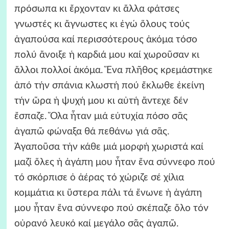
πρόσωπα κι ἔρχονταν κι ἄλλα φάτσες
γνωστές κι ἄγνωστες κι ἐγώ ὅλους τούς
ἀγαπούσα καί περισσότερους ἀκόμα τόσο
πολύ ἄνοιξε ἡ καρδιά μου καί χωροῦσαν κι
ἄλλοι πολλοί ἀκόμα. Ἕνα πλῆθος κρεμάστηκε
ἀπό τήν σπάνια κλωστή πού ἔκλωθε ἐκείνη
τήν ὥρα ἡ ψυχή μου κι αὐτή ἄντεχε δέν
ἔσπαζε. Ὅλα ἦταν μιά εὐτυχία πόσο σᾶς
ἀγαπῶ φώναξα θά πεθάνω γιά σᾶς.
Ἀγαποῦσα τήν κάθε μιά μορφή χωριστά καί
μαζί ὅλες ἡ ἀγάπη μου ἦταν ἕνα σύννεφο πού
τό σκόρπισε ὁ ἀέρας τό χώριζε σέ χίλια
κομμάτια κι ὕστερα πάλι τά ἕνωνε ἡ ἀγάπη
μου ἦταν ἕνα σύννεφο πού σκέπαζε ὅλο τόν
οὐρανό λευκό καί μεγάλο σᾶς ἀγαπῶ.