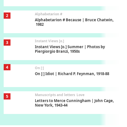
Alphabetarion #
2
Alphabetarion # Because | Bruce Chatwin,
1982
Instant Views [o.]
3
Instant Views [o.] Summer | Photos by
Piergiorgio Branzi, 1950s
4
On [:]
On [:] Idiot | Richard P. Feynman, 1918-88
Manuscripts and letters
Love
5
Letters to Merce Cunningham | John Cage,
New York, 1943-44
Poems
Pop +
6