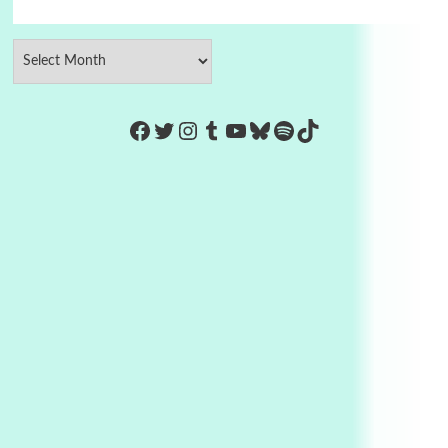
https://www.facebook.com/Co
Twitter
Instagram
Tumblr
YouTube
Bluesky
Spotify
TikTok