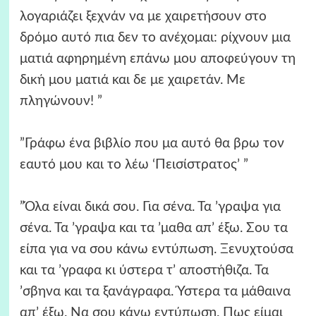
λογαριάζει ξεχνάν να με χαιρετήσουν στο
δρόμο αυτό πια δεν το ανέχομαι: ρίχνουν μια
ματιά αφηρημένη επάνω μου αποφεύγουν τη
δική μου ματιά και δε με χαιρετάν. Με
πληγώνουν! ”
”Γράφω ένα βιβλίο που μα αυτό θα βρω τον
εαυτό μου και το λέω ‘Πεισίστρατος’ ”
”Όλα είναι δικά σου. Για σένα. Τα ’γραψα για
σένα. Τα ’γραψα και τα ’μαθα απ’ έξω. Σου τα
είπα για να σου κάνω εντύπωση. Ξενυχτούσα
και τα ’γραφα κι ύστερα τ’ αποστήθιζα. Τα
’σβηνα και τα ξανάγραφα. Ύστερα τα μάθαινα
απ’ έξω. Να σου κάνω εντύπωση. Πως είμαι