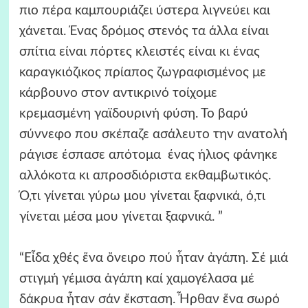
πιο πέρα καμπουριάζει ύστερα λιγνεύει και
χάνεται. Ένας δρόμος στενός τα άλλα είναι
σπίτια είναι πόρτες κλειστές είναι κι ένας
καραγκιόζικος πρίαπος ζωγραφισμένος με
κάρβουνο στον αντικρινό τοίχομε
κρεμασμένη γαϊδουρινή φύση. Το βαρύ
σύννεφο που σκέπαζε ασάλευτο την ανατολή
ράγισε έσπασε απότομα ένας ήλιος φάνηκε
αλλόκοτα κι απροσδιόριστα εκθαμβωτικός.
Ό,τι γίνεται γύρω μου γίνεται ξαφνικά, ό,τι
γίνεται μέσα μου γίνεται ξαφνικά. ”
“Εἶδα χθές ἕνα ὄνειρο πού ἦταν ἀγάπη. Σέ μιά
στιγμή γέμισα ἀγάπη καί χαμογέλασα μέ
δάκρυα ἦταν σάν ἔκσταση. Ἦρθαν ἕνα σωρό