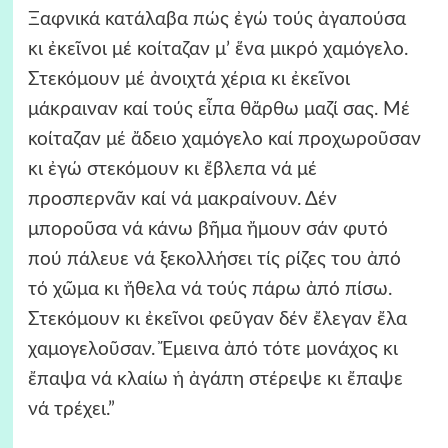
Ξαφνικά κατάλαβα πώς ἐγώ τούς ἀγαπούσα
κι ἐκεῖνοι μέ κοίταζαν μ’ ἕνα μικρό χαμόγελο.
Στεκόμουν μέ ἀνοιχτά χέρια κι ἐκεῖνοι
μάκραιναν καί τούς εἶπα θἄρθω μαζί σας. Μέ
κοίταζαν μέ ἄδειο χαμόγελο καί προχωροῦσαν
κι ἐγώ στεκόμουν κι ἔβλεπα νά μέ
προσπερνᾶν καί νά μακραίνουν. Δέν
μποροῦσα νά κάνω βῆμα ἤμουν σάν φυτό
πού πάλευε νά ξεκολλήσει τίς ρίζες του ἀπό
τό χῶμα κι ἤθελα νά τούς πάρω ἀπό πίσω.
Στεκόμουν κι ἐκεῖνοι φεῦγαν δέν ἔλεγαν ἔλα
χαμογελοῦσαν. Ἔμεινα ἀπό τότε μονάχος κι
ἔπαψα νά κλαίω ἡ ἀγάπη στέρεψε κι ἔπαψε
νά τρέχει.”