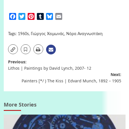
Facebook
Twitter
Pinterest
Tumblr
Bluesky
Email
Tags:
1960s
,
Γιώργος Χειμωνάς
,
Νόρα Αναγνωστάκη
Post
Previous:
Lithos | Paintings by David Lynch, 2007- 12
navigation
Next:
Painters [*/ ) The Kiss | Edvard Munch, 1892 – 1905
More Stories