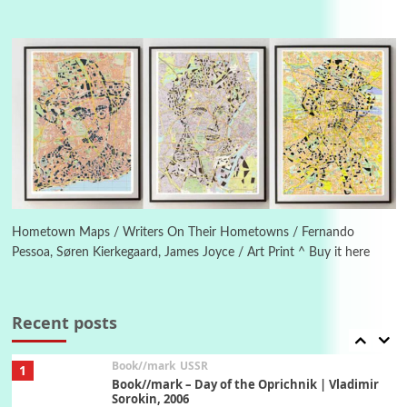
4
On [:]
On [:] Idiot | Richard P. Feynman, 1918-88
Manuscripts and letters
Love
5
Letters to Merce Cunningham | John Cage,
New York, 1943-44
Poems
Pop +
6
Ah! Sunflower | A poem by William Blake,
1794 + A song by The Fugs, 1965
Hometown Maps / Writers On Their Hometowns / Fernando
Pessoa, Søren Kierkegaard, James Joyce / Art Print ^ Buy it here
7
Alphabetarion #
Alphabetarion # Absent | Wendy Brown, 2015
Recent posts
Book//mark
USSR
1
Book//mark – Day of the Oprichnik | Vladimir
Sorokin, 2006