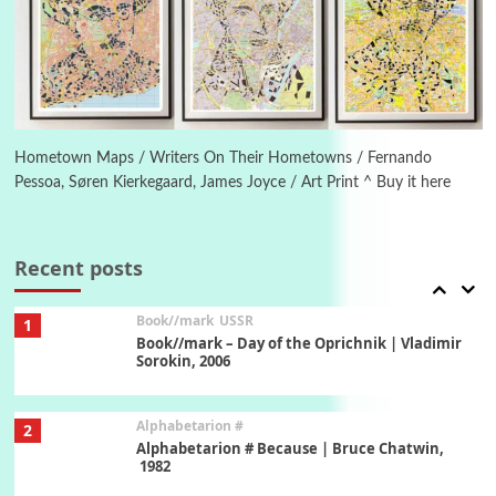
Manuscripts and letters
Love
5
Letters to Merce Cunningham | John Cage,
New York, 1943-44
Poems
Pop +
6
Ah! Sunflower | A poem by William Blake,
1794 + A song by The Fugs, 1965
Hometown Maps / Writers On Their Hometowns / Fernando
Pessoa, Søren Kierkegaard, James Joyce / Art Print ^ Buy it here
7
Alphabetarion #
Alphabetarion # Absent | Wendy Brown, 2015
Recent posts
Book//mark
USSR
1
Book//mark – Day of the Oprichnik | Vladimir
Sorokin, 2006
Alphabetarion #
2
Alphabetarion # Because | Bruce Chatwin,
1982