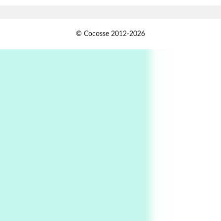
Book//mark
USSR
1
© Cocosse 2012-2026
Book//mark – Day of the Oprichnik | Vladimir
Sorokin, 2006
Alphabetarion #
2
Alphabetarion # Because | Bruce Chatwin,
1982
Instant Views [o.]
3
Instant Views [o.] Summer | Photos by
Piergiorgio Branzi, 1950s
4
On [:]
On [:] Idiot | Richard P. Feynman, 1918-88
Manuscripts and letters
Love
5