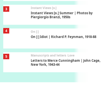
Instant Views [o.]
3
Instant Views [o.] Summer | Photos by
Piergiorgio Branzi, 1950s
4
On [:]
On [:] Idiot | Richard P. Feynman, 1918-88
Manuscripts and letters
Love
5
Letters to Merce Cunningham | John Cage,
New York, 1943-44
Poems
Pop +
6
Ah! Sunflower | A poem by William Blake,
1794 + A song by The Fugs, 1965
7
Alphabetarion #
Alphabetarion # Absent | Wendy Brown, 2015