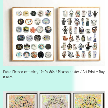
Instant Views [o.]
3
Instant Views [o.] Summer | Photos by
Piergiorgio Branzi, 1950s
Pablo Picasso ceramics, 1940s-60s / Picasso poster / Art Print ^ Buy
it here
4
On [:]
On [:] Idiot | Richard P. Feynman, 1918-88