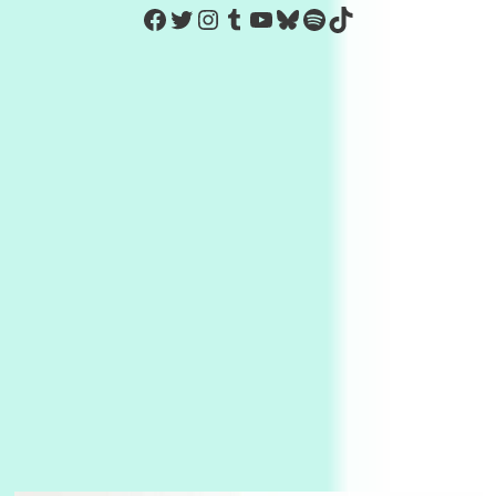
https://www.facebook.com/Co
Twitter
Instagram
Tumblr
YouTube
Bluesky
Spotify
TikTok