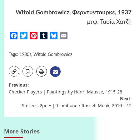
Witold Gombrowicz
, Φερντυντούρκε, 1937
μτφ: Τασία Χατζή
Facebook
Twitter
Pinterest
Tumblr
Bluesky
Email
Tags:
1930s
,
Witold Gombrowicz
Post
Previous:
Checker Players | Paintings by Henri Matisse, 1915-28
navigation
Next:
Stereosc2pe + | Trombone / Russell Monk, 2010 – 12
More Stories