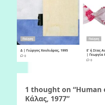
Ποίηση
Ποίηση
Δ | Γιώργος Χουλιάρας, 1995
Ε’ ή Στας 
| Γεωργία 
0
0
1 thought on “
Human c
Κάλας, 1977
”