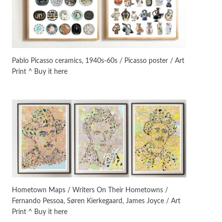
Manuscripts and letters
Love
3
Letters to Merce Cunningham
| John Cage, New York, 1943-44
Pablo Picasso ceramics, 1940s-60s / Picasso poster / Art
Print ^ Buy it here
Poems
Pop +
4
Ah! Sunflower | A poem by
William Blake, 1794 + A song by
The Fugs, 1965
Alphabetarion #
5
Alphabetarion # Absent |
Wendy Brown, 2015
Book//mark
6
Book//mark – A Journey Round
Hometown Maps / Writers On Their Hometowns /
my Room | Xavier de Maistre,
Fernando Pessoa, Søren Kierkegaard, James Joyce / Art
1794
Print ^ Buy it here