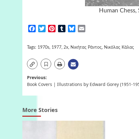
Human Chess, 
Facebook
Twitter
Pinterest
Tumblr
Bluesky
Email
Tags:
1970s
,
1977
,
2x
,
Νικήτας Ράντος
,
Νικόλας Κάλας
Post
Previous:
Book Covers | Illustrations by Edward Gorey (1951-19
navigation
More Stories