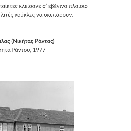
παίκτες κλείσανε σ’ εβένινο πλαίσιο
λιτές κούκλες να σκεπάσουν.
λας (Νικήτας Ράντος)
κήτα Ράντου, 1977