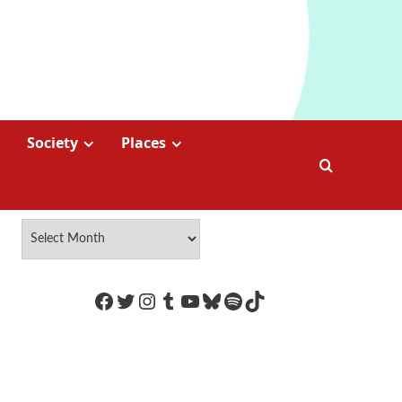
Society
Places
https://www.facebook.com/Coco
Twitter
Instagram
Tumblr
YouTube
Bluesky
Spotify
TikTok