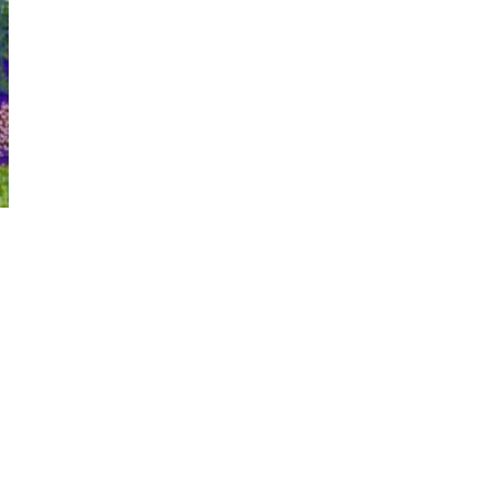
7
Thoughts on { Tourism | Don
DeLillo / Douglas Adams / D. H.
Lawrence / Bill Bryson, 1928-91