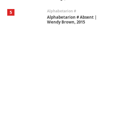
Alphabetarion #
5
Alphabetarion # Absent |
Wendy Brown, 2015
Book//mark
6
Book//mark – A Journey Round
my Room | Xavier de Maistre,
1794
Thoughts on {
Travel
7
Thoughts on { Tourism | Don
DeLillo / Douglas Adams / D. H.
Lawrence / Bill Bryson, 1928-91
Instant Views [o.]
1
Instant Views [o.] Summer |
Photos by Piergiorgio Branzi,
1950s
On [:]
2
On [:] Idiot | Richard P.