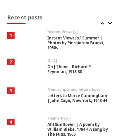
Thoughts on {
Travel
7
Thoughts on { Tourism | Don
DeLillo / Douglas Adams / D. H.
Recent posts
Lawrence / Bill Bryson, 1928-91
Instant Views [o.]
1
Instant Views [o.] Summer |
Photos by Piergiorgio Branzi,
1950s
On [:]
2
On [:] Idiot | Richard P.
Feynman, 1918-88
Manuscripts and letters
Love
3
Letters to Merce Cunningham
| John Cage, New York, 1943-44
Poems
Pop +
4
Ah! Sunflower | A poem by
William Blake, 1794 + A song by
The Fugs, 1965