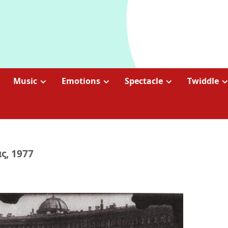
Music
Emotions
Spectacle
Twiddle
ς, 1977