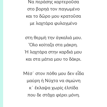
Να περάσης καρτεροῦσα
στο βορηά τον παγωμένο
και το δῶρο μου κρατοῦσα
με λαχτάρα φυλαγμένο
στη θερμή την ἀγκαλιά μου.
Ὅλο κοίταζα στα μάκρη.
Ἡ λαχτάρα στην καρδιά μου
και στα μάτια μου το δάκρι.
Μέσ᾿ στον πόθο μου δεν εἶδα
μαύρη ἡ Νύχτα να σιμώνη
κ᾿ ἔκλαψα χωρίς ἐλπίδα
που δε στἄχα φέρει μόνη.