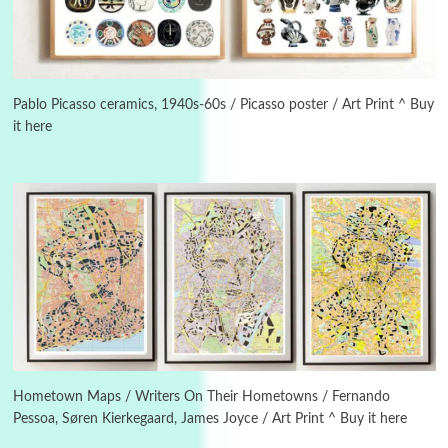
3
On [:]
On [:] Idiot | Richard P. Feynman, 1918-88
Pablo Picasso ceramics, 1940s-60s / Picasso poster / Art Print ^ Buy
it here
Manuscripts and letters
Love
4
Letters to Merce Cunningham | John Cage,
New York, 1943-44
Poems
Pop +
5
Ah! Sunflower | A poem by William Blake,
1794 + A song by The Fugs, 1965
6
Alphabetarion #
Alphabetarion # Absent | Wendy Brown, 2015
Hometown Maps / Writers On Their Hometowns / Fernando
Pessoa, Søren Kierkegaard, James Joyce / Art Print ^ Buy it here