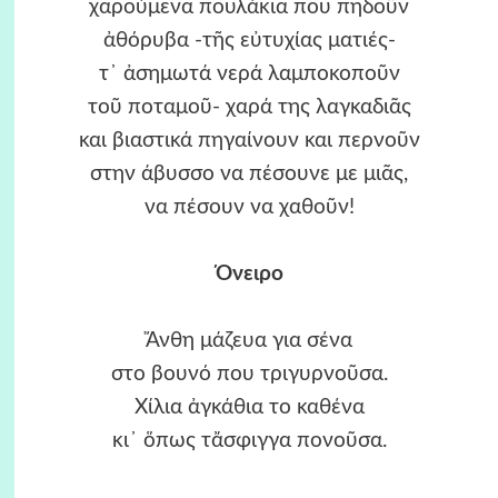
χαρούμενα πουλάκια που πηδοῦν
ἀθόρυβα -τῆς εὐτυχίας ματιές-
τ᾿ ἀσημωτά νερά λαμποκοποῦν
τοῦ ποταμοῦ- χαρά της λαγκαδιᾶς
και βιαστικά πηγαίνουν και περνοῦν
στην άβυσσο να πέσουνε με μιᾶς,
να πέσουν να χαθοῦν!
Όνειρο
Ἄνθη μάζευα για σένα
στο βουνό που τριγυρνοῦσα.
Χίλια ἀγκάθια το καθένα
κι᾿ ὅπως τἄσφιγγα πονοῦσα.