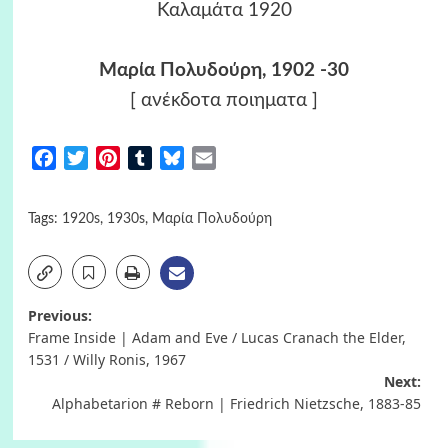
Καλαμάτα 1920
Μαρία Πολυδούρη, 1902 -30
[ ανέκδοτα ποιηματα ]
Facebook
Twitter
Pinterest
Tumblr
Bluesky
Email
Tags:
1920s
,
1930s
,
Μαρία Πολυδούρη
Post
Previous:
Frame Inside | Adam and Eve / Lucas Cranach the Elder,
navigation
1531 / Willy Ronis, 1967
Next:
Alphabetarion # Reborn | Friedrich Nietzsche, 1883-85