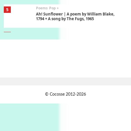
Poems
Pop +
5
Ah! Sunflower | A poem by William Blake,
1794 + A song by The Fugs, 1965
6
Alphabetarion #
Alphabetarion # Absent | Wendy Brown, 2015
Book//mark
7
Book//mark – A Journey Round my Room |
Xavier de Maistre, 1794
Alphabetarion #
1
© Cocosse 2012-2026
Alphabetarion # Because | Bruce Chatwin,
1982
Instant Views [o.]
2
Instant Views [o.] Summer | Photos by
Piergiorgio Branzi, 1950s