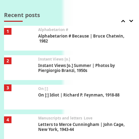
Book//mark
7
Book//mark – A Journey Round my Room |
Xavier de Maistre, 1794
Recent posts
Alphabetarion #
1
Alphabetarion # Because | Bruce Chatwin,
1982
Instant Views [o.]
2
Instant Views [o.] Summer | Photos by
Piergiorgio Branzi, 1950s
3
On [:]
On [:] Idiot | Richard P. Feynman, 1918-88
Manuscripts and letters
Love
4
Letters to Merce Cunningham | John Cage,
New York, 1943-44