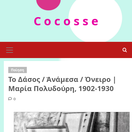
Skip
to
C o c o s s e
content
Primary
Menu
Ποίηση
Το Δάσος / Ἀνάμεσα / Όνειρο |
Μαρία Πολυδούρη, 1902-1930
0