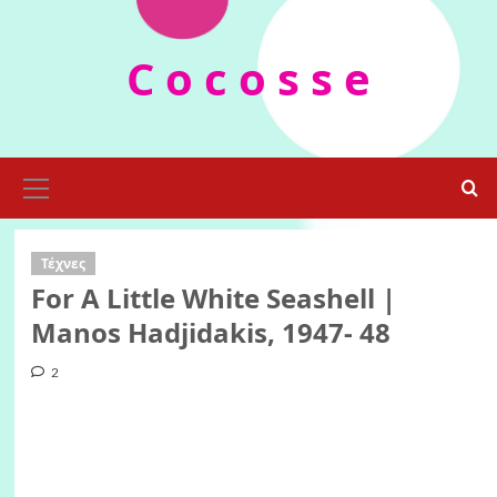
Skip
to
C o c o s s e
content
Primary
Menu
Τέχνες
For A Little White Seashell |
Manos Hadjidakis, 1947- 48
2