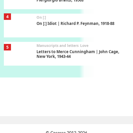
Piergiorgio Branzi, 1950s
4
On [:]
On [:] Idiot | Richard P. Feynman, 1918-88
Manuscripts and letters
Love
5
Letters to Merce Cunningham | John Cage,
New York, 1943-44
Poems
Pop +
6
Ah! Sunflower | A poem by William Blake,
1794 + A song by The Fugs, 1965
7
Alphabetarion #
Alphabetarion # Absent | Wendy Brown, 2015
Book//mark
USSR
1