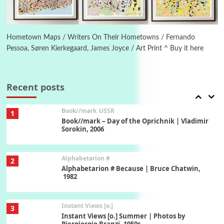
Poems
Pop +
6
Ah! Sunflower | A poem by William Blake,
1794 + A song by The Fugs, 1965
Hometown Maps / Writers On Their Hometowns / Fernando
Pessoa, Søren Kierkegaard, James Joyce / Art Print ^ Buy it here
7
Alphabetarion #
Alphabetarion # Absent | Wendy Brown, 2015
Recent posts
Book//mark
USSR
1
Book//mark – Day of the Oprichnik | Vladimir
Sorokin, 2006
Alphabetarion #
2
Alphabetarion # Because | Bruce Chatwin,
1982
Instant Views [o.]
3
Instant Views [o.] Summer | Photos by