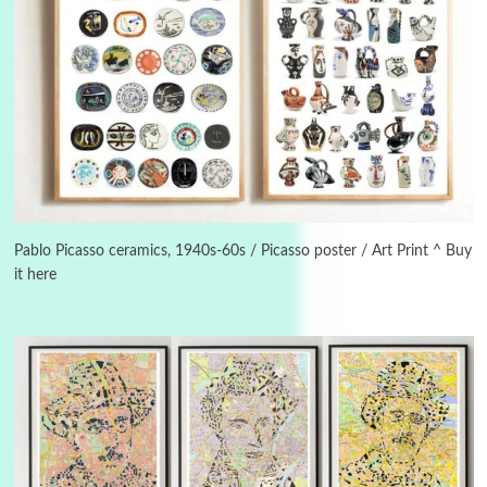
Instant Views [o.]
3
Instant Views [o.] Summer | Photos by
Piergiorgio Branzi, 1950s
Pablo Picasso ceramics, 1940s-60s / Picasso poster / Art Print ^ Buy
it here
4
On [:]
On [:] Idiot | Richard P. Feynman, 1918-88
Manuscripts and letters
Love
5
Letters to Merce Cunningham | John Cage,
New York, 1943-44