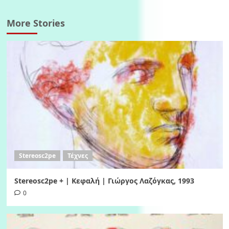
More Stories
Stereosc2pe
Τέχνες
Stereosc2pe + | Κεφαλή | Γιώργος Λαζόγκας, 1993
0