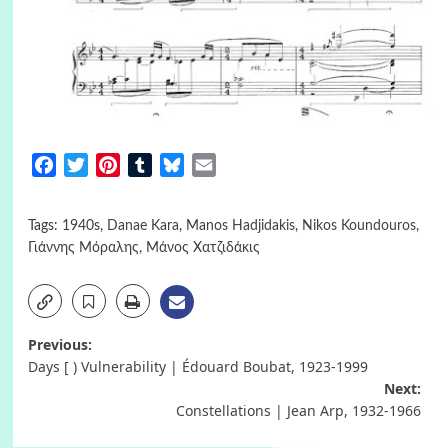
Facebook
Twitter
Pinterest
Tumblr
Bluesky
Email
Tags:
1940s
,
Danae Kara
,
Manos Hadjidakis
,
Nikos Koundouros
,
Γιάννης Μόραλης
,
Μάνος Χατζιδάκις
Post
Previous:
Days [ ) Vulnerability | Édouard Boubat, 1923-1999
navigation
Next:
Constellations | Jean Arp, 1932-1966