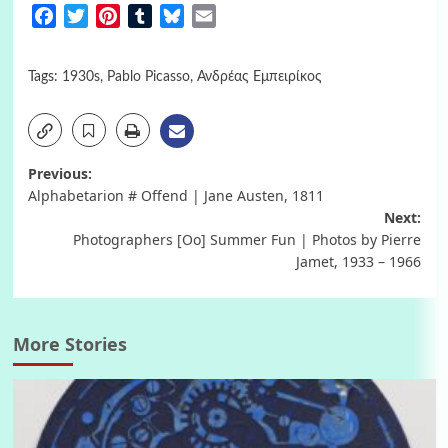
Facebook
Twitter
Pinterest
Tumblr
Bluesky
Email
Tags:
1930s
,
Pablo Picasso
,
Ανδρέας Εμπειρίκος
Post
Previous:
Alphabetarion # Offend | Jane Austen, 1811
navigation
Next:
Photographers [Oo] Summer Fun | Photos by Pierre
Jamet, 1933 – 1966
More Stories