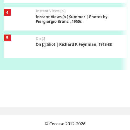
Instant Views [o.]
4
Instant Views [o.] Summer | Photos by
Piergiorgio Branzi, 1950s
5
On [:]
On [:] Idiot | Richard P. Feynman, 1918-88
Manuscripts and letters
Love
6
Letters to Merce Cunningham | John Cage,
New York, 1943-44
Poems
Pop +
7
Ah! Sunflower | A poem by William Blake,
1794 + A song by The Fugs, 1965
1
Days [ )
© Cocosse 2012-2026
Days [ ) Less | Miguel de Cervantes, 1547-1616