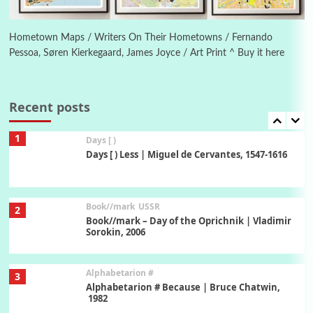
Manuscripts and letters
Love
6
Letters to Merce Cunningham | John Cage,
New York, 1943-44
Hometown Maps / Writers On Their Hometowns / Fernando
Pessoa, Søren Kierkegaard, James Joyce / Art Print ^ Buy it here
Poems
Pop +
7
Ah! Sunflower | A poem by William Blake,
1794 + A song by The Fugs, 1965
Recent posts
1
Days [ )
Days [ ) Less | Miguel de Cervantes, 1547-1616
Book//mark
USSR
2
Book//mark – Day of the Oprichnik | Vladimir
Sorokin, 2006
Alphabetarion #
3
Alphabetarion # Because | Bruce Chatwin,
1982