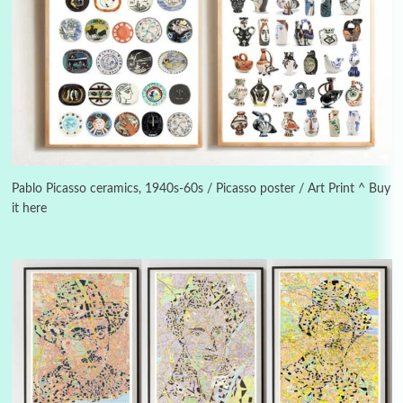
Alphabetarion #
3
Alphabetarion # Because | Bruce Chatwin,
1982
Pablo Picasso ceramics, 1940s-60s / Picasso poster / Art Print ^ Buy
it here
Instant Views [o.]
4
Instant Views [o.] Summer | Photos by
Piergiorgio Branzi, 1950s
5
On [:]
On [:] Idiot | Richard P. Feynman, 1918-88