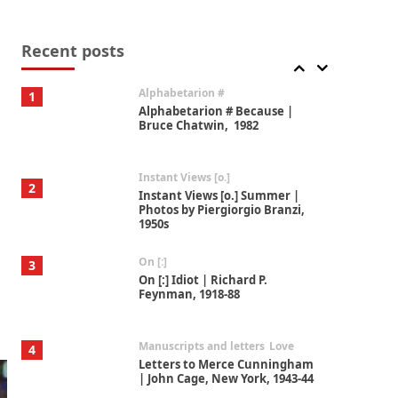
Book//mark
7
Book//mark – A Journey Round
my Room | Xavier de Maistre,
Recent posts
1794
Alphabetarion #
1
Alphabetarion # Because |
Bruce Chatwin, 1982
Instant Views [o.]
2
Instant Views [o.] Summer |
Photos by Piergiorgio Branzi,
1950s
On [:]
3
On [:] Idiot | Richard P.
Feynman, 1918-88
Manuscripts and letters
Love
4
Letters to Merce Cunningham
| John Cage, New York, 1943-44