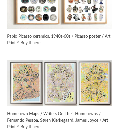
On [:]
3
On [:] Idiot | Richard P.
Feynman, 1918-88
Pablo Picasso ceramics, 1940s-60s / Picasso poster / Art
Print ^ Buy it here
Manuscripts and letters
Love
4
Letters to Merce Cunningham
| John Cage, New York, 1943-44
Poems
Pop +
5
Ah! Sunflower | A poem by
William Blake, 1794 + A song by
The Fugs, 1965
Alphabetarion #
6
Alphabetarion # Absent |
Hometown Maps / Writers On Their Hometowns /
Wendy Brown, 2015
Fernando Pessoa, Søren Kierkegaard, James Joyce / Art
Print ^ Buy it here