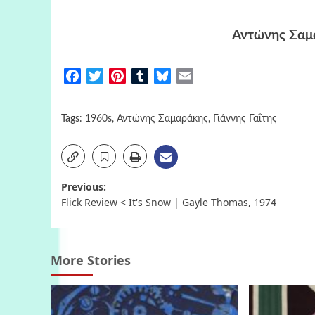
Αντώνης Σαμ
Facebook
Twitter
Pinterest
Tumblr
Bluesky
Email
Tags:
1960s
,
Αντώνης Σαμαράκης
,
Γιάννης Γαΐτης
Post
Previous:
Flick Review < It's Snow | Gayle Thomas, 1974
navigation
More Stories