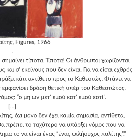
αϊτης, Figures, 1966
.
σημαίνει τίποτα. Τίποτα! Οι άνθρωποι χωρίζονται
 και σ’ εκείνους που δεν είναι. Για να είσαι εχθρός
 πράξει κάτι αντίθετο προς το Καθεστώς. Φτάνει να
ις εμφανίσει δράση θετική υπέρ του Καθεστώτος.
όμος: “ο μη ων μετ’ εμού κατ’ εμού εστί”.
[…]
της, όχι μόνο δεν έχει καμία σημασία, αντίθετα,
Θα πρέπει το ταχύτερο να υπάρξει νόμος που να
λημα το να είναι ένας “ένας φιλήσυχος πολίτης”.”