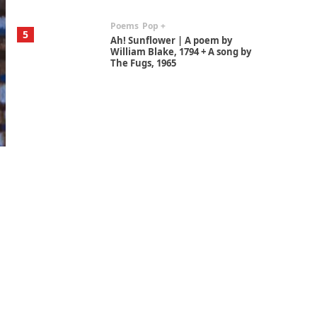
Poems
Pop +
5
Ah! Sunflower | A poem by
William Blake, 1794 + A song by
The Fugs, 1965
Alphabetarion #
6
Alphabetarion # Absent |
Wendy Brown, 2015
Book//mark
7
Book//mark – A Journey Round
my Room | Xavier de Maistre,
1794
Alphabetarion #
1
Alphabetarion # Because |
Bruce Chatwin, 1982
Instant Views [o.]
2
Instant Views [o.] Summer |