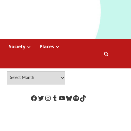
Society
Places
https://www.facebook.com/Coco
Twitter
Instagram
Tumblr
YouTube
Bluesky
Spotify
TikTok