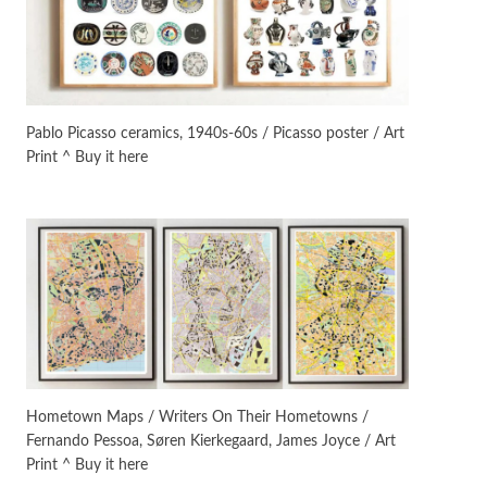
On [:]
3
On [:] Idiot | Richard P.
Feynman, 1918-88
Pablo Picasso ceramics, 1940s-60s / Picasso poster / Art
Print ^ Buy it here
Manuscripts and letters
Love
4
Letters to Merce Cunningham
| John Cage, New York, 1943-44
Poems
Pop +
5
Ah! Sunflower | A poem by
William Blake, 1794 + A song by
The Fugs, 1965
Alphabetarion #
6
Alphabetarion # Absent |
Hometown Maps / Writers On Their Hometowns /
Wendy Brown, 2015
Fernando Pessoa, Søren Kierkegaard, James Joyce / Art
Print ^ Buy it here