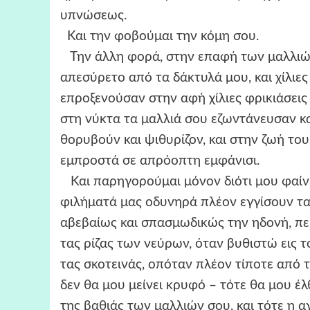
υπνώσεως.
Και την φοβούμαι την κόμη σου.
Την άλλη φορά, στην επαφή των μαλλιών 
απεσύρετο από τα δάκτυλά μου, και χίλιε
επροξενούσαν στην αφή χίλιες φρικιάσεις 
στη νύκτα τα μαλλιά σου εζωντάνευσαν κα
θορυβούν και ψιθυρίζον, και στην ζωή του
εμπροστά σε απρόοπτη εμφάνισι.
Και παρηγορούμαι μόνον διότι μου φαίνε
φιλήματά μας οδυνηρά πλέον εγγίσουν τα
αβεβαίως και σπασμωδικώς την ηδονή, πε
τας ρίζας των νεύρων, όταν βυθιστώ εις 
τας σκοτεινάς, οπόταν πλέον τίποτε από τ
δεν θα μου μείνει κρυφό – τότε θα μου έλ
της βαθιάς των μαλλιών σου, και τότε η α