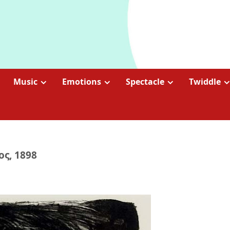
Music
Emotions
Spectacle
Twiddle
ς, 1898