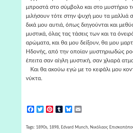
μπροστά στο σύμβολο και στο μυστήριο το 
μιλήσουν τότε στην ψυχή μου τα μαλλιά σ
δικά μου αυτιά, όπως διηγούνται και μεθύ
μυστικά, όλας τας τάσεις των και τα όνει
αρώματα, και θα μου δείξουν, θα μου μα
Ηδονής, από την οποίαν μυστηριωδώς ροφ
έπειτα σαν αίγλη μυστική, σαν χλιαρά ατ
Και θα ακούω εγώ με το κεφάλι μου κοντ
νύκτα.
Facebook
Twitter
Pinterest
Tumblr
Bluesky
Email
Tags:
1890s
,
1898
,
Edvard Munch
,
Νικόλαος Επισκοπόπο