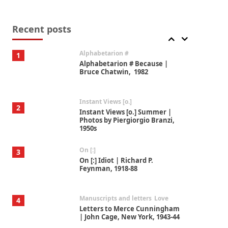
Book//mark
7
Book//mark – A Journey Round
my Room | Xavier de Maistre,
Recent posts
1794
Alphabetarion #
1
Alphabetarion # Because |
Bruce Chatwin, 1982
Instant Views [o.]
2
Instant Views [o.] Summer |
Photos by Piergiorgio Branzi,
1950s
On [:]
3
On [:] Idiot | Richard P.
Feynman, 1918-88
Manuscripts and letters
Love
4
Letters to Merce Cunningham
| John Cage, New York, 1943-44