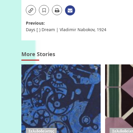
Post
Previous:
Days [ ) Dream | Vladimir Nabokov, 1924
navigation
More Stories
Σελιδοδείκτης
Σελιδοδείκ