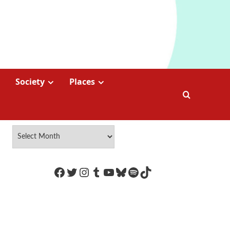
Society
Places
https://www.facebook.com/Coco
Twitter
Instagram
Tumblr
YouTube
Bluesky
Spotify
TikTok