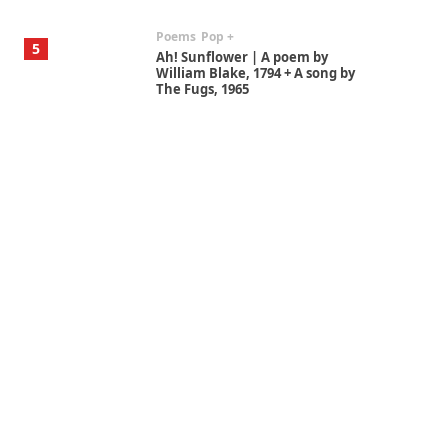
Poems
Pop +
5
Ah! Sunflower | A poem by
William Blake, 1794 + A song by
The Fugs, 1965
Alphabetarion #
6
Alphabetarion # Absent |
Wendy Brown, 2015
Book//mark
7
Book//mark – A Journey Round
my Room | Xavier de Maistre,
1794
Alphabetarion #
1
Alphabetarion # Because |
Bruce Chatwin, 1982
Instant Views [o.]
2
Instant Views [o.] Summer |