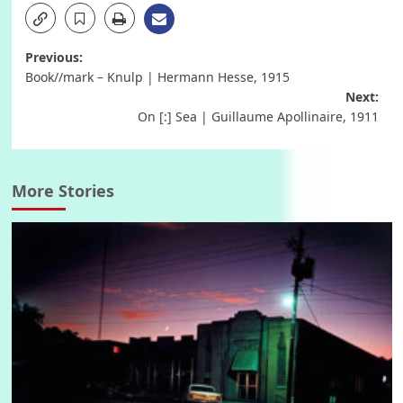
Post
Previous:
Book//mark – Knulp | Hermann Hesse, 1915
navigation
Next:
On [:] Sea | Guillaume Apollinaire, 1911
More Stories