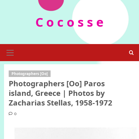
Skip
to
C o c o s s e
content
Primary
Menu
Photographers [Oo]
Photographers [Oo] Paros
island, Greece | Photos by
Zacharias Stellas, 1958-1972
0