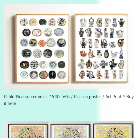
3
On [:]
On [:] Idiot | Richard P. Feynman, 1918-88
Pablo Picasso ceramics, 1940s-60s / Picasso poster / Art Print ^ Buy
it here
Manuscripts and letters
Love
4
Letters to Merce Cunningham | John Cage,
New York, 1943-44