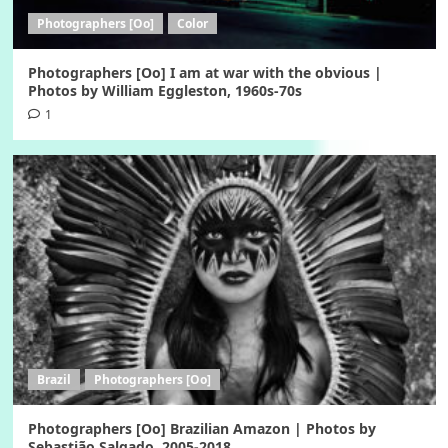
Photographers [Oo]
Color
Photographers [Oo] I am at war with the obvious |
Photos by William Eggleston, 1960s-70s
1
Brazil
Photographers [Oo]
Photographers [Oo] Brazilian Amazon | Photos by
Sebastião Salgado, 2005-2018