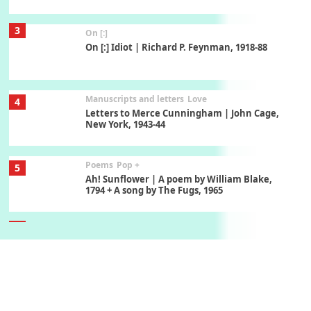
3
On [:]
On [:] Idiot | Richard P. Feynman, 1918-88
Manuscripts and letters
Love
4
Letters to Merce Cunningham | John Cage,
New York, 1943-44
Poems
Pop +
5
Ah! Sunflower | A poem by William Blake,
1794 + A song by The Fugs, 1965
6
Alphabetarion #
Alphabetarion # Absent | Wendy Brown, 2015
Book//mark
7
Book//mark – A Journey Round my Room |