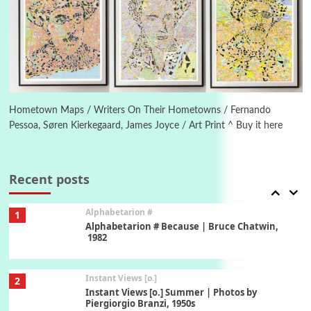
Poems
Pop +
5
Ah! Sunflower | A poem by William Blake,
1794 + A song by The Fugs, 1965
6
Alphabetarion #
Alphabetarion # Absent | Wendy Brown, 2015
Hometown Maps / Writers On Their Hometowns / Fernando
Pessoa, Søren Kierkegaard, James Joyce / Art Print ^ Buy it here
Book//mark
7
Book//mark – A Journey Round my Room |
Xavier de Maistre, 1794
Recent posts
Alphabetarion #
1
Alphabetarion # Because | Bruce Chatwin,
1982
Instant Views [o.]
2
Instant Views [o.] Summer | Photos by
Piergiorgio Branzi, 1950s