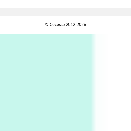
Xavier de Maistre, 1794
Alphabetarion #
1
© Cocosse 2012-2026
Alphabetarion # Because | Bruce Chatwin,
1982
Instant Views [o.]
2
Instant Views [o.] Summer | Photos by
Piergiorgio Branzi, 1950s
3
On [:]
On [:] Idiot | Richard P. Feynman, 1918-88
Manuscripts and letters
Love
4
Letters to Merce Cunningham | John Cage,
New York, 1943-44