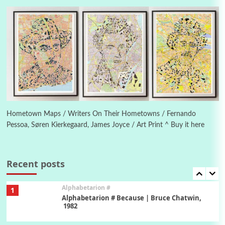
Letters to Merce Cunningham | John Cage,
New York, 1943-44
Poems
Pop +
5
Ah! Sunflower | A poem by William Blake,
1794 + A song by The Fugs, 1965
6
Alphabetarion #
Alphabetarion # Absent | Wendy Brown, 2015
Hometown Maps / Writers On Their Hometowns / Fernando
Pessoa, Søren Kierkegaard, James Joyce / Art Print ^ Buy it here
Book//mark
7
Book//mark – A Journey Round my Room |
Xavier de Maistre, 1794
Recent posts
Alphabetarion #
1
Alphabetarion # Because | Bruce Chatwin,
1982