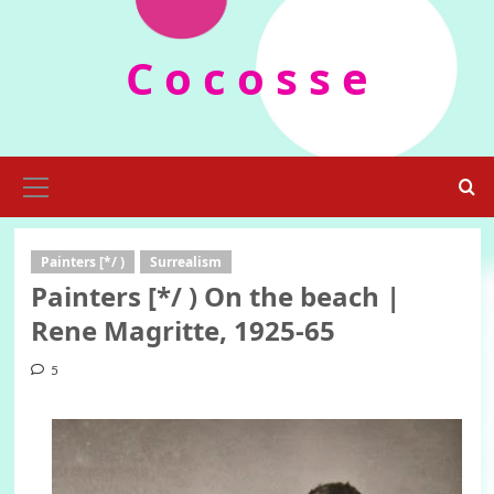
Skip
to
C o c o s s e
content
Primary
Menu
Painters [*/ )
Surrealism
Painters [*/ ) On the beach |
Rene Magritte, 1925-65
5