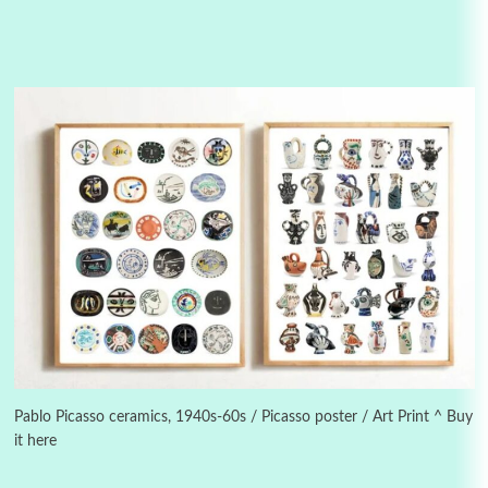
3
On [:]
On [:] Idiot | Richard P. Feynman, 1918-88
Pablo Picasso ceramics, 1940s-60s / Picasso poster / Art Print ^ Buy
it here
Manuscripts and letters
Love
4