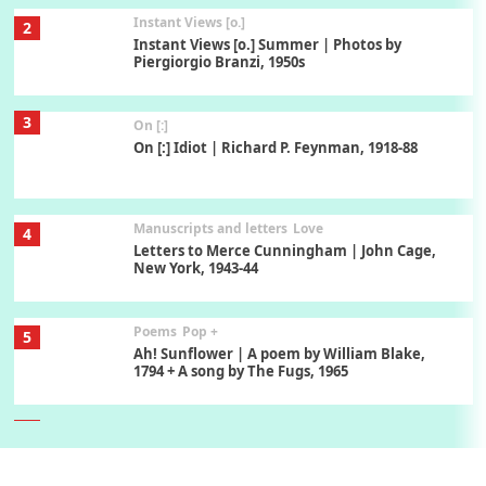
Instant Views [o.]
2
Instant Views [o.] Summer | Photos by
Piergiorgio Branzi, 1950s
3
On [:]
On [:] Idiot | Richard P. Feynman, 1918-88
Manuscripts and letters
Love
4
Letters to Merce Cunningham | John Cage,
New York, 1943-44
Poems
Pop +
5
Ah! Sunflower | A poem by William Blake,
1794 + A song by The Fugs, 1965
6
Alphabetarion #
Alphabetarion # Absent | Wendy Brown, 2015