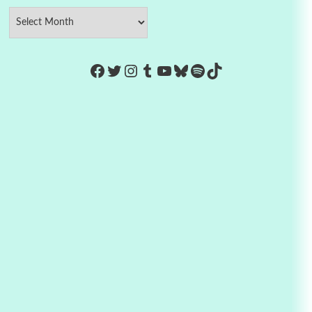
https://www.facebook.com/Co
Twitter
Instagram
Tumblr
YouTube
Bluesky
Spotify
TikTok