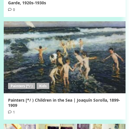
Garde, 1920s-1930s
0
Painters [*/ )
Kids
Painters [*/ ) Children in the Sea | Joaquín Sorolla, 1899-
1909
1