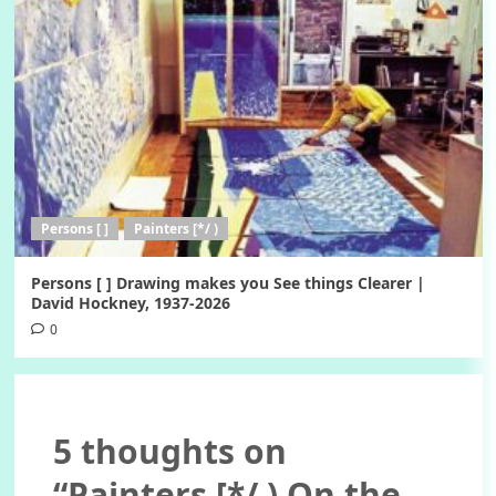
Persons [ ]
Painters [*/ )
Persons [ ] Drawing makes you See things Clearer |
David Hockney, 1937-2026
0
5 thoughts on
“
Painters [*/ ) On the