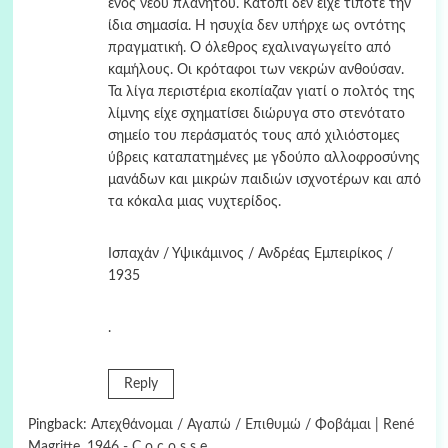
ενός νέου πλανήτου. Κατόπι δεν είχε τίποτε την
ίδια σημασία. Η ησυχία δεν υπήρχε ως οντότης
πραγματική. Ο όλεθρος εχαλιναγωγείτο από
καμήλους. Οι κρόταφοι των νεκρών ανθούσαν.
Τα λίγα περιστέρια εκοπίαζαν γιατί ο πολτός της
λίμνης είχε σχηματίσει διώρυγα στο στενότατο
σημείο του περάσματός τους από χιλιόστομες
ύβρεις καταπατημένες με γδούπο αλλοφροσύνης
μανάδων και μικρών παιδιών ισχνοτέρων και από
τα κόκαλα μιας νυχτερίδος.
Ισπαχάν / Υψικάμινος / Ανδρέας Εμπειρίκος /
1935
.
Reply
Pingback:
Απεχθάνομαι / Αγαπώ / Επιθυμώ / Φοβάμαι | René
Magritte, 1946 - C o c o s s e