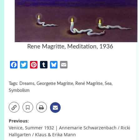
Rene Magritte, Meditation, 1936
Facebook
Twitter
Pinterest
Tumblr
Bluesky
Email
Tags:
Dreams
,
Georgette Magritte
,
René Magritte
,
Sea
,
Symbolism
Post
Previous:
Venice, Summer 1932 | Annemarie Schwarzenbach / Ricki
navigation
Hallgarten / Klaus & Erika Mann