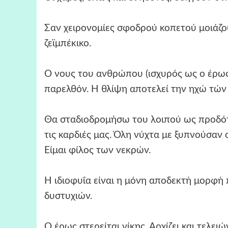
Σαν χειρονομίες σφοδρού κοπετού μοιάζ
ζεϊμπέκικο.
Ο νους του ανθρώπου (ισχυρός ως ο έρως,
παρελθόν. Η θλίψη αποτελεί την ηχώ τώ
Θα σταδιοδρομήσω του λοιπού ως προδότ
τις καρδιές μας. Όλη νύχτα με ξυπνούσαν 
Είμαι φίλος των νεκρών.
Η ιδιοφυΐα είναι η μόνη αποδεκτή μορφή
δυστυχιών.
Ο έρως στερείται νίκης. Αρχίζει και τελειώ