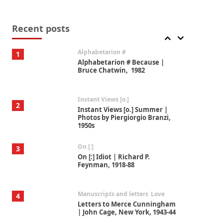
Book//mark
7
Book//mark – A Journey Round
my Room | Xavier de Maistre,
Recent posts
1794
Alphabetarion #
1
Alphabetarion # Because |
Bruce Chatwin, 1982
Instant Views [o.]
2
Instant Views [o.] Summer |
Photos by Piergiorgio Branzi,
1950s
On [:]
3
On [:] Idiot | Richard P.
Feynman, 1918-88
Manuscripts and letters
Love
4
Letters to Merce Cunningham
| John Cage, New York, 1943-44