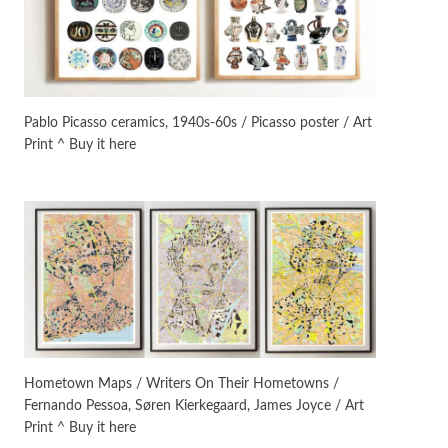
On [:]
3
On [:] Idiot | Richard P.
Feynman, 1918-88
Pablo Picasso ceramics, 1940s-60s / Picasso poster / Art
Print ^ Buy it here
Manuscripts and letters
Love
4
Letters to Merce Cunningham
| John Cage, New York, 1943-44
Poems
Pop +
5
Ah! Sunflower | A poem by
William Blake, 1794 + A song by
The Fugs, 1965
Alphabetarion #
6
Alphabetarion # Absent |
Hometown Maps / Writers On Their Hometowns /
Wendy Brown, 2015
Fernando Pessoa, Søren Kierkegaard, James Joyce / Art
Print ^ Buy it here