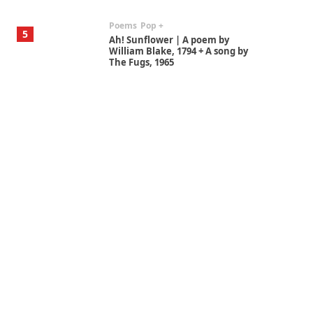
Poems
Pop +
5
Ah! Sunflower | A poem by
William Blake, 1794 + A song by
The Fugs, 1965
Alphabetarion #
6
Alphabetarion # Absent |
Wendy Brown, 2015
Book//mark
7
Book//mark – A Journey Round
my Room | Xavier de Maistre,
1794
Alphabetarion #
1
Alphabetarion # Because |
Bruce Chatwin, 1982
Instant Views [o.]
2
Instant Views [o.] Summer |