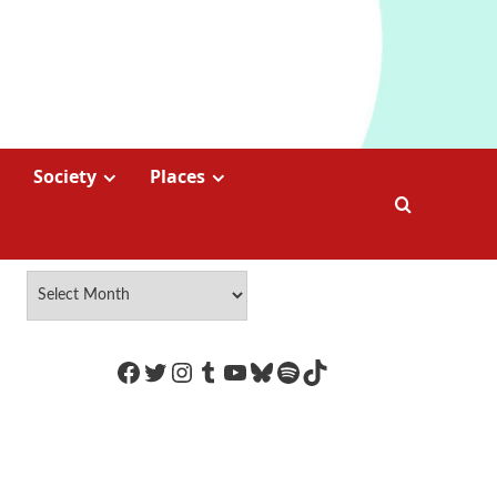
Society
Places
https://www.facebook.com/Coco
Twitter
Instagram
Tumblr
YouTube
Bluesky
Spotify
TikTok