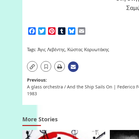
Σαμ
Facebook
Twitter
Pinterest
Tumblr
Bluesky
Email
Tags:
Άγις Λεβέντης
,
Κώστας Καρυωτάκης
Post
Previous:
A glass orchestra / And the Ship Sails On | Federico Fe
navigation
1983
More Stories