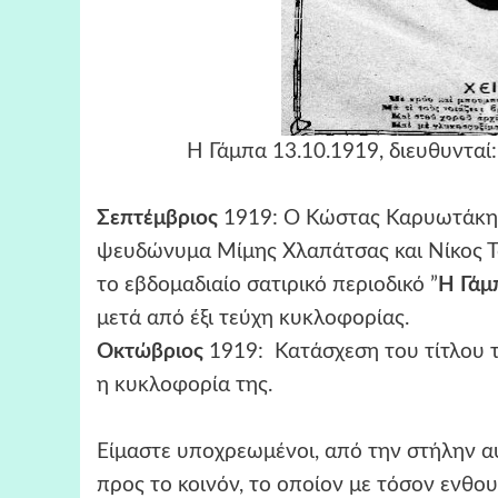
Η Γάμπα 13.10.1919, διευθυντα
Σεπτέμβριος
1919: Ο Κώστας Καρυωτάκης (
ψευδώνυμα Μίμης Χλαπάτσας και Νίκος Τσ
το εβδομαδιαίο σατιρικό περιοδικό ”
Η Γάμ
μετά από έξι
τεύχη κυκλοφορίας.
Οκτώβριος
1919: Κατάσχεση του τίτλου τη
η κυκλοφορία της.
Είμαστε υποχρεωμένοι, από την στήλην α
προς το κοινόν, το οποίον με τόσον ενθο