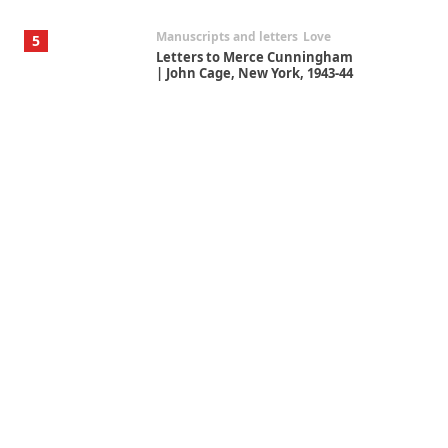
Manuscripts and letters
Love
5
Letters to Merce Cunningham
| John Cage, New York, 1943-44
Poems
Pop +
6
Ah! Sunflower | A poem by
William Blake, 1794 + A song by
The Fugs, 1965
Alphabetarion #
7
Alphabetarion # Absent |
Wendy Brown, 2015
Book//mark
USSR
1
Book//mark – Day of the
Oprichnik | Vladimir Sorokin,
2006
Alphabetarion #
2
Alphabetarion # Because |