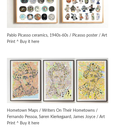
Instant Views [o.]
3
Instant Views [o.] Summer |
Photos by Piergiorgio Branzi,
Pablo Picasso ceramics, 1940s-60s / Picasso poster / Art
1950s
Print ^ Buy it here
On [:]
4
On [:] Idiot | Richard P.
Feynman, 1918-88
Manuscripts and letters
Love
5
Letters to Merce Cunningham
| John Cage, New York, 1943-44
Poems
Pop +
6
Ah! Sunflower | A poem by
Hometown Maps / Writers On Their Hometowns /
William Blake, 1794 + A song by
Fernando Pessoa, Søren Kierkegaard, James Joyce / Art
The Fugs, 1965
Print ^ Buy it here