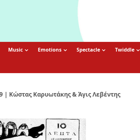
Music
Emotions
Spectacle
Twiddle
19 | Κώστας Καρυωτάκης & Άγις Λεβέντης