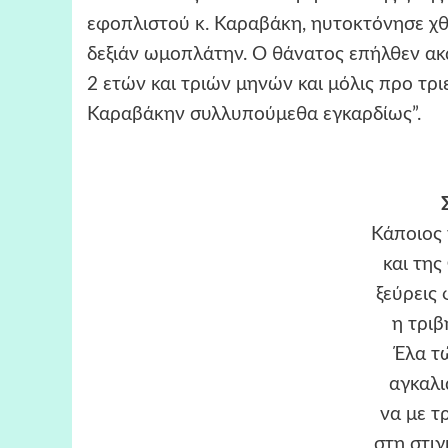
εφοπλιστού κ. Καραβάκη, ηυτοκτόνησε χθε
δεξιάν ωμοπλάτην. Ο θάνατος επήλθεν ακα
2 ετών και τριών μηνών και μόλις προ τριε
Καραβάκην συλλυπούμεθα εγκαρδίως”.
Κάποιος 
και της
ξεύρεις 
η τριβ
Έλα τ
αγκαλι
να με τ
στη στιγ