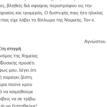
ς, βληθείς διά σφαίρας περιστρόφου εις την
ριαίος και τρομερός. Ο δυστυχής παις ήτο ηλικίας
τίας είχε λάβει το δίπλωμα της Νομικής. Τον κ.
Αγνώστου
Στη στιγμή
νόμος της Χημείας
 Φυσικής προσέτι
φως μου, λέγει ότι
ή παράγει ζέστη.
ώρα πούνε κρύο
ά να κοιμηθούμε
ρίβεις να σε τρίβω
μή να ζεσταθούμε!