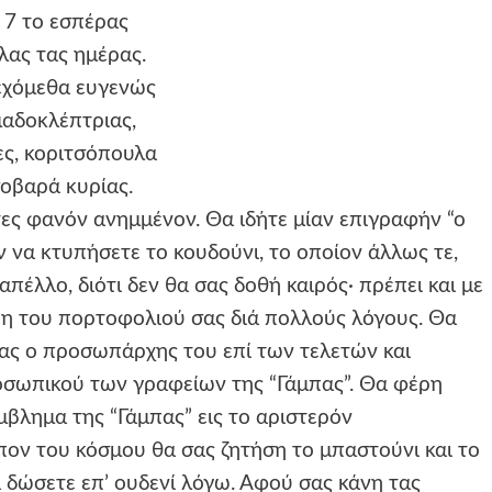
 7 το εσπέρας
όλας τας ημέρας.
εχόμεθα ευγενώς
μαδοκλέπτριας,
ες, κοριτσόπουλα
σοβαρά κυρίας.
ες φανόν ανημμένον. Θα ιδήτε μίαν επιγραφήν “ο
ν να κτυπήσετε το κουδούνι, το οποίον άλλως τε,
πέλλο, διότι δεν θα σας δοθή καιρός· πρέπει και με
πη του πορτοφολιού σας διά πολλούς λόγους. Θα
σας ο προσωπάρχης του επί των τελετών και
οσωπικού των γραφείων της “Γάμπας”. Θα φέρη
μβλημα της “Γάμπας” εις το αριστερόν
πον του κόσμου θα σας ζητήση το μπαστούνι και το
α δώσετε επ’ ουδενί λόγω. Αφού σας κάνη τας