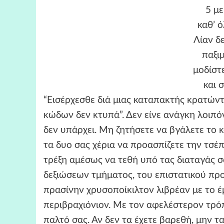
5 με
καθ’ 
Λίαν δ
παξι
μοδίστ
και 
“Εισέρχεσθε διά μιας καταπακτής κρατώντ
κώδων δεν κτυπά”. Δεν είνε ανάγκη λοιπό
δεν υπάρχει. Μη ζητήσετε να βγάλετε το κα
τα δυο σας χέρια να προασπίζετε την τσέ
τρέξη αμέσως να τεθή υπό τας διαταγάς 
δεξιώσεων τμήματος, του επιστατικού πρ
πρασίνην χρυσοποίκιλτον λιβρέαν με το έ
περιβραχιόνιον. Με τον αφελέστερον τρό
παλτό σας. Αν δεν τα έχετε βαρεθή, μην τ