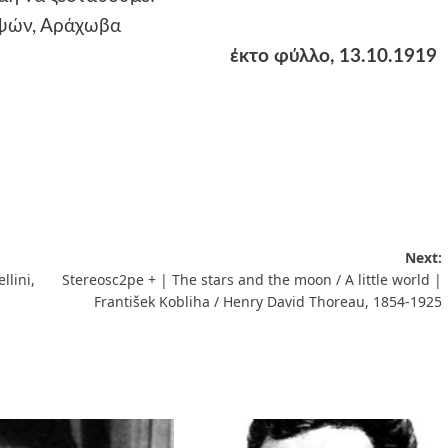
ψών, Αράχωβα
έκτο φύλλο, 13.10.1919
Next:
llini,
Stereosc2pe + | The stars and the moon / A little world |
František Kobliha / Henry David Thoreau, 1854-1925