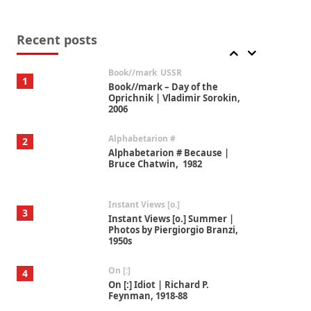
Alphabetarion #
7
Alphabetarion # Absent |
Wendy Brown, 2015
Recent posts
Book//mark
USSR
1
Book//mark – Day of the
Oprichnik | Vladimir Sorokin,
2006
Alphabetarion #
2
Alphabetarion # Because |
Bruce Chatwin, 1982
Instant Views [o.]
3
Instant Views [o.] Summer |
Photos by Piergiorgio Branzi,
1950s
On [:]
4
On [:] Idiot | Richard P.
Feynman, 1918-88