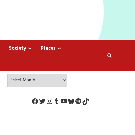
Society
Places
https://www.facebook.com/Coco
Twitter
Instagram
Tumblr
YouTube
Bluesky
Spotify
TikTok