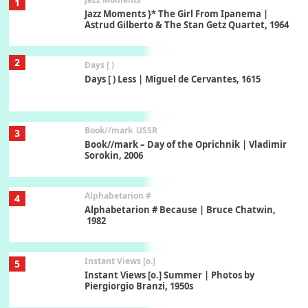
1
Jazz Moments }* The Girl From Ipanema |
Astrud Gilberto & The Stan Getz Quartet, 1964
2
Days [ )
Days [ ) Less | Miguel de Cervantes, 1615
Book//mark
USSR
3
Book//mark – Day of the Oprichnik | Vladimir
Sorokin, 2006
Alphabetarion #
4
Alphabetarion # Because | Bruce Chatwin,
1982
Instant Views [o.]
5
Instant Views [o.] Summer | Photos by
Piergiorgio Branzi, 1950s