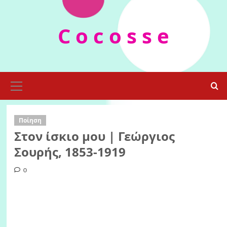
Skip
to
C o c o s s e
content
Primary
Menu
Ποίηση
Στον ίσκιο μου | Γεώργιος
Σουρής, 1853-1919
0