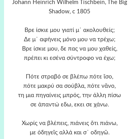
Johann Heinrich Wilhelm Tischbein, The Big
Shadow, c 1805
Βρε ίσκιε μου γιατί μ᾿ ακολουθείς;
Δε μ᾿ αφήνεις μόνο μου να τρέχω;
Βρε ίσκιε μου, δε πας να μου χαθείς,
πρέπει κι εσένα σύντροφο να έχω;
Πότε στραβό σε βλέπω πότε ἴσο,
πότε μακρύ σα σούβλα, πότε νᾶνο,
τη μια πηγαίνεις μπρός, την άλλη πίσω
σε ἀπαντώ εδω, εκει σε χάνω.
Χωρίς να βλέπεις, πιάνεις ὅτι πιάνω,
με ὁδηγεῖς αλλά και σ᾿ οδηγῶ.