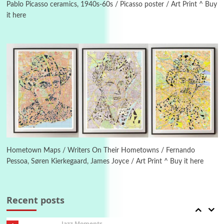
Sorokin, 2006
Pablo Picasso ceramics, 1940s-60s / Picasso poster / Art Print ^ Buy
it here
Alphabetarion #
4
Alphabetarion # Because | Bruce Chatwin,
1982
Instant Views [o.]
5
Instant Views [o.] Summer | Photos by
Piergiorgio Branzi, 1950s
6
On [:]
On [:] Idiot | Richard P. Feynman, 1918-88
Hometown Maps / Writers On Their Hometowns / Fernando
Pessoa, Søren Kierkegaard, James Joyce / Art Print ^ Buy it here
Manuscripts and letters
Love
7
Letters to Merce Cunningham | John Cage,
New York, 1943-44
Recent posts
Jazz Moments