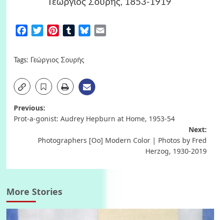
Γεώργιος Σουρής, 1853-1919
Facebook
Twitter
Pinterest
Tumblr
Bluesky
Email
Tags:
Γεώργιος Σουρής
Post
Previous:
Prot-a-gonist: Audrey Hepburn at Home, 1953-54
navigation
Next:
Photographers [Oo] Modern Color | Photos by Fred
Herzog, 1930-2019
More Stories