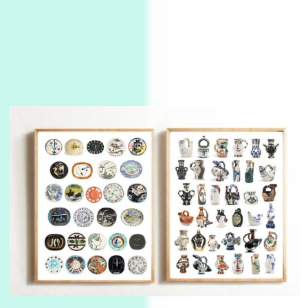
Book//mark
USSR
3
Book//mark – Day of the Oprichnik | Vladimir