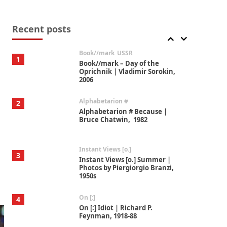
Alphabetarion #
7
Alphabetarion # Absent |
Wendy Brown, 2015
Recent posts
Book//mark
USSR
1
Book//mark – Day of the
Oprichnik | Vladimir Sorokin,
2006
Alphabetarion #
2
Alphabetarion # Because |
Bruce Chatwin, 1982
Instant Views [o.]
3
Instant Views [o.] Summer |
Photos by Piergiorgio Branzi,
1950s
On [:]
4
On [:] Idiot | Richard P.
Feynman, 1918-88