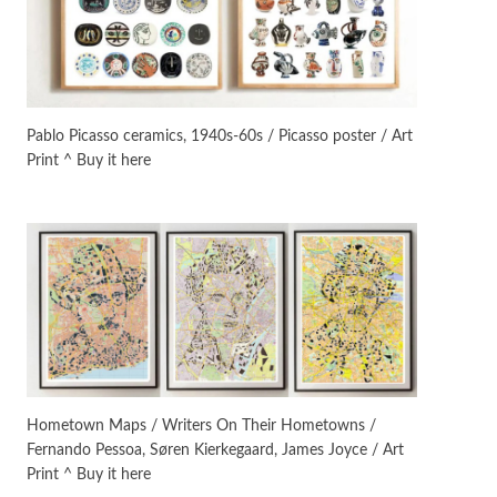
Instant Views [o.]
3
Instant Views [o.] Summer |
Photos by Piergiorgio Branzi,
Pablo Picasso ceramics, 1940s-60s / Picasso poster / Art
1950s
Print ^ Buy it here
On [:]
4
On [:] Idiot | Richard P.
Feynman, 1918-88
Manuscripts and letters
Love
5
Letters to Merce Cunningham
| John Cage, New York, 1943-44
Poems
Pop +
6
Ah! Sunflower | A poem by
Hometown Maps / Writers On Their Hometowns /
William Blake, 1794 + A song by
Fernando Pessoa, Søren Kierkegaard, James Joyce / Art
The Fugs, 1965
Print ^ Buy it here