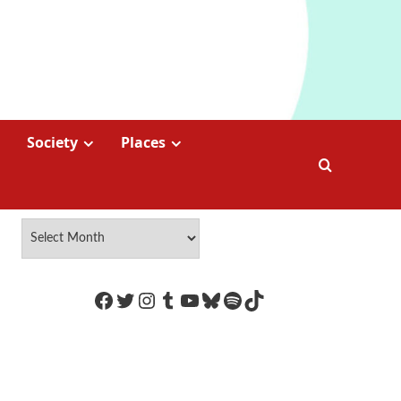
Society
Places
https://www.facebook.com/Coco
Twitter
Instagram
Tumblr
YouTube
Bluesky
Spotify
TikTok