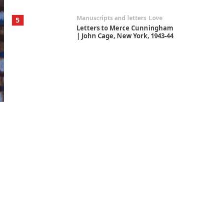
Manuscripts and letters
Love
5
Letters to Merce Cunningham
| John Cage, New York, 1943-44
Poems
Pop +
6
Ah! Sunflower | A poem by
William Blake, 1794 + A song by
The Fugs, 1965
Alphabetarion #
7
Alphabetarion # Absent |
Wendy Brown, 2015
Book//mark
USSR
1
Book//mark – Day of the
Oprichnik | Vladimir Sorokin,
2006
Alphabetarion #
2
Alphabetarion # Because |