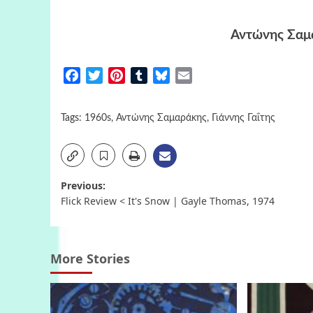
Αντώνης Σαμ
Facebook
Twitter
Pinterest
Tumblr
Bluesky
Email
Tags:
1960s
,
Αντώνης Σαμαράκης
,
Γιάννης Γαΐτης
Post
Previous:
Flick Review < It's Snow | Gayle Thomas, 1974
navigation
More Stories