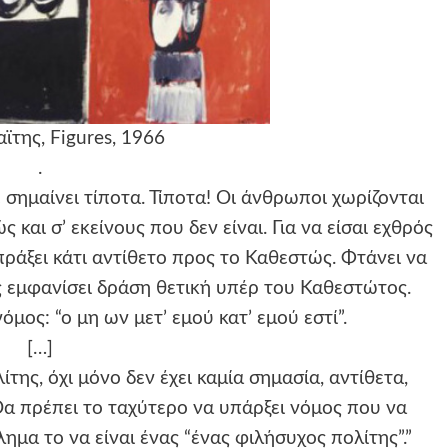
αϊτης, Figures, 1966
.
σημαίνει τίποτα. Τίποτα! Οι άνθρωποι χωρίζονται
 και σ’ εκείνους που δεν είναι. Για να είσαι εχθρός
 πράξει κάτι αντίθετο προς το Καθεστώς. Φτάνει να
ις εμφανίσει δράση θετική υπέρ του Καθεστώτος.
όμος: “ο μη ων μετ’ εμού κατ’ εμού εστί”.
[…]
της, όχι μόνο δεν έχει καμία σημασία, αντίθετα,
Θα πρέπει το ταχύτερο να υπάρξει νόμος που να
λημα το να είναι ένας “ένας φιλήσυχος πολίτης”.”