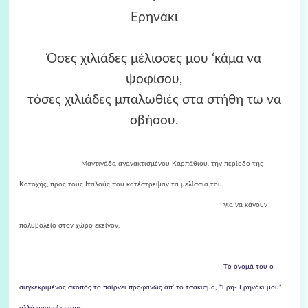
Ερηνάκι
Όσες χιλιάδες μέλισσες μου ‘κάμα να
ψοφίσου,
τόσες χιλιάδες μπαλωθιές στα στήθη τω να
σβήσου.
Μαντινάδα αγανακτισμένου Καρπάθιου, την περίοδο της
Κατοχής, προς τους Ιταλούς που κατέστρεψαν τα μελίσσια του,
για να κάνουν
πολυβολείο στον χώρο εκείνον.
Tό όνομά του ο
συγκεκριμένος σκοπός το παίρνει προφανώς απ’ το τσάκισμα, “Έρη- Ερηνάκι μου”