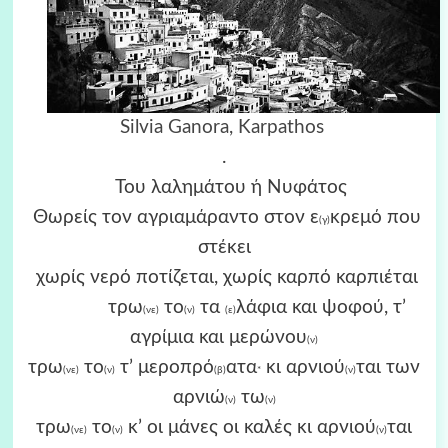
Silvia Ganora, Karpathos
.
Του λαλημάτου ή Νυφάτος
Θωρείς τον αγριαμάραντο στον ε
κρεμό που
(γ)
στέκει
χωρίς νερό ποτίζεται, χωρίς καρπό καρπιέται
τρω
το
τα
λάφια και ψοφού, τ’
(νε)
(ν)
(ε)
αγρίμια και μερώνου
(ν)
τρω
το
τ’ μεροπρό
ατα
κι αρνιού
ται των
(νε)
(ν)
(β)
*
(ν)
αρνιώ
τω
(ν)
(ν)
τρω
το
κ’ οι μάνες οι καλές κι αρνιού
ται
(νε)
(ν)
(ν)