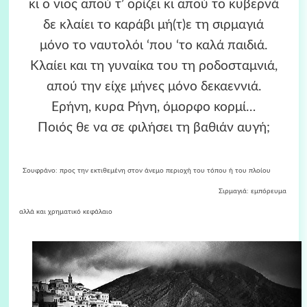
κι ο νιος απού τ’ ορίζει κι απού το κυβερνά
δε κλαίει το καράβι μή(τ)ε τη σιρμαγιά
μόνο το ναυτολόι ‘που ‘το καλά παιδιά.
Κλαίει και τη γυναίκα του τη ροδοσταμνιά,
απού την είχε μήνες μόνο δεκαεννιά.
Ερήνη, κυρα Ρήνη, όμορφο κορμί…
Ποιός θε να σε φιλήσει τη βαθιάν αυγή;
Σουφράνο: προς την εκτιθεμένη στον άνεμο περιοχή του τόπου ή του πλοίου
Σιρμαγιά: εμπόρευμα
αλλά και χρηματικό κεφάλαιο