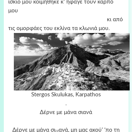
ίσκιο μου κοιμήθηκε κ’ ήφαγε τουν καρπό
μου
κι από
τις ομορφάες του εκλίνα τα κλωνιά μου.
Stergos Skulukas, Karpathos
.
Δέρνε με μάνα σιανά
Δέρνε με μάνα σι
ανά, μη μας ακού’ ‘πο τη
(γ)