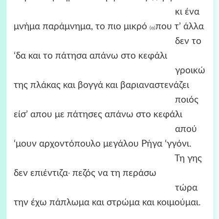
κι ένα
μνήμα παράμνημα, το πιο μικρό
που τ’ άλλα
(α)
δεν το
‘δα και το πάτησα απάνω στο κεφάλι
γροικώ
της πλάκας και βογγά και βαριαναστενάζει
ποιός
είσ’ απου με πάτησες απάνω στο κεφάλι
απού
‘μουν αρχοντόπουλο μεγάλου Ρήγα ‘γγόνι.
Τη γης
δεν επιέντιζα
πεζός να τη περάσω
*
τώρα
την έχω πάπλωμα και στρώμα και κοιμούμαι.