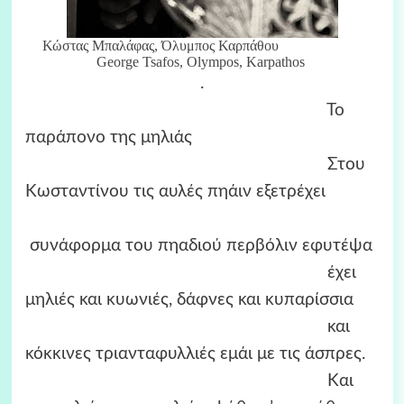
Κώστας Μπαλάφας, Όλυμπος Καρπάθου
George Tsafos, Olympos, Karpathos
.
Το
παράπονο της μηλιάς
Στου
Kωσταντίνου τις αυλές πηάιν εξετρέχει
συνάφορμα του πηαδιού περβόλιν εφυτέψα
έχει
μηλιές και κυωνιές, δάφνες και κυπαρίσσια
και
κόκκινες τριανταφυλλιές εμάι με τις άσπρες.
Kαι