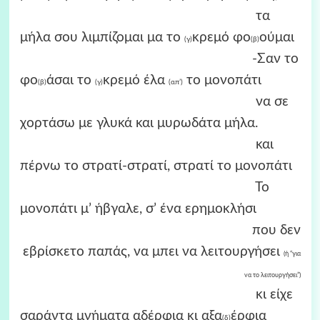
τα
μήλα σου λιμπίζομαι μα το
κρεμό φο
ούμαι
(γ)
(β)
-Σαν το
φο
άσαι το
κρεμό έλα
το μονοπάτι
(β)
(γ)
(απ’)
να σε
χορτάσω με γλυκά και μυρωδάτα μήλα.
και
πέρνω το στρατί-στρατί, στρατί το μονοπάτι
Το
μονοπάτι μ’ ήβγαλε, σ’ ένα ερημοκλήσι
που δεν
εβρίσκετο παπάς, να μπει να λειτουργήσει
(ή “για
να το λειτουργήσει”)
κι είχε
σαράντα μνήματα αδέρφια κι αξα
έρφια
(δ)