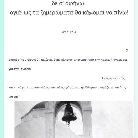
δε σ’ αφήνω..
ογιά
ως τα ξημερώματα θα κά
ομαι να πίνω!
*
(θ)
ογιά: εδώ
Ο
σκοπός “του Φευγού”, παίζεται όταν κάποιος αποχωρεί από την παρέα ή αναχωρει
για την ξενιτειά.
Παίζεται επίσης
και τη νύχτα στις πατινάδες (καντάδες) γι’ αυτό στην Όλυμπο ονομάζεται και “της
νύχτας”