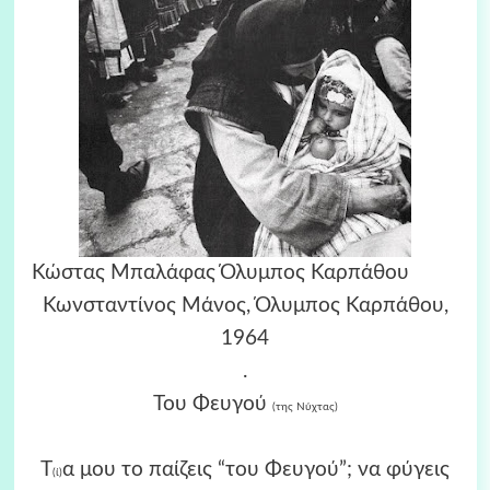
Κώστας Μπαλάφας Όλυμπος Καρπάθου
Κωνσταντίνος Μάνος, Όλυμπος Καρπάθου,
1964
.
Του Φευγού
(της Νύχτας)
Τ
α μου το παίζεις “του Φευγού”; να φύγεις
(ί)