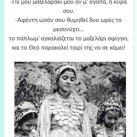
-Πε μου μαξελαράκι μου αν μ’ αγαπά, η κυρά
σου.
-Αφέντη ωσάν σου θυμηθεί δυο ωρές το
μεσονύχτι…
το πάπλωμ’ αγκαλιάζεται το μαξελάρι σφίγγει,
και το Θεό παρακαλεί ταιρί της να σε κάμει!