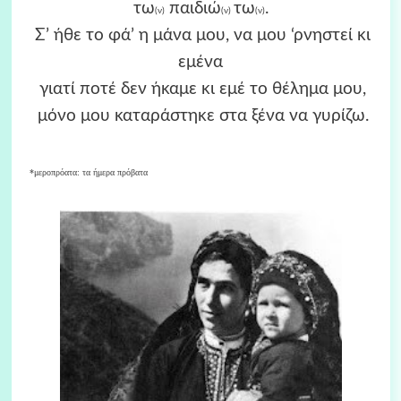
τω
παιδιώ
τω
.
(ν)
(ν)
(ν)
Σ’ ήθε το φά’ η μάνα μου, να μου ‘ρνηστεί κι
εμένα
γιατί ποτέ δεν ήκαμε κι εμέ το θέλημα μου,
μόνο μου καταράστηκε στα ξένα να γυρίζω.
*μεροπρόατα: τα ήμερα πρόβατα