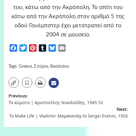
του, κάτω από την Ακρόπολη. Το σπίτι του
κάτω από την Ακρόπολη στον αριθμό 5 της
οδού Γουέμπστερ έχει μετατραπεί από το
2004 σε μουσείο.
Facebook
Twitter
Pinterest
Tumblr
Bluesky
Email
Tags:
Greece
,
Σπύρος Βασιλείου
Post
Previous:
Τα κύματα | Αριστοτέλης Νικολαΐδης, 1945-52
navigation
Next:
To Make Life | Vladimir Mayakovsky to Sergei Esenin, 1926