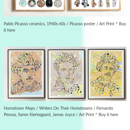
Instant Views [o.]
3
Instant Views [o.] Summer | Photos by
Piergiorgio Branzi, 1950s
Pablo Picasso ceramics, 1940s-60s / Picasso poster / Art Print ^ Buy
it here
4
On [:]
On [:] Idiot | Richard P. Feynman, 1918-88
Manuscripts and letters
Love
5
Letters to Merce Cunningham | John Cage,
New York, 1943-44
Poems
Pop +
6
Ah! Sunflower | A poem by William Blake,
1794 + A song by The Fugs, 1965
Hometown Maps / Writers On Their Hometowns / Fernando
Pessoa, Søren Kierkegaard, James Joyce / Art Print ^ Buy it here
7
Alphabetarion #
Alphabetarion # Absent | Wendy Brown, 2015