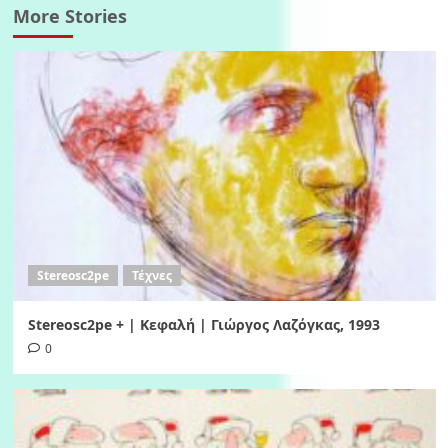
More Stories
Stereosc2pe
Τέχνες
Stereosc2pe + | Κεφαλή | Γιώργος Λαζόγκας, 1993
0