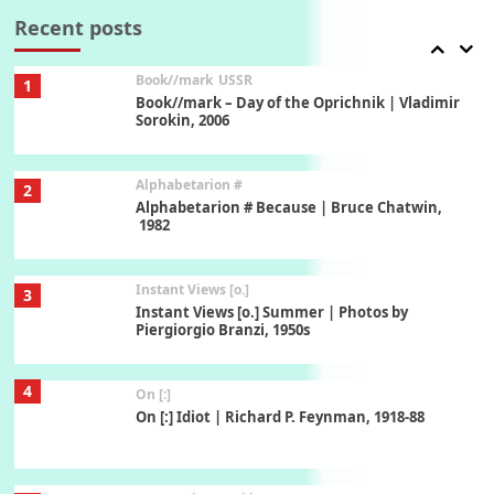
Recent posts
Book//mark
USSR
1
Book//mark – Day of the Oprichnik | Vladimir
Sorokin, 2006
Alphabetarion #
2
Alphabetarion # Because | Bruce Chatwin,
1982
Instant Views [o.]
3
Instant Views [o.] Summer | Photos by
Piergiorgio Branzi, 1950s
4
On [:]
On [:] Idiot | Richard P. Feynman, 1918-88