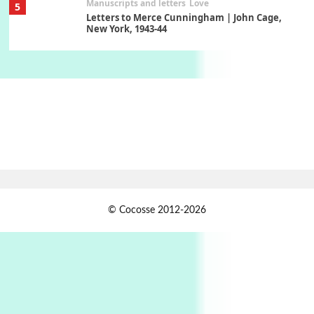
Manuscripts and letters
Love
5
Letters to Merce Cunningham | John Cage,
New York, 1943-44
Poems
Pop +
6
Ah! Sunflower | A poem by William Blake,
1794 + A song by The Fugs, 1965
7
Alphabetarion #
Alphabetarion # Absent | Wendy Brown, 2015
Book//mark
USSR
1
© Cocosse 2012-2026
Book//mark – Day of the Oprichnik | Vladimir
Sorokin, 2006
Alphabetarion #
2
Alphabetarion # Because | Bruce Chatwin,
1982