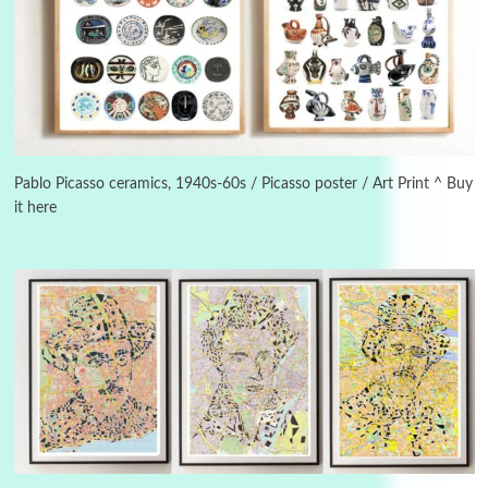
Instant Views [o.]
3
Instant Views [o.] Summer | Photos by
Piergiorgio Branzi, 1950s
Pablo Picasso ceramics, 1940s-60s / Picasso poster / Art Print ^ Buy
it here
4
On [:]
On [:] Idiot | Richard P. Feynman, 1918-88
Manuscripts and letters
Love
5
Letters to Merce Cunningham | John Cage,
New York, 1943-44
Poems
Pop +
6
Ah! Sunflower | A poem by William Blake,