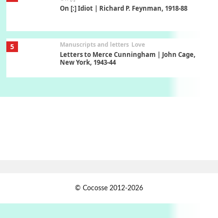
On [:] Idiot | Richard P. Feynman, 1918-88
Manuscripts and letters
Love
5
Letters to Merce Cunningham | John Cage,
New York, 1943-44
Poems
Pop +
6
Ah! Sunflower | A poem by William Blake,
1794 + A song by The Fugs, 1965
7
Alphabetarion #
Alphabetarion # Absent | Wendy Brown, 2015
Book//mark
USSR
1
© Cocosse 2012-2026
Book//mark – Day of the Oprichnik | Vladimir
Sorokin, 2006