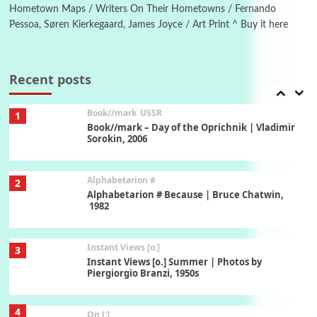
1794 + A song by The Fugs, 1965
Hometown Maps / Writers On Their Hometowns / Fernando
Pessoa, Søren Kierkegaard, James Joyce / Art Print ^ Buy it here
7
Alphabetarion #
Alphabetarion # Absent | Wendy Brown, 2015
Recent posts
Book//mark
USSR
1
Book//mark – Day of the Oprichnik | Vladimir
Sorokin, 2006
Alphabetarion #
2
Alphabetarion # Because | Bruce Chatwin,
1982
Instant Views [o.]
3
Instant Views [o.] Summer | Photos by
Piergiorgio Branzi, 1950s
4
On [:]