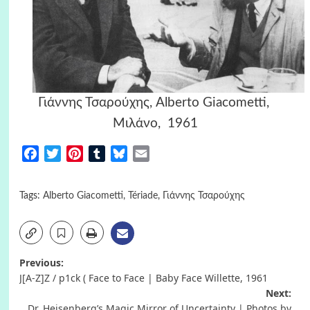
Γιάννης Τσαρούχης, Alberto Giacometti,
Μιλάνο, 1961
Facebook
Twitter
Pinterest
Tumblr
Bluesky
Email
Tags:
Alberto Giacometti
,
Tériade
,
Γιάννης Τσαρούχης
Post
Previous:
J[A-Z]Z / p1ck ( Face to Face | Baby Face Willette, 1961
navigation
Next:
Dr. Heisenberg’s Magic Mirror of Uncertainty | Photos by