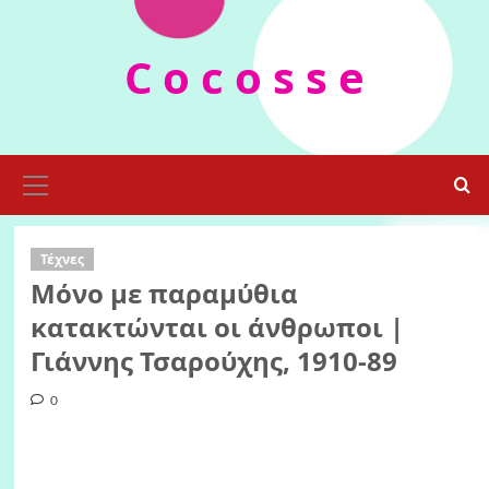
Skip
to
C o c o s s e
content
Primary
Menu
Τέχνες
Μόνο με παραμύθια
κατακτώνται οι άνθρωποι |
Γιάννης Τσαρούχης, 1910-89
0