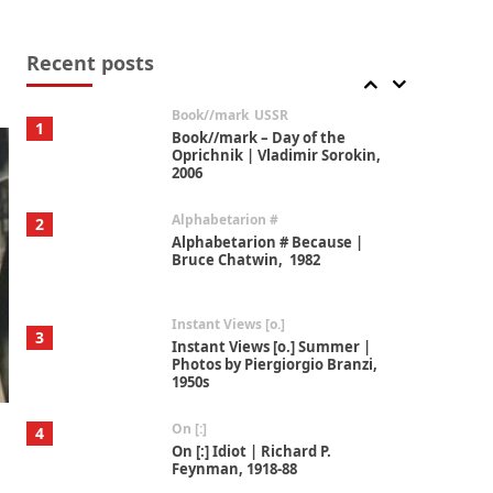
Alphabetarion #
7
Alphabetarion # Absent |
Wendy Brown, 2015
Recent posts
Book//mark
USSR
1
Book//mark – Day of the
Oprichnik | Vladimir Sorokin,
2006
Alphabetarion #
2
Alphabetarion # Because |
Bruce Chatwin, 1982
Instant Views [o.]
3
Instant Views [o.] Summer |
Photos by Piergiorgio Branzi,
1950s
On [:]
4
On [:] Idiot | Richard P.
Feynman, 1918-88