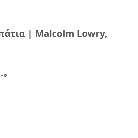
πάτια | Malcolm Lowry,
kHI8