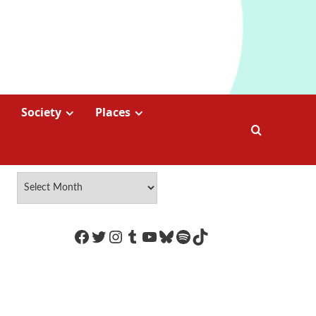
Society
Places
https://www.facebook.com/Coco
Twitter
Instagram
Tumblr
YouTube
Bluesky
Spotify
TikTok