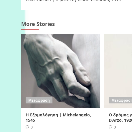
navigation
More Stories
Μετάφραση
Μετάφρασ
Η Εξομολόγηση | Michelangelo,
Ο δρόμος γι
1545
D’Arzo, 192
0
0