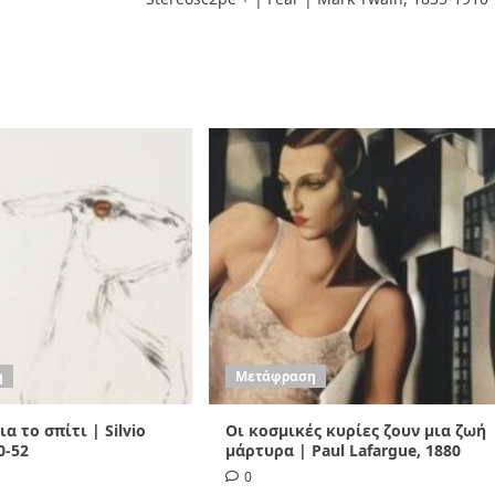
η
Μετάφραση
α το σπίτι | Silvio
Οι κοσμικές κυρίες ζουν μια ζωή
0-52
μάρτυρα | Paul Lafargue, 1880
0