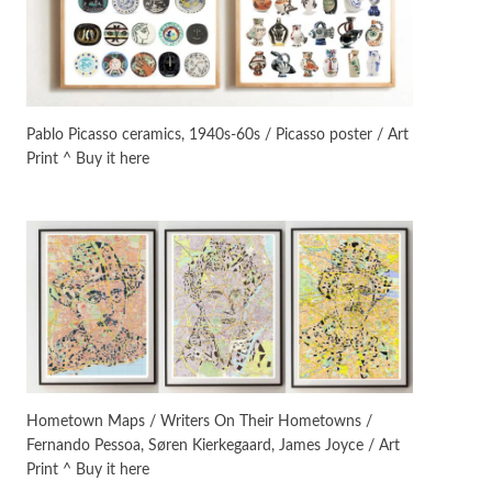
Instant Views [o.]
3
Instant Views [o.] Summer |
Photos by Piergiorgio Branzi,
Pablo Picasso ceramics, 1940s-60s / Picasso poster / Art
1950s
Print ^ Buy it here
On [:]
4
On [:] Idiot | Richard P.
Feynman, 1918-88
Manuscripts and letters
Love
5
Letters to Merce Cunningham
| John Cage, New York, 1943-44
Poems
Pop +
6
Ah! Sunflower | A poem by
Hometown Maps / Writers On Their Hometowns /
William Blake, 1794 + A song by
Fernando Pessoa, Søren Kierkegaard, James Joyce / Art
The Fugs, 1965
Print ^ Buy it here