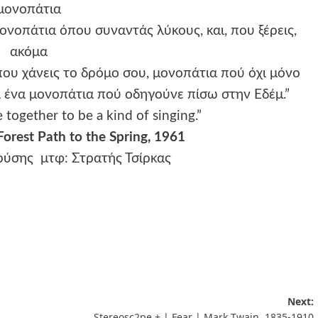
μονοπάτια
νοπάτια όπου συναντάς λύκους, και, που ξέρεις,
ακόμα
που χάνεις το δρόμο σου, μονοπάτια πού όχι μόνο
οσι ένα μονοπάτια πού οδηγούνε πίσω στην Εδέμ.”
e together to be a kind of singing.”
orest Path to the Spring, 1961
ρύσης
μτφ: Στρατής Τσίρκας
Next:
Stereosc2pe + | Fear | Mark Twain, 1835-1910