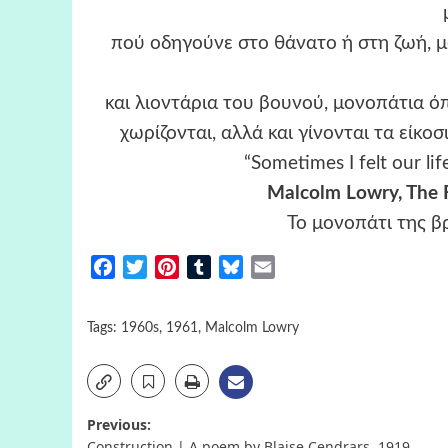
πού οδηγούνε στο θάνατο ή στη ζωή, μο
και λιοντάρια του βουνού, μονοπάτια ό
χωρίζονται, αλλά και γίνονται τα είκ
“Sometimes I felt our lif
Malcolm Lowry, The F
Το μονοπάτι της β
Facebook
Twitter
Pinterest
Tumblr
Bluesky
Email
Tags:
1960s
,
1961
,
Malcolm Lowry
Post
Previous:
Construction | A poem by Blaise Cendrars, 1919