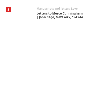
Manuscripts and letters
Love
5
Letters to Merce Cunningham
| John Cage, New York, 1943-44
Poems
Pop +
6
Ah! Sunflower | A poem by
William Blake, 1794 + A song by
The Fugs, 1965
Alphabetarion #
7
Alphabetarion # Absent |
Wendy Brown, 2015
Book//mark
USSR
1
Book//mark – Day of the
Oprichnik | Vladimir Sorokin,
2006
Alphabetarion #
2
Alphabetarion # Because |