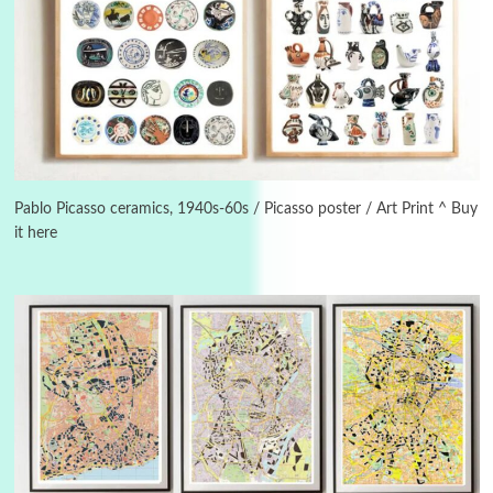
3
On [:]
On [:] Idiot | Richard P. Feynman, 1918-88
Pablo Picasso ceramics, 1940s-60s / Picasso poster / Art Print ^ Buy
it here
Manuscripts and letters
Love
4
Letters to Merce Cunningham | John Cage,
New York, 1943-44
Poems
Pop +
5
Ah! Sunflower | A poem by William Blake,
1794 + A song by The Fugs, 1965
6
Alphabetarion #