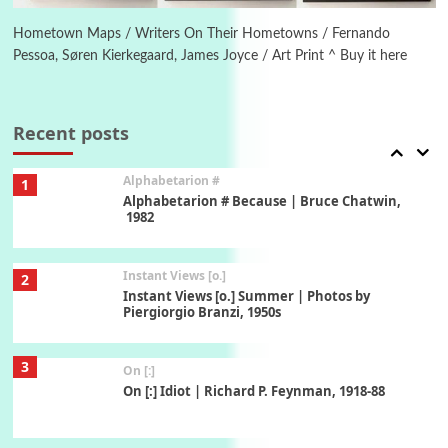
Alphabetarion # Absent | Wendy Brown, 2015
Hometown Maps / Writers On Their Hometowns / Fernando
Pessoa, Søren Kierkegaard, James Joyce / Art Print ^ Buy it here
Book//mark
7
Book//mark – A Journey Round my Room |
Xavier de Maistre, 1794
Recent posts
Alphabetarion #
1
Alphabetarion # Because | Bruce Chatwin,
1982
Instant Views [o.]
2
Instant Views [o.] Summer | Photos by
Piergiorgio Branzi, 1950s
3
On [:]
On [:] Idiot | Richard P. Feynman, 1918-88