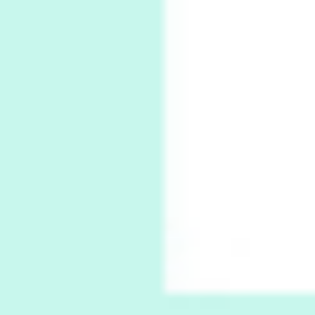
Book//mark
7
Book//mark – A Journey Round my Room |
Xavier de Maistre, 1794