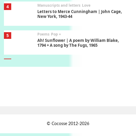
Manuscripts and letters
Love
4
Letters to Merce Cunningham | John Cage,
New York, 1943-44
Poems
Pop +
5
Ah! Sunflower | A poem by William Blake,
1794 + A song by The Fugs, 1965
6
Alphabetarion #
Alphabetarion # Absent | Wendy Brown, 2015
Book//mark
7
Book//mark – A Journey Round my Room |
Xavier de Maistre, 1794
Alphabetarion #
1
© Cocosse 2012-2026
Alphabetarion # Because | Bruce Chatwin,
1982