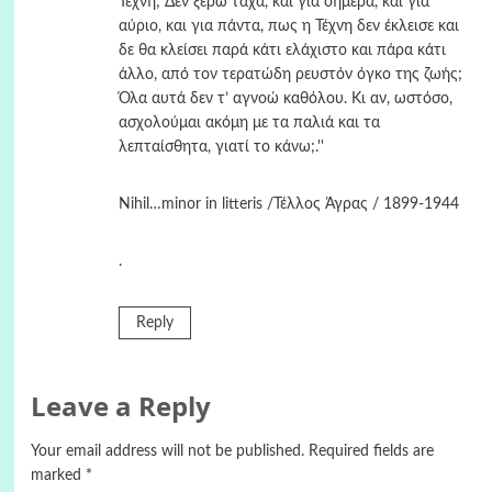
Τέχνη; Δεν ξέρω τάχα, και για σήμερα, και για
αύριο, και για πάντα, πως η Τέχνη δεν έκλεισε και
δε θα κλείσει παρά κάτι ελάχιστο και πάρα κάτι
άλλο, από τον τερατώδη ρευστόν όγκο της ζωής;
Όλα αυτά δεν τ’ αγνοώ καθόλου. Κι αν, ωστόσο,
ασχολούμαι ακόμη με τα παλιά και τα
λεπταίσθητα, γιατί το κάνω;.''
Nihil…minor in litteris /Τέλλος Άγρας / 1899-1944
.
Reply
Leave a Reply
Your email address will not be published.
Required fields are
marked
*