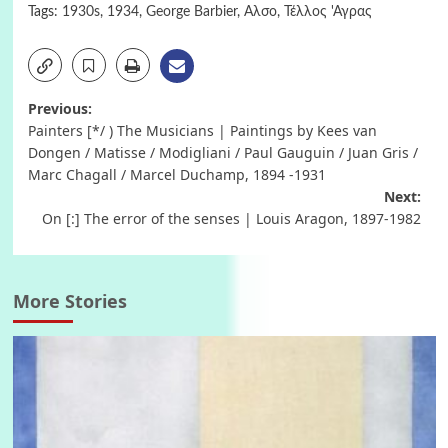
Tags:
1930s
,
1934
,
George Barbier
,
Αλσο
,
Τέλλος 'Αγρας
Post
Previous:
Painters [*/ ) The Musicians | Paintings by Kees van
navigation
Dongen / Matisse / Modigliani / Paul Gauguin / Juan Gris /
Marc Chagall / Marcel Duchamp, 1894 -1931
Next:
On [:] The error of the senses | Louis Aragon, 1897-1982
More Stories