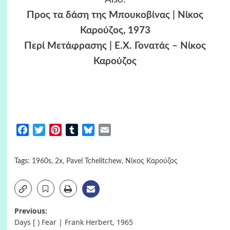
Προς τα δάση της Μπουκοβίνας | Νίκος
Καρούζος, 1973
Περί Μετάφρασης | Ε.Χ. Γονατάς – Νίκος
Καρούζος
Facebook
Twitter
Pinterest
Tumblr
Bluesky
Email
Tags:
1960s
,
2x
,
Pavel Tchelitchew
,
Νίκος Καρούζος
Post
Previous:
Days [ ) Fear | Frank Herbert, 1965