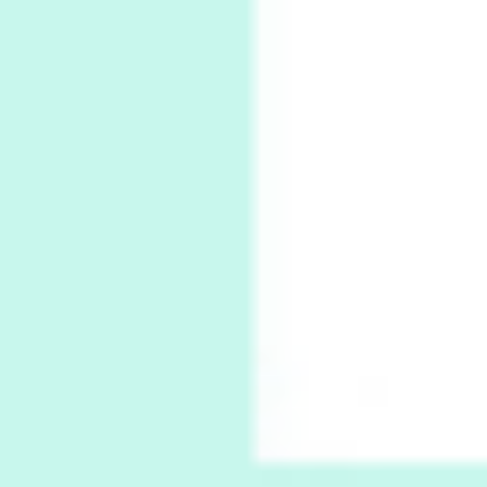
Book//mark – A Journey Round my Room |
Xavier de Maistre, 1794
Thoughts on {
Travel
7
Thoughts on { Tourism | Don DeLillo /
Douglas Adams / D. H. Lawrence / Bill Bryson,
1928-91