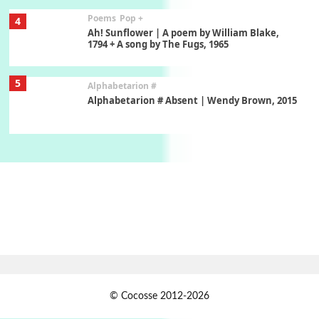
Poems
Pop +
4
Ah! Sunflower | A poem by William Blake,
1794 + A song by The Fugs, 1965
5
Alphabetarion #
Alphabetarion # Absent | Wendy Brown, 2015
Book//mark
6
Book//mark – A Journey Round my Room |
Xavier de Maistre, 1794
Thoughts on {
Travel
7
Thoughts on { Tourism | Don DeLillo /
Douglas Adams / D. H. Lawrence / Bill Bryson,
1928-91
Instant Views [o.]
1
© Cocosse 2012-2026
Instant Views [o.] Summer | Photos by
Piergiorgio Branzi, 1950s