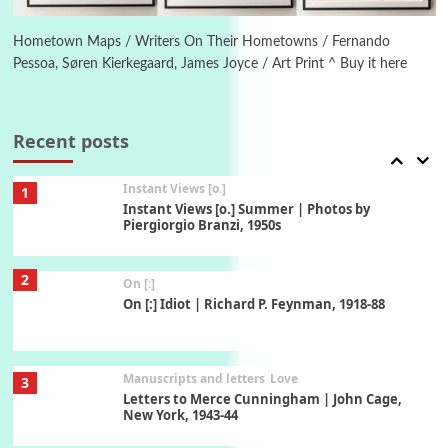
6
Book//mark – A Journey Round my Room |
Xavier de Maistre, 1794
Hometown Maps / Writers On Their Hometowns / Fernando
Pessoa, Søren Kierkegaard, James Joyce / Art Print ^ Buy it here
Thoughts on {
Travel
7
Thoughts on { Tourism | Don DeLillo /
Douglas Adams / D. H. Lawrence / Bill Bryson,
Recent posts
1928-91
Instant Views [o.]
1
Instant Views [o.] Summer | Photos by
Piergiorgio Branzi, 1950s
2
On [:]
On [:] Idiot | Richard P. Feynman, 1918-88
Manuscripts and letters
Love
3
Letters to Merce Cunningham | John Cage,
New York, 1943-44