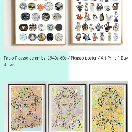
Manuscripts and letters
Love
3
Letters to Merce Cunningham | John Cage,
New York, 1943-44
Pablo Picasso ceramics, 1940s-60s / Picasso poster / Art Print ^ Buy
it here
Poems
Pop +
4
Ah! Sunflower | A poem by William Blake,
1794 + A song by The Fugs, 1965
5
Alphabetarion #
Alphabetarion # Absent | Wendy Brown, 2015
Book//mark