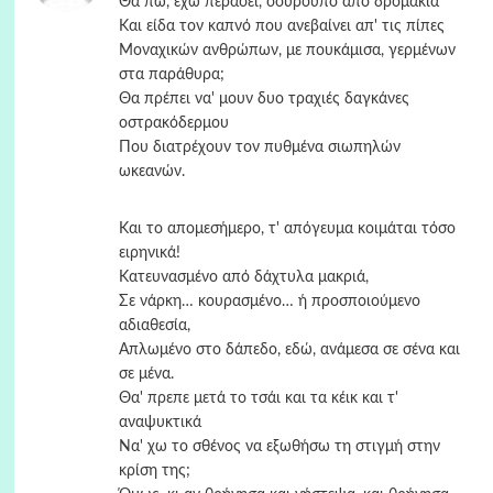
Θα πω, έχω περάσει, σούρουπο από δρομάκια
Και είδα τον καπνό που ανεβαίνει απ' τις πίπες
Μοναχικών ανθρώπων, με πουκάμισα, γερμένων
στα παράθυρα;
Θα πρέπει να' μουν δυο τραχιές δαγκάνες
οστρακόδερμου
Που διατρέχουν τον πυθμένα σιωπηλών
ωκεανών.
Και το απομεσήμερο, τ' απόγευμα κοιμάται τόσο
ειρηνικά!
Κατευνασμένο από δάχτυλα μακριά,
Σε νάρκη… κουρασμένο… ή προσποιούμενο
αδιαθεσία,
Απλωμένο στο δάπεδο, εδώ, ανάμεσα σε σένα και
σε μένα.
Θα' πρεπε μετά το τσάι και τα κέικ και τ'
αναψυκτικά
Να' χω το σθένος να εξωθήσω τη στιγμή στην
κρίση της;