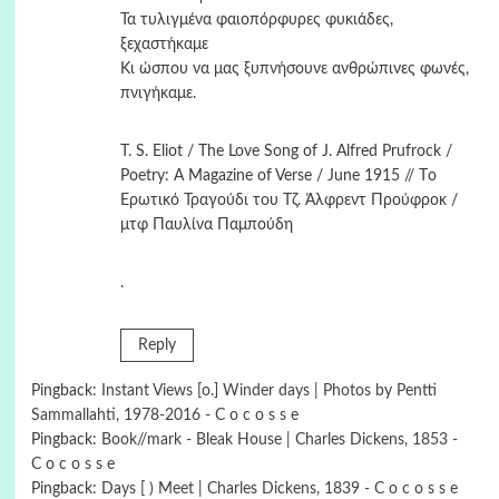
Τα τυλιγμένα φαιοπόρφυρες φυκιάδες,
ξεχαστήκαμε
Κι ώσπου να μας ξυπνήσουνε ανθρώπινες φωνές,
πνιγήκαμε.
T. S. Eliot / The Love Song of J. Alfred Prufrock /
Poetry: A Magazine of Verse / June 1915 // Tο
Ερωτικό Τραγούδι του Τζ. Άλφρεντ Προύφροκ /
μτφ Παυλίνα Παμπούδη
.
Reply
Pingback:
Instant Views [o.] Winder days | Photos by Pentti
Sammallahti, 1978-2016 - C o c o s s e
Pingback:
Book//mark - Bleak House | Charles Dickens, 1853 -
C o c o s s e
Pingback:
Days [ ) Meet | Charles Dickens, 1839 - C o c o s s e