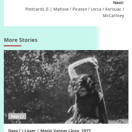
Next:
Postcards II | Matisse / Picasso / Lorca / Kerouac /
McCartney
More Stories
Days [ )
Days [ ) Loser | Mario Vargas Llosa, 1977