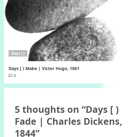
Days [ )
Days [ ) Make | Victor Hugo, 1861
0
5 thoughts on “
Days [ )
Fade | Charles Dickens,
1844
”