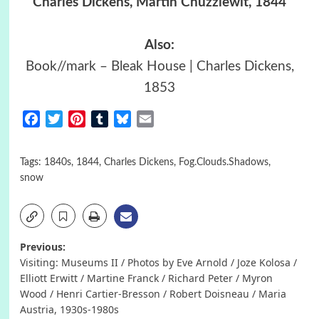
Charles Dickens, Martin Chuzzlewit, 1844
Also:
Book//mark – Bleak House | Charles Dickens,
1853
Facebook
Twitter
Pinterest
Tumblr
Bluesky
Email
Tags:
1840s
,
1844
,
Charles Dickens
,
Fog.Clouds.Shadows
,
snow
Post
Previous:
Visiting: Museums II / Photos by Eve Arnold / Joze Kolosa /
navigation
Elliott Erwitt / Martine Franck / Richard Peter / Myron
Wood / Henri Cartier-Bresson / Robert Doisneau / Maria
Austria, 1930s-1980s