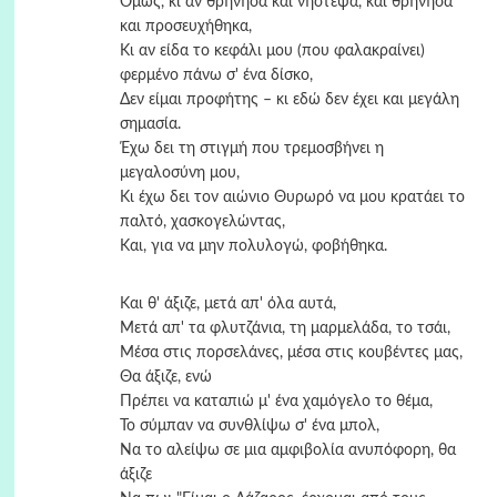
Όμως, κι αν θρήνησα και νήστεψα, και θρήνησα
και προσευχήθηκα,
Κι αν είδα το κεφάλι μου (που φαλακραίνει)
φερμένο πάνω σ' ένα δίσκο,
Δεν είμαι προφήτης – κι εδώ δεν έχει και μεγάλη
σημασία.
Έχω δει τη στιγμή που τρεμοσβήνει η
μεγαλοσύνη μου,
Κι έχω δει τον αιώνιο Θυρωρό να μου κρατάει το
παλτό, χασκογελώντας,
Και, για να μην πολυλογώ, φοβήθηκα.
Και θ' άξιζε, μετά απ' όλα αυτά,
Μετά απ' τα φλυτζάνια, τη μαρμελάδα, το τσάι,
Μέσα στις πορσελάνες, μέσα στις κουβέντες μας,
Θα άξιζε, ενώ
Πρέπει να καταπιώ μ' ένα χαμόγελο το θέμα,
Το σύμπαν να συνθλίψω σ' ένα μπολ,
Να το αλείψω σε μια αμφιβολία ανυπόφορη, θα
άξιζε