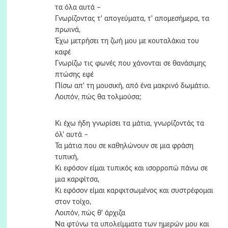
τα όλα αυτά –
Γνωρίζοντας τ' απογεύματα, τ' απομεσήμερα, τα
πρωινά,
Έχω μετρήσει τη ζωή μου με κουταλάκια του
καφέ
Γνωρίζω τις φωνές που χάνονται σε θανάσιμης
πτώσης εφέ
Πίσω απ' τη μουσική, από ένα μακρινό δωμάτιο.
Λοιπόν, πώς θα τολμούσα;
Κι έχω ήδη γνωρίσει τα μάτια, γνωρίζοντάς τα
όλ' αυτά –
Τα μάτια που σε καθηλώνουν σε μια φράση
τυπική,
Κι εφόσον είμαι τυπικός και ισορροπώ πάνω σε
μια καρφίτσα,
Κι εφόσον είμαι καρφιτσωμένος και συστρέφομαι
στον τοίχο,
Λοιπόν, πώς θ' άρχιζα
Να φτύνω τα υπολείμματα των ημερών μου και