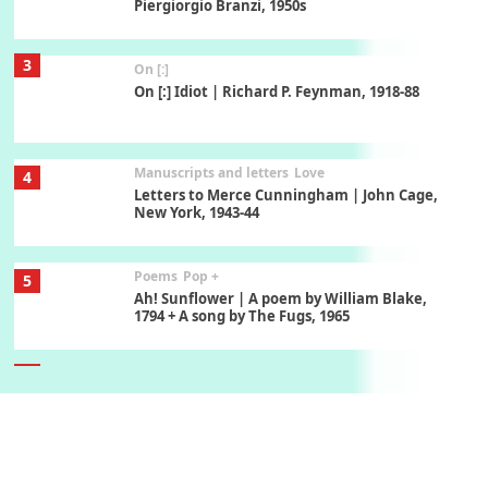
Piergiorgio Branzi, 1950s
3
On [:]
On [:] Idiot | Richard P. Feynman, 1918-88
Manuscripts and letters
Love
4
Letters to Merce Cunningham | John Cage,
New York, 1943-44
Poems
Pop +
5
Ah! Sunflower | A poem by William Blake,
1794 + A song by The Fugs, 1965
6
Alphabetarion #
Alphabetarion # Absent | Wendy Brown, 2015
Book//mark
7