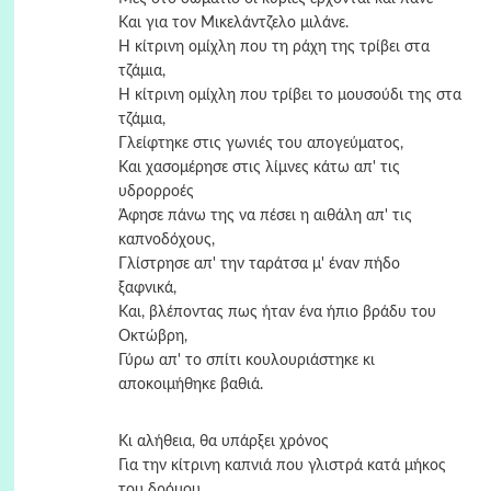
Και για τον Μικελάντζελο μιλάνε.
Η κίτρινη ομίχλη που τη ράχη της τρίβει στα
τζάμια,
Η κίτρινη ομίχλη που τρίβει το μουσούδι της στα
τζάμια,
Γλείφτηκε στις γωνιές του απογεύματος,
Και χασομέρησε στις λίμνες κάτω απ' τις
υδρορροές
Άφησε πάνω της να πέσει η αιθάλη απ' τις
καπνοδόχους,
Γλίστρησε απ' την ταράτσα μ' έναν πήδο
ξαφνικά,
Και, βλέποντας πως ήταν ένα ήπιο βράδυ του
Οκτώβρη,
Γύρω απ' το σπίτι κουλουριάστηκε κι
αποκοιμήθηκε βαθιά.
Κι αλήθεια, θα υπάρξει χρόνος
Για την κίτρινη καπνιά που γλιστρά κατά μήκος
του δρόμου