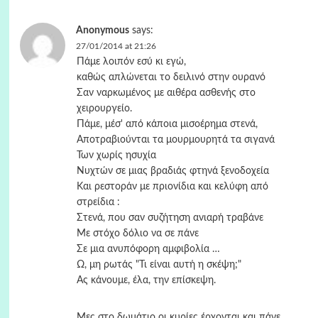
Anonymous
says:
27/01/2014 at 21:26
Πάμε λοιπόν εσύ κι εγώ,
καθώς απλώνεται το δειλινό στην ουρανό
Σαν ναρκωμένος με αιθέρα ασθενής στο
χειρουργείο.
Πάμε, μέσ' από κάποια μισοέρημα στενά,
Αποτραβιούνται τα μουρμουρητά τα σιγανά
Των χωρίς ησυχία
Νυχτών σε μιας βραδιάς φτηνά ξενοδοχεία
Και ρεστοράν με πριονίδια και κελύφη από
στρείδια :
Στενά, που σαν συζήτηση ανιαρή τραβάνε
Με στόχο δόλιο να σε πάνε
Σε μια ανυπόφορη αμφιβολία …
Ω, μη ρωτάς "Τι είναι αυτή η σκέψη;"
Ας κάνουμε, έλα, την επίσκεψη.
Μες στο δωμάτιο οι κυρίες έρχονται και πάνε