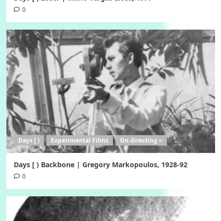
0
Days [ )
Experimental Films
On directing >
Days [ ) Backbone | Gregory Markopoulos, 1928-92
0