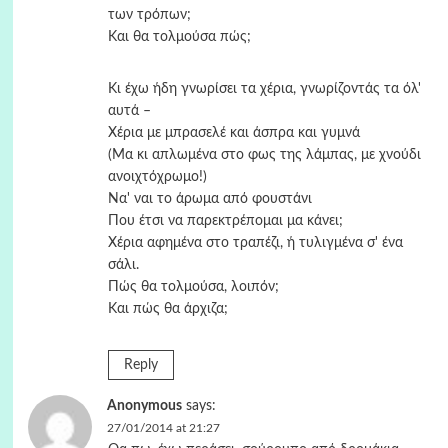
των τρόπων;
Και θα τολμούσα πώς;
Κι έχω ήδη γνωρίσει τα χέρια, γνωρίζοντάς τα όλ'
αυτά –
Χέρια με μπρασελέ και άσπρα και γυμνά
(Μα κι απλωμένα στο φως της λάμπας, με χνούδι
ανοιχτόχρωμο!)
Να' ναι το άρωμα από φουστάνι
Που έτσι να παρεκτρέπομαι μα κάνει;
Χέρια αφημένα στο τραπέζι, ή τυλιγμένα σ' ένα
σάλι.
Πώς θα τολμούσα, λοιπόν;
Και πώς θα άρχιζα;
Reply
Anonymous
says:
27/01/2014 at 21:27