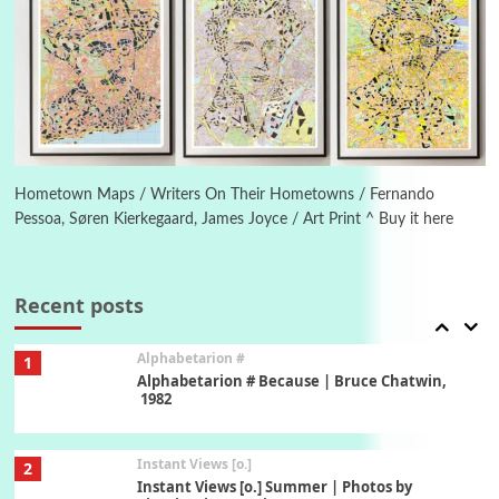
Poems
Pop +
5
Ah! Sunflower | A poem by William Blake,
1794 + A song by The Fugs, 1965
6
Alphabetarion #
Alphabetarion # Absent | Wendy Brown, 2015
Hometown Maps / Writers On Their Hometowns / Fernando
Pessoa, Søren Kierkegaard, James Joyce / Art Print ^ Buy it here
Book//mark
7
Book//mark – A Journey Round my Room |
Xavier de Maistre, 1794
Recent posts
Alphabetarion #
1
Alphabetarion # Because | Bruce Chatwin,
1982
Instant Views [o.]
2
Instant Views [o.] Summer | Photos by