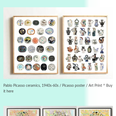
3
On [:]
On [:] Idiot | Richard P. Feynman, 1918-88
Pablo Picasso ceramics, 1940s-60s / Picasso poster / Art Print ^ Buy
it here
Manuscripts and letters
Love
4
Letters to Merce Cunningham | John Cage,
New York, 1943-44