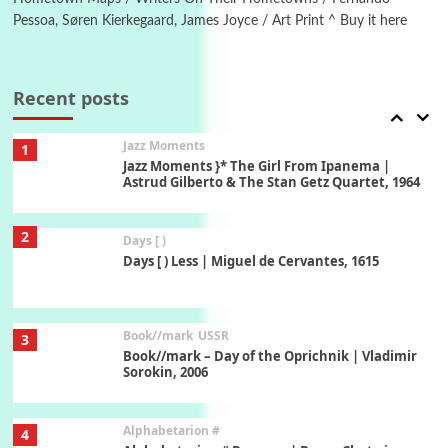
Pessoa, Søren Kierkegaard, James Joyce / Art Print ^ Buy it here
Manuscripts and letters
Love
7
Letters to Merce Cunningham | John Cage,
New York, 1943-44
Recent posts
Jazz Moments
1
Jazz Moments }* The Girl From Ipanema |
Astrud Gilberto & The Stan Getz Quartet, 1964
2
Days [ )
Days [ ) Less | Miguel de Cervantes, 1615
Book//mark
USSR
3
Book//mark – Day of the Oprichnik | Vladimir
Sorokin, 2006
Alphabetarion #
4