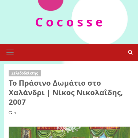
Skip
to
C o c o s s e
content
Primary
Menu
Σελιδοδείκτης
Το Πράσινο Δωμάτιο στο
Χαλάνδρι | Νίκος Νικολαΐδης,
2007
1