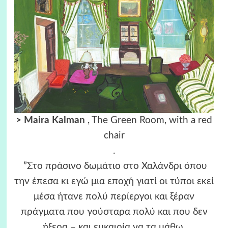
>
Maira Kalman
, The Green Room, with a red
chair
.
”Στο πράσινο δωμάτιο στο Χαλάνδρι όπου
την έπεσα κι εγώ μια εποχή γιατί οι τύποι εκεί
μέσα ήτανε πολύ περίεργοι και ξέραν
πράγματα που γούσταρα πολύ και που δεν
ήξερα – και ευκαιρία να τα μάθω.