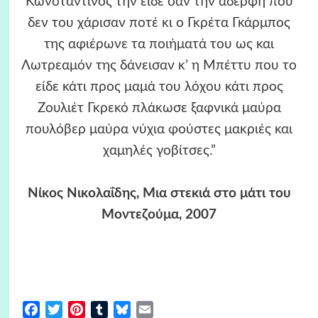
Κωνσταντίνος την είδε σαν την αδερφή που
δεν του χάρισαν ποτέ κι ο Γκρέτα Γκάρμπος
της αφιέρωνε τα ποιήματά του ως και
Λωτρεαμόν της δάνεισαν κ’ η Μπέττυ που το
είδε κάτι προς μαμά του λόχου κάτι προς
Ζουλιέτ Γκρεκό πλάκωσε ξαφνικά μαύρα
πουλόβερ μαύρα νύχια φούστες μακριές και
χαμηλές γοβίτσες.”
Νίκος Νικολαΐδης, Mια στεκιά στο μάτι του
Mοντεζούμα, 2007
Facebook
Twitter
Pinterest
Tumblr
Bluesky
Email