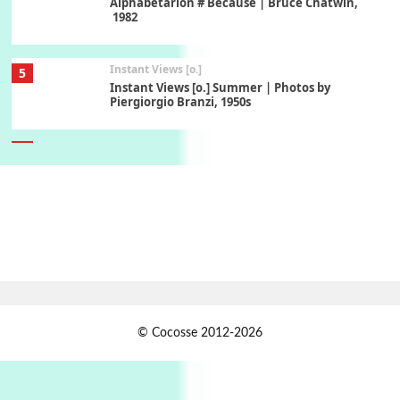
Alphabetarion # Because | Bruce Chatwin,
1982
Instant Views [o.]
5
Instant Views [o.] Summer | Photos by
Piergiorgio Branzi, 1950s
6
On [:]
On [:] Idiot | Richard P. Feynman, 1918-88
Manuscripts and letters
Love
7
Letters to Merce Cunningham | John Cage,
New York, 1943-44
Jazz Moments
1
© Cocosse 2012-2026
Jazz Moments }* The Girl From Ipanema |
Astrud Gilberto & The Stan Getz Quartet, 1964