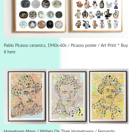
Book//mark
USSR
3
Book//mark – Day of the Oprichnik | Vladimir
Sorokin, 2006
Pablo Picasso ceramics, 1940s-60s / Picasso poster / Art Print ^ Buy
it here
Alphabetarion #
4
Alphabetarion # Because | Bruce Chatwin,
1982
Instant Views [o.]
5
Instant Views [o.] Summer | Photos by
Piergiorgio Branzi, 1950s
6
On [:]
On [:] Idiot | Richard P. Feynman, 1918-88
Hometown Maps / Writers On Their Hometowns / Fernando