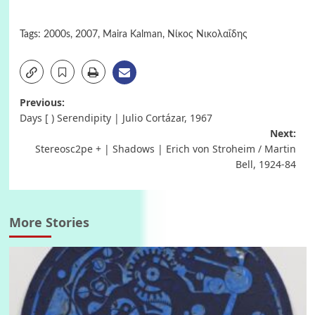
Tags:
2000s
,
2007
,
Maira Kalman
,
Νίκος Νικολαΐδης
Post
Previous:
Days [ ) Serendipity | Julio Cortázar, 1967
navigation
Next:
Stereosc2pe + | Shadows | Erich von Stroheim / Martin
Bell, 1924-84
More Stories