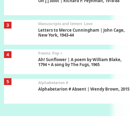
On [:] Idiot | Richard P. Feynman, 1918-88
Manuscripts and letters
Love
3
Letters to Merce Cunningham | John Cage,
New York, 1943-44
Poems
Pop +
4
Ah! Sunflower | A poem by William Blake,
1794 + A song by The Fugs, 1965
5
Alphabetarion #
Alphabetarion # Absent | Wendy Brown, 2015
Book//mark
6
Book//mark – A Journey Round my Room |
Xavier de Maistre, 1794