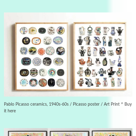
Manuscripts and letters
Love
3
Letters to Merce Cunningham | John Cage,
New York, 1943-44
Pablo Picasso ceramics, 1940s-60s / Picasso poster / Art Print ^ Buy
it here
Poems
Pop +
4
Ah! Sunflower | A poem by William Blake,
1794 + A song by The Fugs, 1965