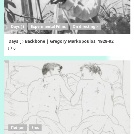
Days [ )
Experimental Films
On directing >
Days [ ) Backbone | Gregory Markopoulos, 1928-92
0
Ποίηση
Eros