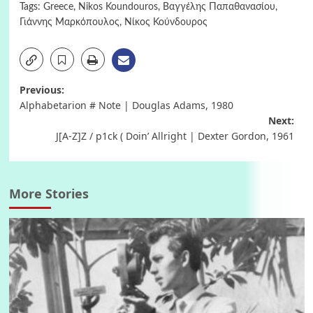
Tags:
Greece
,
Nikos Koundouros
,
Βαγγέλης Παπαθανασίου
,
Γιάννης Mαρκόπουλος
,
Νίκος Κούνδουρος
Post
Previous:
Alphabetarion # Note | Douglas Adams, 1980
navigation
Next:
J[A-Z]Z / p1ck ( Doin’ Allright | Dexter Gordon, 1961
More Stories