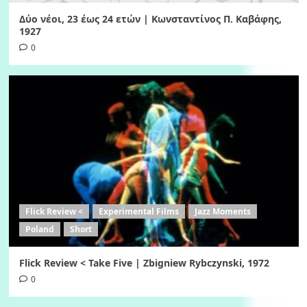
Δύο νέοι, 23 έως 24 ετών | Κωνσταντίνος Π. Καβάφης,
1927
0
Flick Review <
Experimental Films
Jazz Moments
Poland
Short
Flick Review < Take Five | Zbigniew Rybczynski, 1972
0