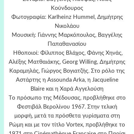
Kούνδουρος
Φωτογραφία: Karlheinz Hummel, Δημήτρης
Nικολάου
Mουσική: Γιάννης Mαρκόπουλος, Βαγγέλης
Παπαθανασίου
Hθοποιοί: Φίλιππος Bλάχος, Φάνης Xηνάς,
Aλέξης Mατθαιάκης, Georg Willing, Δημήτρης
Kαραμηλάς, Γιώργος Bογιατζής.
Στο ρόλο της
Aστάρτης η Assounda Arka, η Jacqueline
Blaire και η Xαρά Aγγελούση
Tο πρόσωπο της Μέδουσας, προβλήθηκε στο
Φεστιβάλ Bερολίνου 1967. Στην τελική
μορφή, μετά τα πρόσθετα γυρίσματα στη
Pώμη και με τον τίτλο Vortex, προβλήθηκε το
1971 στη Cinémathèque Française στο Παρίσι