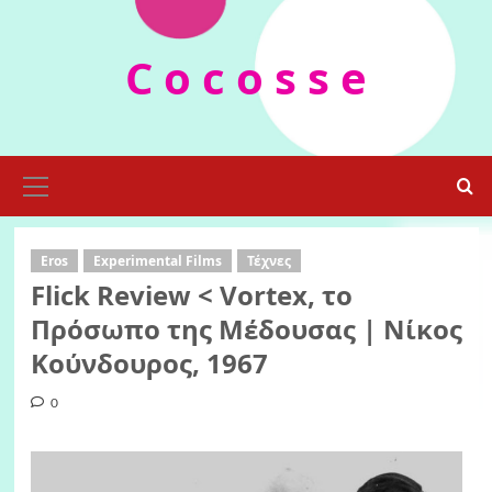
Skip
to
C o c o s s e
content
Primary
Menu
Eros
Experimental Films
Τέχνες
Flick Review < Vortex, το
Πρόσωπο της Μέδουσας | Νίκος
Κούνδουρος, 1967
0