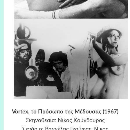
Vortex, το Πρόσωπο της Μέδουσας (1967)
Σκηνοθεσία: Nίκος Kούνδουρος
Σενάριο: Bαγγέλης Γκούφας, Nίκος