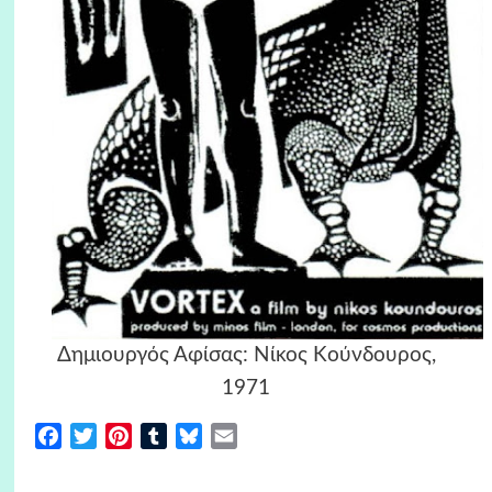
Δημιουργός Αφίσας: Nίκος Kούνδουρος,
1971
Facebook
Twitter
Pinterest
Tumblr
Bluesky
Email