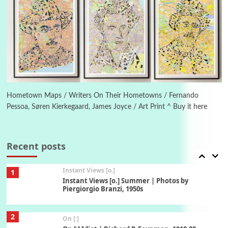
5
Alphabetarion #
Alphabetarion # Absent | Wendy Brown, 2015
Book//mark
6
Book//mark – A Journey Round my Room |
Xavier de Maistre, 1794
Hometown Maps / Writers On Their Hometowns / Fernando
Pessoa, Søren Kierkegaard, James Joyce / Art Print ^ Buy it here
Thoughts on {
Travel
7
Thoughts on { Tourism | Don DeLillo /
Douglas Adams / D. H. Lawrence / Bill Bryson,
Recent posts
1928-91
Instant Views [o.]
1
Instant Views [o.] Summer | Photos by
Piergiorgio Branzi, 1950s
2
On [:]