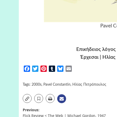
Pavel C
Επικήδειος λόγος
Έρχεσαι | Ηλiα
Facebook
Twitter
Pinterest
Tumblr
Bluesky
Email
Tags:
2000s
,
Pavel Constantin
,
Ηλίας Πετρόπουλος
Post
Previous:
Flick Review < The Web | Michael Gordon, 1947