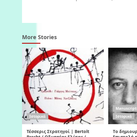
navigation
More Stories
Manuscripts
Ιστορικά
Ιστορικά
Τέσσερις Στρατηγοί | Bertolt
Tο δημιουρ
Brecht / Οδυσσέας Ελύτης /
Eπιστολή τ