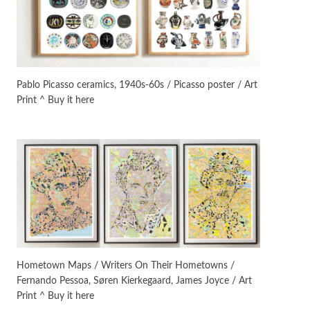
Instant Views [o.]
3
Instant Views [o.] Summer |
Photos by Piergiorgio Branzi,
Pablo Picasso ceramics, 1940s-60s / Picasso poster / Art
1950s
Print ^ Buy it here
On [:]
4
On [:] Idiot | Richard P.
Feynman, 1918-88
Manuscripts and letters
Love
5
Letters to Merce Cunningham
| John Cage, New York, 1943-44
Poems
Pop +
6
Ah! Sunflower | A poem by
Hometown Maps / Writers On Their Hometowns /
William Blake, 1794 + A song by
Fernando Pessoa, Søren Kierkegaard, James Joyce / Art
The Fugs, 1965
Print ^ Buy it here