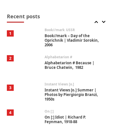
Alphabetarion #
7
Alphabetarion # Absent |
Wendy Brown, 2015
Recent posts
Book//mark
USSR
1
Book//mark – Day of the
Oprichnik | Vladimir Sorokin,
2006
Alphabetarion #
2
Alphabetarion # Because |
Bruce Chatwin, 1982
Instant Views [o.]
3
Instant Views [o.] Summer |
Photos by Piergiorgio Branzi,
1950s
On [:]
4
On [:] Idiot | Richard P.
Feynman, 1918-88