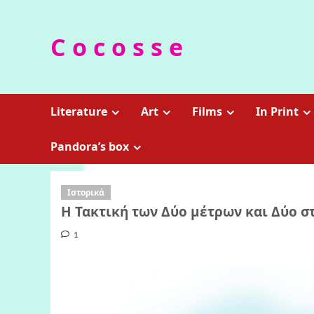
Skip
to
C o c o s s e
content
Literature
Art
Films
In Print
Pandora’s box
Ιστορικά
Η Τακτική των Δύο μέτρων και Δύο σ
1