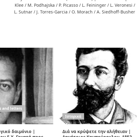
Klee / M. Podhajska / P. Picasso / L. Feininger / L. Veronesi /
L. Sutnar / J. Torres-Garcia / O. Morach / A. Siedhoff-Busher
 and letters
Ιστορικά
γικό δαιμόνιο |
Διά να κρύψετε την αλήθειαν |
ου Ε.Χ. Γονατά προς
Δημήτριος Καμπούρογλου, 1852-