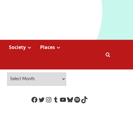
Society
Places
https://www.facebook.com/Coco
Twitter
Instagram
Tumblr
YouTube
Bluesky
Spotify
TikTok