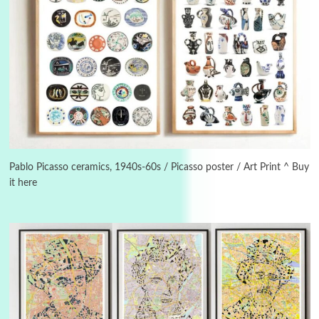
3
On [:]
On [:] Idiot | Richard P. Feynman, 1918-88
Pablo Picasso ceramics, 1940s-60s / Picasso poster / Art Print ^ Buy
it here
Manuscripts and letters
Love
4
Letters to Merce Cunningham | John Cage,
New York, 1943-44
Poems
Pop +
5
Ah! Sunflower | A poem by William Blake,
1794 + A song by The Fugs, 1965