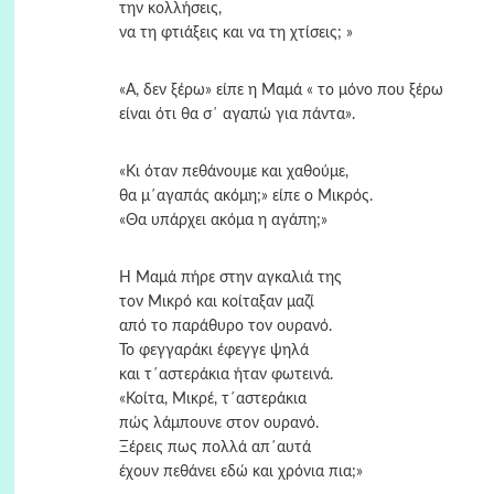
την κολλήσεις,
να τη φτιάξεις και να τη χτίσεις; »
«Α, δεν ξέρω» είπε η Μαμά « το μόνο που ξέρω
είναι ότι θα σ΄ αγαπώ για πάντα».
«Κι όταν πεθάνουμε και χαθούμε,
θα μ΄αγαπάς ακόμη;» είπε ο Μικρός.
«Θα υπάρχει ακόμα η αγάπη;»
Η Μαμά πήρε στην αγκαλιά της
τον Μικρό και κοίταξαν μαζί
από το παράθυρο τον ουρανό.
Το φεγγαράκι έφεγγε ψηλά
και τ΄αστεράκια ήταν φωτεινά.
«Κοίτα, Μικρέ, τ΄αστεράκια
πώς λάμπουνε στον ουρανό.
Ξέρεις πως πολλά απ΄αυτά
έχουν πεθάνει εδώ και χρόνια πια;»