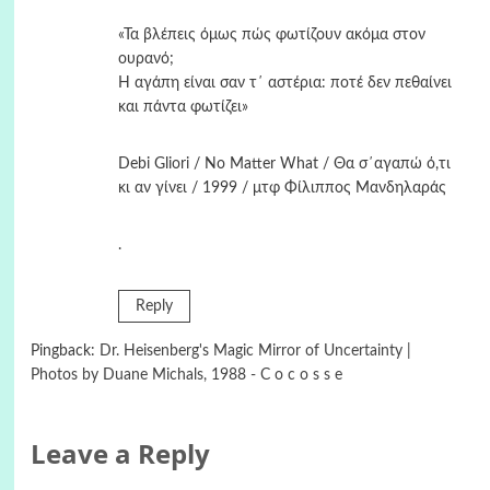
«Τα βλέπεις όμως πώς φωτίζουν ακόμα στον
ουρανό;
Η αγάπη είναι σαν τ΄ αστέρια: ποτέ δεν πεθαίνει
και πάντα φωτίζει»
Debi Gliori / No Matter What / Θα σ΄αγαπώ ό,τι
κι αν γίνει / 1999 / μτφ Φίλιππος Μανδηλαράς
.
Reply
Pingback:
Dr. Heisenberg's Magic Mirror of Uncertainty |
Photos by Duane Michals, 1988 - C o c o s s e
Leave a Reply