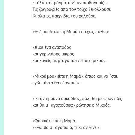
κι όλα τα πράγματα ν΄ αναποδογυρίζει.
Τις ζωγραφιές από τον τοίχο ξεκολλούσε
Κι όλα τα παιχνίδια του χαλούσε.
«Θεέ μου!» είπε η Μαμά «τι έχεις πάθει;»
«είμαι ένα ανάποδος
και γκρινιάρης μικρός
και κανείς δε μ΄αγαπάει» είπε ο μικρός.
«Μικρέ μου» είπε η Μαμά « όπως και να ΄σαι,
εγώ πάντα θα σ΄αγαπώ».
« κι αν ήμουνα αρκούδος, πάλι θα με φρόντιζες
και θα μ΄ αγαπούσες;» ρώτησε ο Μικρός.
«Φυσικά» είπε η Μαμά.
«Εγώ θα σ΄ αγαπώ ό, τι κι αν γίνει»