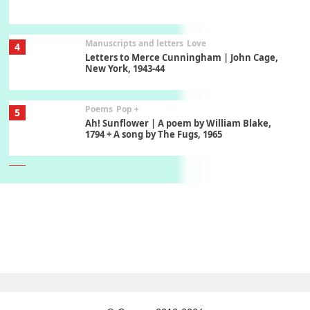
Manuscripts and letters
Love
4
Letters to Merce Cunningham | John Cage,
New York, 1943-44
Poems
Pop +
5
Ah! Sunflower | A poem by William Blake,
1794 + A song by The Fugs, 1965
6
Alphabetarion #
Alphabetarion # Absent | Wendy Brown, 2015
Book//mark
7
Book//mark – A Journey Round my Room |
Xavier de Maistre, 1794
Alphabetarion #
1