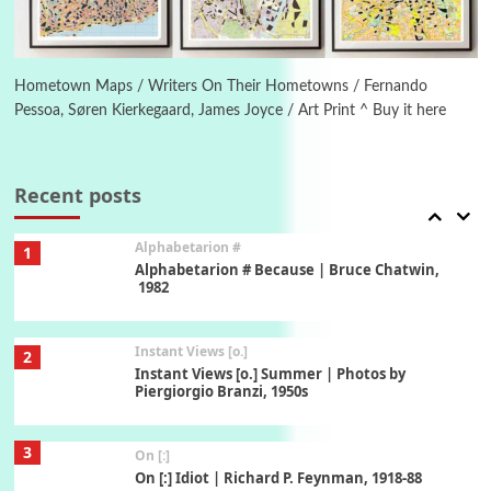
6
Alphabetarion #
Alphabetarion # Absent | Wendy Brown, 2015
Hometown Maps / Writers On Their Hometowns / Fernando
Pessoa, Søren Kierkegaard, James Joyce / Art Print ^ Buy it here
Book//mark
7
Book//mark – A Journey Round my Room |
Xavier de Maistre, 1794
Recent posts
Alphabetarion #
1
Alphabetarion # Because | Bruce Chatwin,
1982
Instant Views [o.]
2
Instant Views [o.] Summer | Photos by
Piergiorgio Branzi, 1950s
3
On [:]
On [:] Idiot | Richard P. Feynman, 1918-88