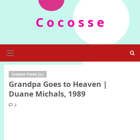
Skip
to
C o c o s s e
content
Primary
Menu
Instant Views [o.]
Grandpa Goes to Heaven |
Duane Michals, 1989
2