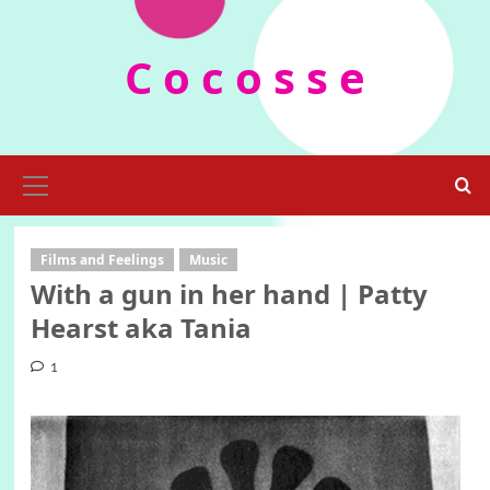
Skip
to
C o c o s s e
content
Primary
Menu
Films and Feelings
Music
With a gun in her hand | Patty
Hearst aka Tania
1