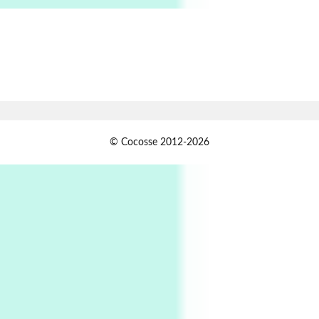
Alphabetarion # Absent | Wendy Brown, 2015
Book//mark
7
Book//mark – A Journey Round my Room |
Xavier de Maistre, 1794
Alphabetarion #
1
© Cocosse 2012-2026
Alphabetarion # Because | Bruce Chatwin,
1982
Instant Views [o.]
2
Instant Views [o.] Summer | Photos by
Piergiorgio Branzi, 1950s
3
On [:]
On [:] Idiot | Richard P. Feynman, 1918-88