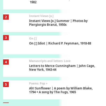
1982
Instant Views [o.]
2
Instant Views [o.] Summer | Photos by
Piergiorgio Branzi, 1950s
3
On [:]
On [:] Idiot | Richard P. Feynman, 1918-88
Manuscripts and letters
Love
4
Letters to Merce Cunningham | John Cage,
New York, 1943-44
Poems
Pop +
5
Ah! Sunflower | A poem by William Blake,
1794 + A song by The Fugs, 1965
6
Alphabetarion #