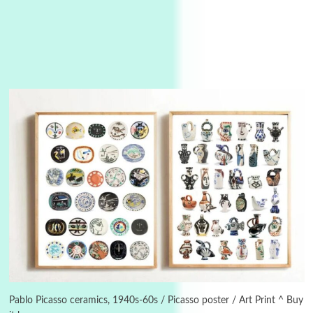
3
On [:]
On [:] Idiot | Richard P. Feynman, 1918-88
Pablo Picasso ceramics, 1940s-60s / Picasso poster / Art Print ^ Buy