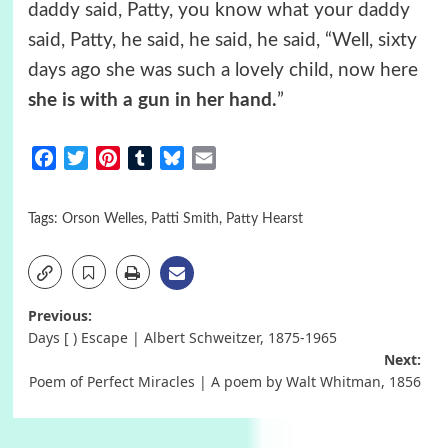
daddy said, Patty, you know what your daddy
said, Patty, he said, he said, he said, “Well, sixty
days ago she was such a lovely child, now here
she is with a gun in her hand.
”
Facebook
Twitter
Pinterest
Tumblr
Bluesky
Email
Tags:
Orson Welles
,
Patti Smith
,
Patty Hearst
Post
Previous:
Days [ ) Escape | Albert Schweitzer, 1875-1965
navigation
Next:
Poem of Perfect Miracles | A poem by Walt Whitman, 1856