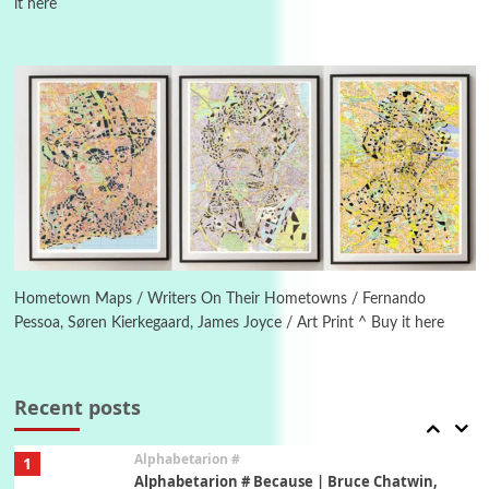
it here
Manuscripts and letters
Love
4
Letters to Merce Cunningham | John Cage,
New York, 1943-44
Poems
Pop +
5
Ah! Sunflower | A poem by William Blake,
1794 + A song by The Fugs, 1965
6
Alphabetarion #
Alphabetarion # Absent | Wendy Brown, 2015
Hometown Maps / Writers On Their Hometowns / Fernando
Pessoa, Søren Kierkegaard, James Joyce / Art Print ^ Buy it here
Book//mark
7
Book//mark – A Journey Round my Room |
Xavier de Maistre, 1794
Recent posts
Alphabetarion #
1
Alphabetarion # Because | Bruce Chatwin,