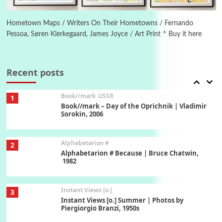
Poems
Pop +
6
Ah! Sunflower | A poem by William Blake,
1794 + A song by The Fugs, 1965
Hometown Maps / Writers On Their Hometowns / Fernando
Pessoa, Søren Kierkegaard, James Joyce / Art Print ^ Buy it here
7
Alphabetarion #
Alphabetarion # Absent | Wendy Brown, 2015
Recent posts
Book//mark
USSR
1
Book//mark – Day of the Oprichnik | Vladimir
Sorokin, 2006
Alphabetarion #
2
Alphabetarion # Because | Bruce Chatwin,
1982
Instant Views [o.]
3
Instant Views [o.] Summer | Photos by
Piergiorgio Branzi, 1950s