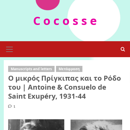
Skip
to
C o c o s s e
content
Primary
Menu
Manuscripts and letters
Μετάφραση
Ο μικρός Πρίγκιπας και το Ρόδο
του | Antoine & Consuelo de
Saint Exupéry, 1931-44
1