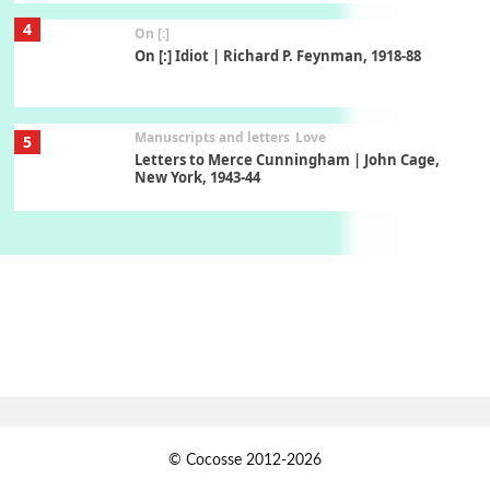
4
On [:]
On [:] Idiot | Richard P. Feynman, 1918-88
Manuscripts and letters
Love
5
Letters to Merce Cunningham | John Cage,
New York, 1943-44
Poems
Pop +
6
Ah! Sunflower | A poem by William Blake,
1794 + A song by The Fugs, 1965
7
Alphabetarion #
Alphabetarion # Absent | Wendy Brown, 2015
Book//mark
USSR
1
© Cocosse 2012-2026
Book//mark – Day of the Oprichnik | Vladimir
Sorokin, 2006