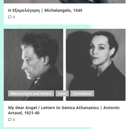
Η Εξομολόγηση | Michelangelo, 1545
0
Manuscripts and letters
Love
Surrealism
My dear Angel / Letters to Genica Athanasiou | Antonin
Artaud, 1921-40
0