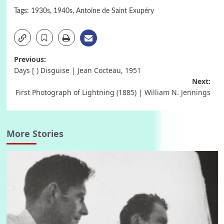
Tags:
1930s
,
1940s
,
Antoine de Saint Exupéry
Post
Previous:
Days [ ) Disguise | Jean Cocteau, 1951
navigation
Next:
First Photograph of Lightning (1885) | William N. Jennings
More Stories