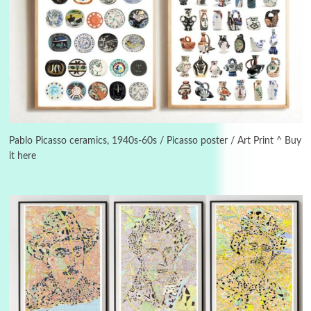
Instant Views [o.]
3
Instant Views [o.] Summer | Photos by
Piergiorgio Branzi, 1950s
Pablo Picasso ceramics, 1940s-60s / Picasso poster / Art Print ^ Buy
it here
4
On [:]
On [:] Idiot | Richard P. Feynman, 1918-88
Manuscripts and letters
Love
5
Letters to Merce Cunningham | John Cage,
New York, 1943-44