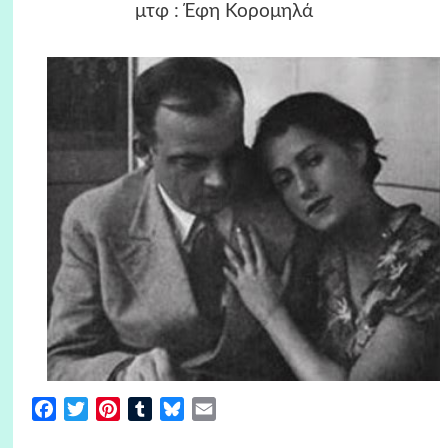
μτφ : Έφη Κορομηλά
Facebook
Twitter
Pinterest
Tumblr
Bluesky
Email