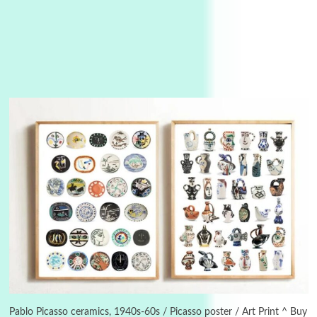
Manuscripts and letters
Love
3
Letters to Merce Cunningham | John Cage,
New York, 1943-44
Pablo Picasso ceramics, 1940s-60s / Picasso poster / Art Print ^ Buy