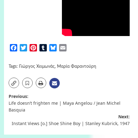
Facebook
Twitter
Pinterest
Tumblr
Bluesky
Email
Tags:
Γιώργος Χειμωνάς
,
Μαρία Φαραντούρη
Post
Previous:
Life doesn’t frighten me | Maya Angelou / Jean Michel
navigation
Basquia
Next:
Instant Views [o.] Shoe Shine Boy | Stanley Kubrick, 1947