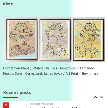
it here
Poems
Pop +
4
Ah! Sunflower | A poem by William Blake,
1794 + A song by The Fugs, 1965
5
Alphabetarion #
Alphabetarion # Absent | Wendy Brown, 2015
Book//mark
6
Book//mark – A Journey Round my Room |
Xavier de Maistre, 1794
Hometown Maps / Writers On Their Hometowns / Fernando
Pessoa, Søren Kierkegaard, James Joyce / Art Print ^ Buy it here
Thoughts on {
Travel
7
Thoughts on { Tourism | Don DeLillo /
Douglas Adams / D. H. Lawrence / Bill Bryson,
Recent posts
1928-91
Instant Views [o.]
1