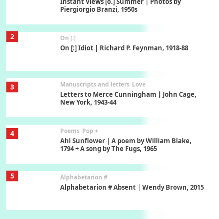
Instant Views [o.] Summer | Photos by
Piergiorgio Branzi, 1950s
2
On [:]
On [:] Idiot | Richard P. Feynman, 1918-88
Manuscripts and letters
Love
3
Letters to Merce Cunningham | John Cage,
New York, 1943-44
Poems
Pop +
4
Ah! Sunflower | A poem by William Blake,
1794 + A song by The Fugs, 1965
5
Alphabetarion #
Alphabetarion # Absent | Wendy Brown, 2015