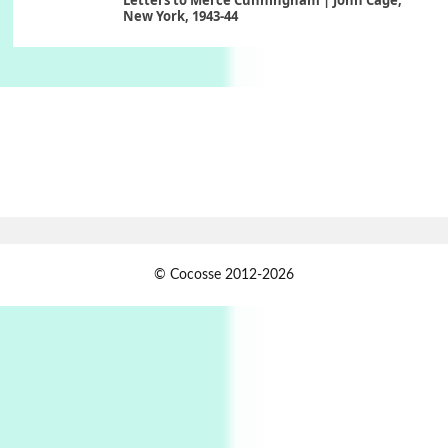
New York, 1943-44
Poems
Pop +
6
Ah! Sunflower | A poem by William Blake,
1794 + A song by The Fugs, 1965
7
Alphabetarion #
Alphabetarion # Absent | Wendy Brown, 2015
Book//mark
USSR
1
© Cocosse 2012-2026
Book//mark – Day of the Oprichnik | Vladimir
Sorokin, 2006
Alphabetarion #
2
Alphabetarion # Because | Bruce Chatwin,
1982