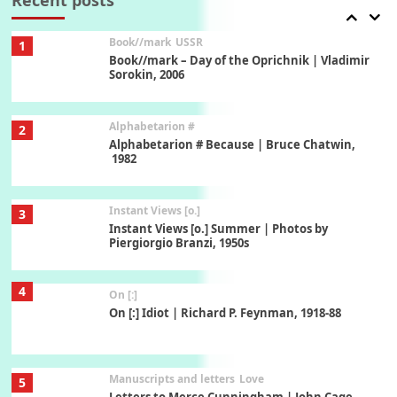
Book//mark
USSR
1
Book//mark – Day of the Oprichnik | Vladimir
Sorokin, 2006
Alphabetarion #
2
Alphabetarion # Because | Bruce Chatwin,
1982
Instant Views [o.]
3
Instant Views [o.] Summer | Photos by
Piergiorgio Branzi, 1950s
4
On [:]
On [:] Idiot | Richard P. Feynman, 1918-88
Manuscripts and letters
Love
5
Letters to Merce Cunningham | John Cage,