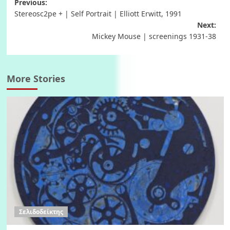
Post
Previous:
Stereosc2pe + | Self Portrait | Elliott Erwitt, 1991
navigation
Next:
Mickey Mouse | screenings 1931-38
More Stories
Σελιδοδείκτης