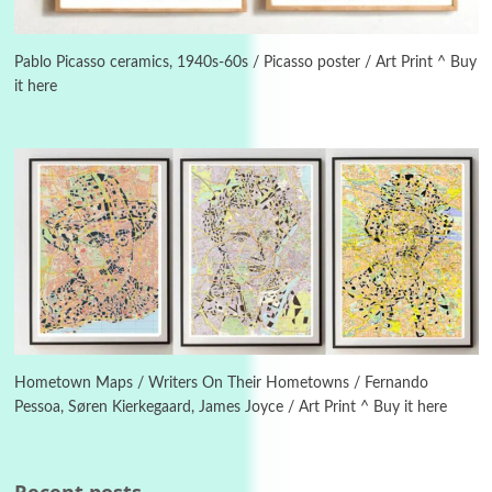
Instant Views [o.]
3
Instant Views [o.] Summer | Photos by
Piergiorgio Branzi, 1950s
Pablo Picasso ceramics, 1940s-60s / Picasso poster / Art Print ^ Buy
it here
4
On [:]
On [:] Idiot | Richard P. Feynman, 1918-88
Manuscripts and letters
Love
5
Letters to Merce Cunningham | John Cage,
New York, 1943-44
Poems
Pop +
6
Ah! Sunflower | A poem by William Blake,
1794 + A song by The Fugs, 1965
Hometown Maps / Writers On Their Hometowns / Fernando
Pessoa, Søren Kierkegaard, James Joyce / Art Print ^ Buy it here
7
Alphabetarion #
Alphabetarion # Absent | Wendy Brown, 2015
Recent posts