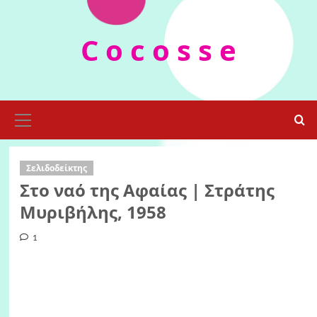
Skip
to
C o c o s s e
content
Primary
Menu
Σελιδοδείκτης
Στο ναό της Αφαίας | Στράτης
Μυριβήλης, 1958
1