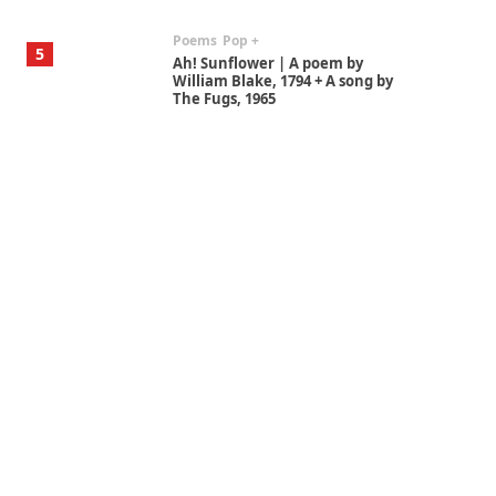
Poems
Pop +
5
Ah! Sunflower | A poem by
William Blake, 1794 + A song by
The Fugs, 1965
Alphabetarion #
6
Alphabetarion # Absent |
Wendy Brown, 2015
Book//mark
7
Book//mark – A Journey Round
my Room | Xavier de Maistre,
1794
Alphabetarion #
1
Alphabetarion # Because |
Bruce Chatwin, 1982
Instant Views [o.]
2
Instant Views [o.] Summer |