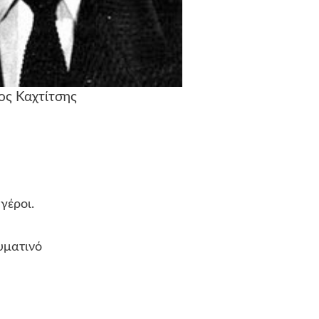
ος Καχτίτσης
ροι.
τινό