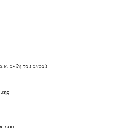
νθη του αγρού
ής
 σου