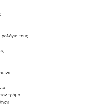
ς
όγια τους
ς
ωνα.
ια
 τρόμο
ηση