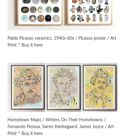
On [:]
3
On [:] Idiot | Richard P.
Feynman, 1918-88
Pablo Picasso ceramics, 1940s-60s / Picasso poster / Art
Print ^ Buy it here
Manuscripts and letters
Love
4
Letters to Merce Cunningham
| John Cage, New York, 1943-44
Poems
Pop +
5
Ah! Sunflower | A poem by
William Blake, 1794 + A song by
The Fugs, 1965
Alphabetarion #
6
Alphabetarion # Absent |
Hometown Maps / Writers On Their Hometowns /
Wendy Brown, 2015
Fernando Pessoa, Søren Kierkegaard, James Joyce / Art
Print ^ Buy it here