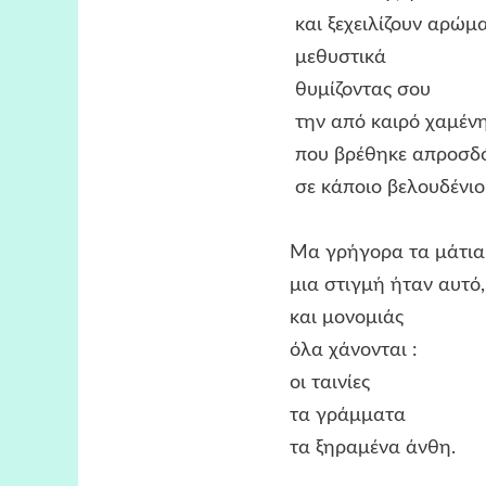
και ξεχειλίζουν αρώμα
μεθυστικά
θυμίζοντας σου
την από καιρό χαμένη βεντάλι
που βρέθηκε απροσδόκητα 
σε κάποιο βελουδένιο κ
Μα γρήγορα τα μάτια σου εξ
μια στιγμή ήταν αυτό, τίπο
και μονομιάς
όλα χάνονται :
οι ταινίες
τα γράμματα
τα ξηραμένα άνθη.