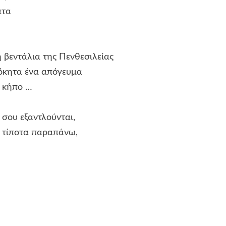
τα
α της Πενθεσιλείας
ένα απόγευμα
ήπο …
αντλούνται,
τα παραπάνω,