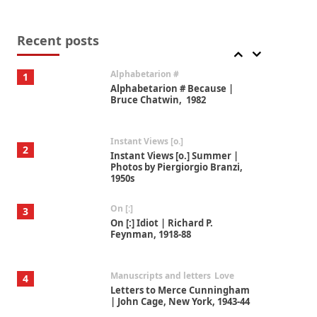
Book//mark
7
Book//mark – A Journey Round
my Room | Xavier de Maistre,
Recent posts
1794
Alphabetarion #
1
Alphabetarion # Because |
Bruce Chatwin, 1982
Instant Views [o.]
2
Instant Views [o.] Summer |
Photos by Piergiorgio Branzi,
1950s
On [:]
3
On [:] Idiot | Richard P.
Feynman, 1918-88
Manuscripts and letters
Love
4
Letters to Merce Cunningham
| John Cage, New York, 1943-44