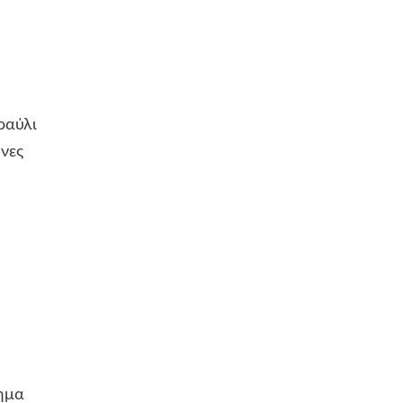
ύλι
ες
μα