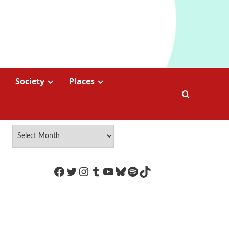
Society
Places
https://www.facebook.com/Coco
Twitter
Instagram
Tumblr
YouTube
Bluesky
Spotify
TikTok