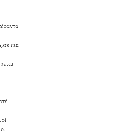
ραντο
ε πια
ται
τέ
ρί
ο.