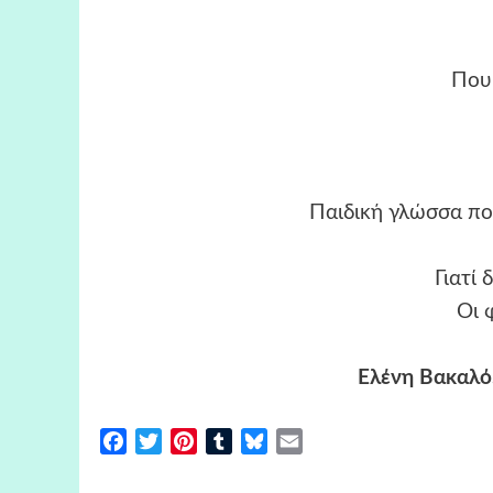
Που
Παιδική γλώσσα πο
Γιατί 
Οι 
Ελένη Βακαλό,
Facebook
Twitter
Pinterest
Tumblr
Bluesky
Email