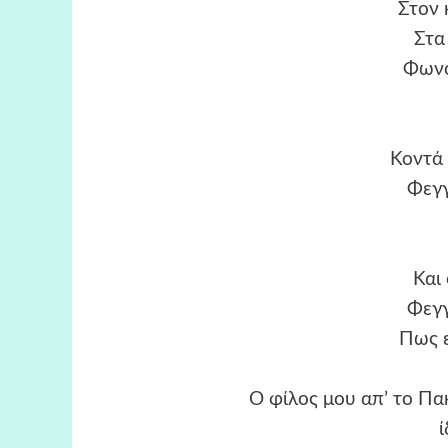
Στον
Στα
Φωνο
Κοντά
Φεγγ
Και
Φεγγ
Πως ε
Ο φίλος μου απ’ το Πα
ί