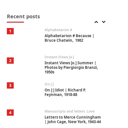
Book//mark
7
Book//mark – A Journey Round
my Room | Xavier de Maistre,
Recent posts
1794
Alphabetarion #
1
Alphabetarion # Because |
Bruce Chatwin, 1982
Instant Views [o.]
2
Instant Views [o.] Summer |
Photos by Piergiorgio Branzi,
1950s
On [:]
3
On [:] Idiot | Richard P.
Feynman, 1918-88
Manuscripts and letters
Love
4
Letters to Merce Cunningham
| John Cage, New York, 1943-44