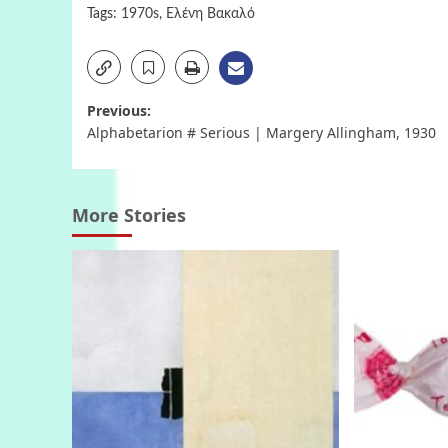
Tags:
1970s
,
Ελένη Βακαλό
Post
Previous:
Alphabetarion # Serious | Margery Allingham, 1930
navigation
More Stories