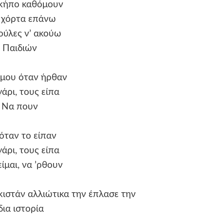
 κήπο καθόμουν
 χόρτα επάνω
ύλες ν’ ακούω
Παιδιών
 μου όταν ήρθαν
άρι, τους είπα
Να πουν
 όταν το είπαν
άρι, τους είπα
ίμαι, να ’ρθουν
κιστάν αλλιώτικα την έπλασε την
δια ιστορία