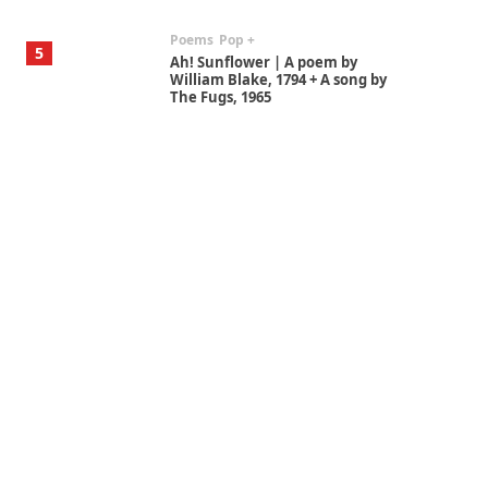
Poems
Pop +
5
Ah! Sunflower | A poem by
William Blake, 1794 + A song by
The Fugs, 1965
Alphabetarion #
6
Alphabetarion # Absent |
Wendy Brown, 2015
Book//mark
7
Book//mark – A Journey Round
my Room | Xavier de Maistre,
1794
Alphabetarion #
1
Alphabetarion # Because |
Bruce Chatwin, 1982
Instant Views [o.]
2
Instant Views [o.] Summer |