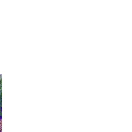
7
Book//mark – A Journey Round
my Room | Xavier de Maistre,
1794