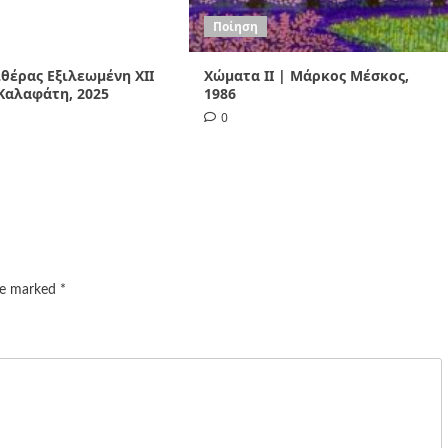
Ποίηση
Αιθέρας Εξιλεωμένη ΧΙI
Χώματα II | Μάρκος Μέσκος,
Καλαφάτη, 2025
1986
0
are marked
*