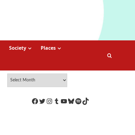
Society
Places
https://www.facebook.com/Coco
Twitter
Instagram
Tumblr
YouTube
Bluesky
Spotify
TikTok