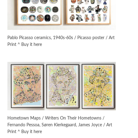
On [:]
3
On [:] Idiot | Richard P.
Feynman, 1918-88
Pablo Picasso ceramics, 1940s-60s / Picasso poster / Art
Print ^ Buy it here
Manuscripts and letters
Love
4
Letters to Merce Cunningham
| John Cage, New York, 1943-44
Poems
Pop +
5
Ah! Sunflower | A poem by
William Blake, 1794 + A song by
The Fugs, 1965
Alphabetarion #
6
Alphabetarion # Absent |
Hometown Maps / Writers On Their Hometowns /
Wendy Brown, 2015
Fernando Pessoa, Søren Kierkegaard, James Joyce / Art
Print ^ Buy it here