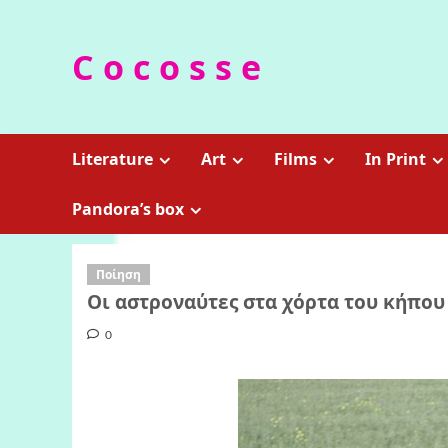
Skip
to
C o c o s s e
content
Literature
Art
Films
In Print
Pandora’s box
Ποίηση
Οι αστροναύτες στα χόρτα του κήπου 
0