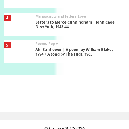
Manuscripts and letters
Love
4
Letters to Merce Cunningham | John Cage,
New York, 1943-44
Poems
Pop +
5
Ah! Sunflower | A poem by William Blake,
1794 + A song by The Fugs, 1965
6
Alphabetarion #
Alphabetarion # Absent | Wendy Brown, 2015
Book//mark
7
Book//mark – A Journey Round my Room |
Xavier de Maistre, 1794
Alphabetarion #
1
© Cocosse 2012-2026