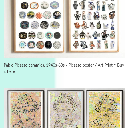
3
On [:]
On [:] Idiot | Richard P. Feynman, 1918-88
Pablo Picasso ceramics, 1940s-60s / Picasso poster / Art Print ^ Buy
it here
Manuscripts and letters
Love
4
Letters to Merce Cunningham | John Cage,
New York, 1943-44
Poems
Pop +
5
Ah! Sunflower | A poem by William Blake,
1794 + A song by The Fugs, 1965