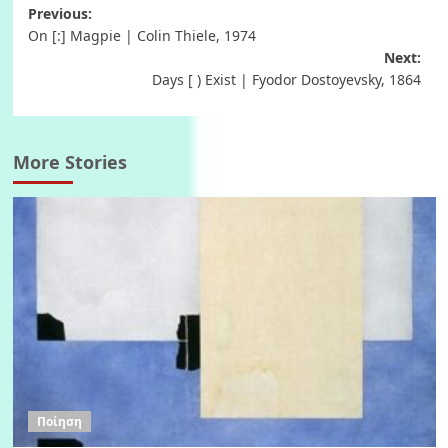
Post
Previous:
On [:] Magpie | Colin Thiele, 1974
navigation
Next:
Days [ ) Exist | Fyodor Dostoyevsky, 1864
More Stories
Ποίηση