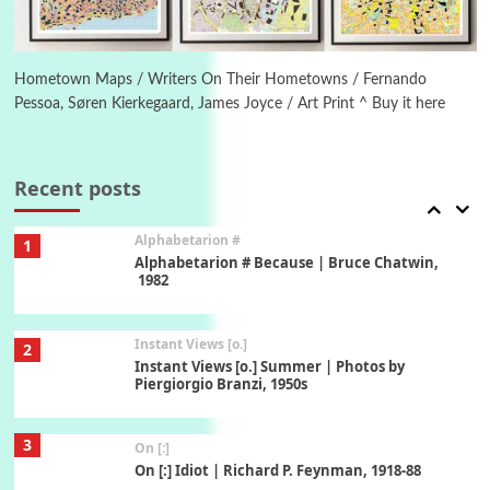
6
Alphabetarion #
Alphabetarion # Absent | Wendy Brown, 2015
Hometown Maps / Writers On Their Hometowns / Fernando
Pessoa, Søren Kierkegaard, James Joyce / Art Print ^ Buy it here
Book//mark
7
Book//mark – A Journey Round my Room |
Xavier de Maistre, 1794
Recent posts
Alphabetarion #
1
Alphabetarion # Because | Bruce Chatwin,
1982
Instant Views [o.]
2
Instant Views [o.] Summer | Photos by
Piergiorgio Branzi, 1950s
3
On [:]
On [:] Idiot | Richard P. Feynman, 1918-88