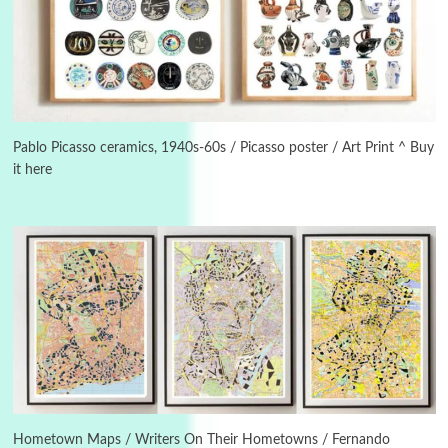
Manuscripts and letters
Love
3
Letters to Merce Cunningham | John Cage,
New York, 1943-44
Pablo Picasso ceramics, 1940s-60s / Picasso poster / Art Print ^ Buy
it here
Poems
Pop +
4
Ah! Sunflower | A poem by William Blake,
1794 + A song by The Fugs, 1965
5
Alphabetarion #
Alphabetarion # Absent | Wendy Brown, 2015
Book//mark
6
Book//mark – A Journey Round my Room |
Xavier de Maistre, 1794
Hometown Maps / Writers On Their Hometowns / Fernando