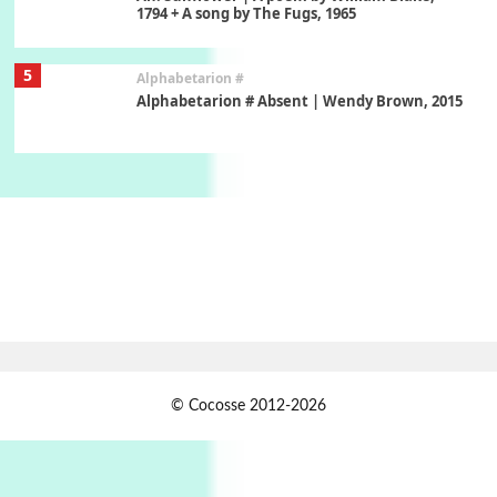
1794 + A song by The Fugs, 1965
5
Alphabetarion #
Alphabetarion # Absent | Wendy Brown, 2015
Book//mark
6
Book//mark – A Journey Round my Room |
Xavier de Maistre, 1794
Thoughts on {
Travel
7
Thoughts on { Tourism | Don DeLillo /
Douglas Adams / D. H. Lawrence / Bill Bryson,
1928-91
Instant Views [o.]
1
© Cocosse 2012-2026
Instant Views [o.] Summer | Photos by
Piergiorgio Branzi, 1950s
2