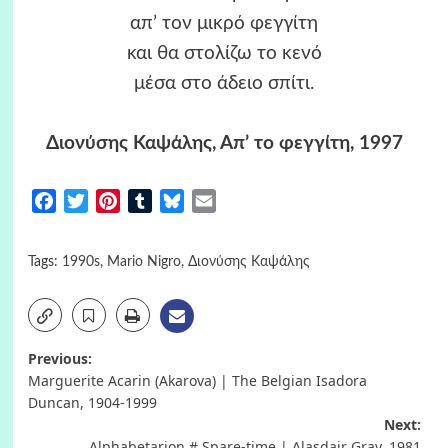
απ’ τον μικρό φεγγίτη
και θα στολίζω το κενό
μέσα στο άδειο σπίτι.
Διονύσης Καψάλης, Απ’ το φεγγίτη, 1997
Facebook
Twitter
Pinterest
Tumblr
Bluesky
Email
Tags:
1990s
,
Mario Nigro
,
Διονύσης Καψάλης
Post
Previous:
Marguerite Acarin (Akarova) | The Belgian Isadora
navigation
Duncan, 1904-1999
Next:
Alphabetarion # Spare-time | Alasdair Gray, 1981