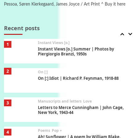
Pessoa, Søren Kierkegaard, James Joyce / Art Print ^ Buy it here
Thoughts on {
Travel
7
Thoughts on { Tourism | Don DeLillo /
Douglas Adams / D. H. Lawrence / Bill Bryson,
Recent posts
1928-91
Instant Views [o.]
1
Instant Views [o.] Summer | Photos by
Piergiorgio Branzi, 1950s
2
On [:]
On [:] Idiot | Richard P. Feynman, 1918-88
Manuscripts and letters
Love
3
Letters to Merce Cunningham | John Cage,
New York, 1943-44
Poems
Pop +
4
Ah! Sunflower | A poem by William Blake,