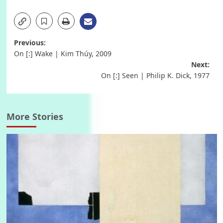
Post
Previous:
On [:] Wake | Kim Thúy, 2009
navigation
Next:
On [:] Seen | Philip K. Dick, 1977
More Stories