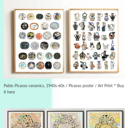
3
On [:]
On [:] Idiot | Richard P. Feynman, 1918-88
Pablo Picasso ceramics, 1940s-60s / Picasso poster / Art Print ^ Buy
it here
Manuscripts and letters
Love
4
Letters to Merce Cunningham | John Cage,
New York, 1943-44