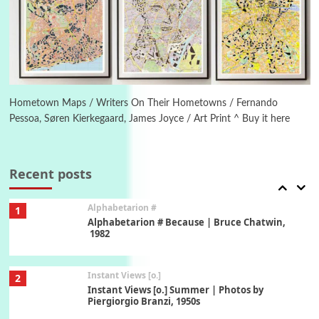
Poems
Pop +
5
Ah! Sunflower | A poem by William Blake,
1794 + A song by The Fugs, 1965
6
Alphabetarion #
Alphabetarion # Absent | Wendy Brown, 2015
Hometown Maps / Writers On Their Hometowns / Fernando
Pessoa, Søren Kierkegaard, James Joyce / Art Print ^ Buy it here
Book//mark
7
Book//mark – A Journey Round my Room |
Xavier de Maistre, 1794
Recent posts
Alphabetarion #
1
Alphabetarion # Because | Bruce Chatwin,
1982
Instant Views [o.]
2
Instant Views [o.] Summer | Photos by
Piergiorgio Branzi, 1950s