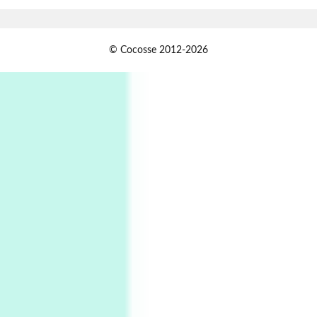
Xavier de Maistre, 1794
Alphabetarion #
1
© Cocosse 2012-2026
Alphabetarion # Because | Bruce Chatwin,
1982
Instant Views [o.]
2
Instant Views [o.] Summer | Photos by
Piergiorgio Branzi, 1950s
3
On [:]
On [:] Idiot | Richard P. Feynman, 1918-88
Manuscripts and letters
Love
4
Letters to Merce Cunningham | John Cage,
New York, 1943-44
Poems
Pop +
5