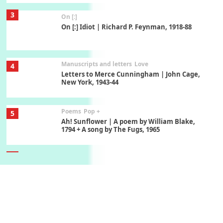
3
On [:]
On [:] Idiot | Richard P. Feynman, 1918-88
Manuscripts and letters
Love
4
Letters to Merce Cunningham | John Cage,
New York, 1943-44
Poems
Pop +
5
Ah! Sunflower | A poem by William Blake,
1794 + A song by The Fugs, 1965
6
Alphabetarion #
Alphabetarion # Absent | Wendy Brown, 2015
Book//mark
7
Book//mark – A Journey Round my Room |