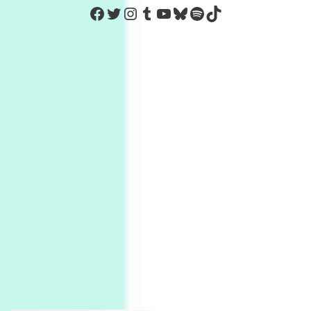
https://www.facebook.com/Co
Twitter
Instagram
Tumblr
YouTube
Bluesky
Spotify
TikTok