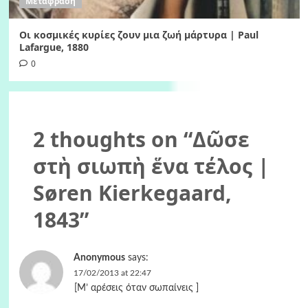
Μετάφραση
Οι κοσμικές κυρίες ζουν μια ζωή μάρτυρα | Paul
Lafargue, 1880
0
2 thoughts on “
Δῶσε
στὴ σιωπὴ ἕνα τέλος |
Søren Kierkegaard,
1843
”
Anonymous
says:
17/02/2013 at 22:47
[M’ αρέσεις όταν σωπαίνεις ]