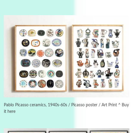
Manuscripts and letters
Love
3
Letters to Merce Cunningham | John Cage,
New York, 1943-44
Pablo Picasso ceramics, 1940s-60s / Picasso poster / Art Print ^ Buy
it here
Poems
Pop +
4
Ah! Sunflower | A poem by William Blake,