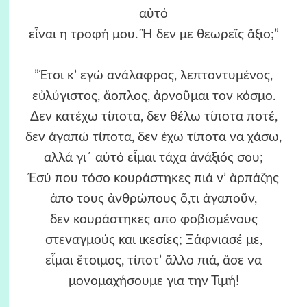
αὐτό
εἶναι η τροφή μου. Ἢ δεν με θεωρεῖς ἄξιο;”
”Έτσι κ’ εγώ ανάλαφρος, λεπτοντυμένος,
εὐλύγιστος, ἄοπλος, ἀρνοῦμαι τον κόσμο.
Δεν κατέχω τίποτα, δεν θέλω τίποτα ποτέ,
δεν ἀγαπώ τίποτα, δεν έχω τίποτα να χάσω,
αλλά γι΄ αὐτό εἶμαι τάχα ἀνάξιός σου;
Ἐσύ που τόσο κουράστηκες πιά ν’ ἁρπάζης
ἀπο τους ἀνθρώπους ὅ,τι ἀγαποῦν,
δεν κουράστηκες απο φοβισμένους
στεναγμούς και ικεσίες; Ξάφνιασέ με,
εἶμαι ἕτοιμος, τίποτ’ ἄλλο πιά, ἄσε να
μονομαχήσουμε για την Τιμή!