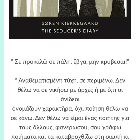
” Σε προκαλῶ σε πάλη, ἔβγα, μην κρύβεσαι!”
” Ἀναθεματισμένη τύχη, σε περιμένω. Δεν
θέλω να σε νικήσω με ἀρχές ή με ὅ,τι οι
ἀνίδεοι
ὀνομάζουν χαρακτῆρα, όχι, ποίηση θέλω να
σε κάνω. Δεν θέλω να εἶμαι ἓνας ποιητής για
τους ἄλλους, φανερώσου, σου γράφω
ποιήματα και τα καταβροχθίζω στη σιωπή κι