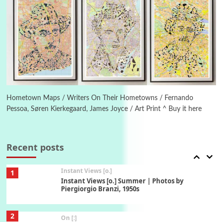
1794 + A song by The Fugs, 1965
5
Alphabetarion #
Alphabetarion # Absent | Wendy Brown, 2015
Book//mark
6
Book//mark – A Journey Round my Room |
Xavier de Maistre, 1794
Hometown Maps / Writers On Their Hometowns / Fernando
Pessoa, Søren Kierkegaard, James Joyce / Art Print ^ Buy it here
Thoughts on {
Travel
7
Thoughts on { Tourism | Don DeLillo /
Douglas Adams / D. H. Lawrence / Bill Bryson,
Recent posts
1928-91
Instant Views [o.]
1
Instant Views [o.] Summer | Photos by
Piergiorgio Branzi, 1950s
2
On [:]