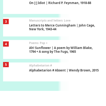
On [:] Idiot | Richard P. Feynman, 1918-88
Manuscripts and letters
Love
3
Letters to Merce Cunningham | John Cage,
New York, 1943-44
Poems
Pop +
4
Ah! Sunflower | A poem by William Blake,
1794 + A song by The Fugs, 1965
5
Alphabetarion #
Alphabetarion # Absent | Wendy Brown, 2015
Book//mark
6
Book//mark – A Journey Round my Room |
Xavier de Maistre, 1794