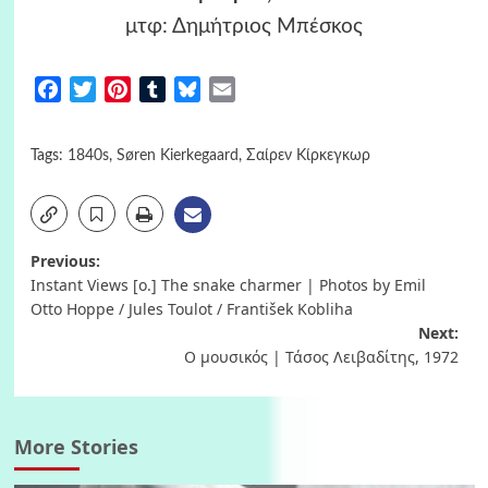
μτφ: Δημήτριος Μπέσκος
Facebook
Twitter
Pinterest
Tumblr
Bluesky
Email
Tags:
1840s
,
Søren Kierkegaard
,
Σαίρεν Κίρκεγκωρ
Post
Previous:
Instant Views [o.] The snake charmer | Photos by Emil
navigation
Otto Hoppe / Jules Toulot / František Kobliha
Next:
Ο μουσικός | Τάσος Λειβαδίτης, 1972
More Stories