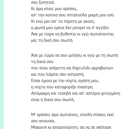
σαν ξενητειά.
Κι άμα κλαις μου αρέσεις,
απ’ την κούνια σου πεταλούδα μικρή μου εσύ.
Κι ενώ μεν απ’ τα πέρατα με ακούς,
η φωνή μου εμένα δεν μπορεί να σ’ αγγίξει:
Άσε με τώρα να βυθιστώ κι εγώ σωπαίνοντας
μες τη δική σου σιωπή.
Άσε με τώρα να σου μιλήσω κι εγώ με τη σιωπή
τη δικιά σου
που είναι απέριττη σα δαχτυλίδι αρραβώνων
και που λάμπει σαν αστραπή.
Είσαι όμοια με την νύχτα, αγάπη μου,
η νύχτα που κατηφορίζει έναστρη.
Απόμακρη και τοσηδά και απ’ αστέρια φτιαγμένη
είναι η δικιά σου σιωπή.
Μ’ αρέσεις άμα σωπαίνεις, επειδή στέκεις εκεί
σαν απουσία.
Μακρινή κι απαρηγόρητη, σα να σε σκέπασε