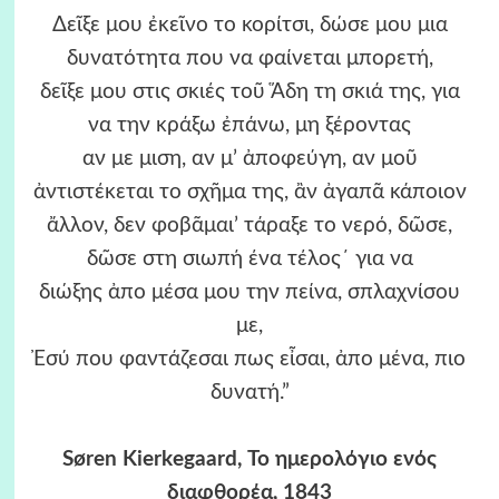
Δεῖξε μου ἐκεῖνο το κορίτσι, δώσε μου μια
δυνατότητα που να φαίνεται μπορετή,
δεῖξε μου στις σκιές τοῦ Ἅδη τη σκιά της, για
να την κράξω ἐπάνω, μη ξέροντας
αν με μιση, αν μ’ ἀποφεύγη, αν μοῦ
ἀντιστέκεται το σχῆμα της, ἂν ἀγαπᾶ κάποιον
ἄλλον, δεν φοβᾶμαι’ τάραξε το νερό, δῶσε,
δῶσε στη σιωπή ένα τέλος΄ για να
διώξης ἀπο μέσα μου την πείνα, σπλαχνίσου
με,
Ἐσύ που φαντάζεσαι πως εἶσαι, ἀπο μένα, πιο
δυνατή.”
Søren Kierkegaard, Το ημερολόγιο ενός
διαφθορέα, 1843