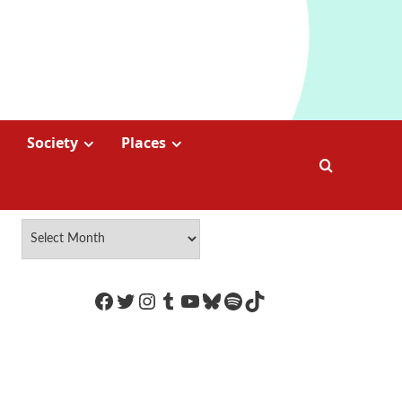
Society
Places
https://www.facebook.com/Coco
Twitter
Instagram
Tumblr
YouTube
Bluesky
Spotify
TikTok