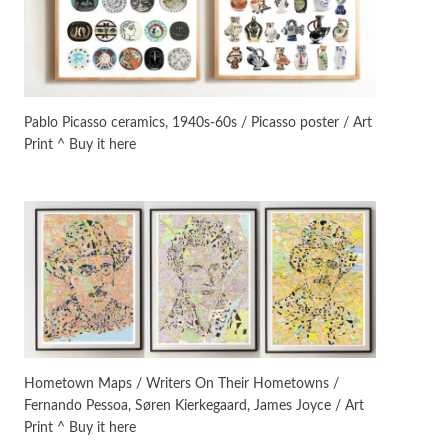
On [:]
3
On [:] Idiot | Richard P.
Feynman, 1918-88
Pablo Picasso ceramics, 1940s-60s / Picasso poster / Art
Print ^ Buy it here
Manuscripts and letters
Love
4
Letters to Merce Cunningham
| John Cage, New York, 1943-44
Poems
Pop +
5
Ah! Sunflower | A poem by
William Blake, 1794 + A song by
The Fugs, 1965
Alphabetarion #
6
Alphabetarion # Absent |
Hometown Maps / Writers On Their Hometowns /
Wendy Brown, 2015
Fernando Pessoa, Søren Kierkegaard, James Joyce / Art
Print ^ Buy it here