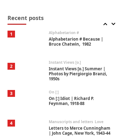
Book//mark
7
Book//mark – A Journey Round
my Room | Xavier de Maistre,
Recent posts
1794
Alphabetarion #
1
Alphabetarion # Because |
Bruce Chatwin, 1982
Instant Views [o.]
2
Instant Views [o.] Summer |
Photos by Piergiorgio Branzi,
1950s
On [:]
3
On [:] Idiot | Richard P.
Feynman, 1918-88
Manuscripts and letters
Love
4
Letters to Merce Cunningham
| John Cage, New York, 1943-44