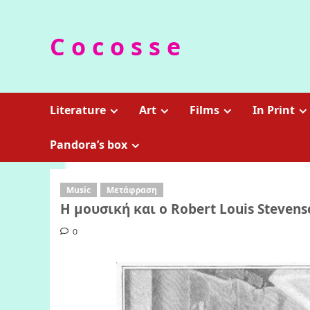
Skip
to
C o c o s s e
content
Literature
Art
Films
In Print
Pandora’s box
Music
Μετάφραση
Η μουσική και ο Robert Louis Stevens
0