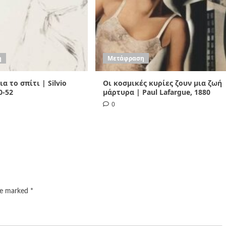
η
Μετάφραση
α το σπίτι | Silvio
Οι κοσμικές κυρίες ζουν μια ζωή
0-52
μάρτυρα | Paul Lafargue, 1880
0
are marked
*