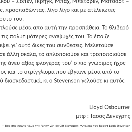
ικού – Σοπέν, Γκρηγκ, Μπαχ, Μπετόβεν, Μότσαρτ –
, προσπαθώντας, λίγο λίγο και με ατέλειωτες
ουτο του.
τλούσε μέσα απο αυτή την προσπάθεια. Το θλιβερό
 τις πολυτιμότερες αναψυχές του. Το έπαιζε
ψει γι’ αυτό δικές του συνθέσεις. Μελετούσε
 σε άλλη σκάλα, το απλοποιούσε και τροποποιούσε
της άνευ αξίας φλογέρας του’ ο πιο γνώριμος ήχος
ος και το στρίγγλισμα που έβγαινε μέσα από το
ύ διασκεδαστικά, κι ο Stevenson γελούσε κι αυτός
Lloyd Osbourne
*
μτφ : Τάσος Δενέγρης
*
Γιός απο πρώτο γάμο της Fanny Van de Gift Stevenson, γυναίκας του Robert Louis Stevenson