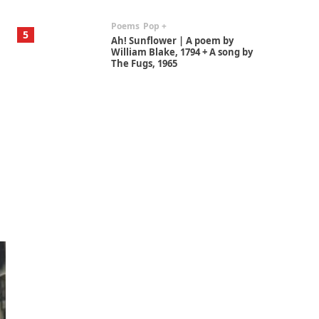
Poems
Pop +
5
Ah! Sunflower | A poem by
William Blake, 1794 + A song by
The Fugs, 1965
Alphabetarion #
6
Alphabetarion # Absent |
Wendy Brown, 2015
Book//mark
7
Book//mark – A Journey Round
my Room | Xavier de Maistre,
1794
Alphabetarion #
1
Alphabetarion # Because |
Bruce Chatwin, 1982
Instant Views [o.]
2
Instant Views [o.] Summer |