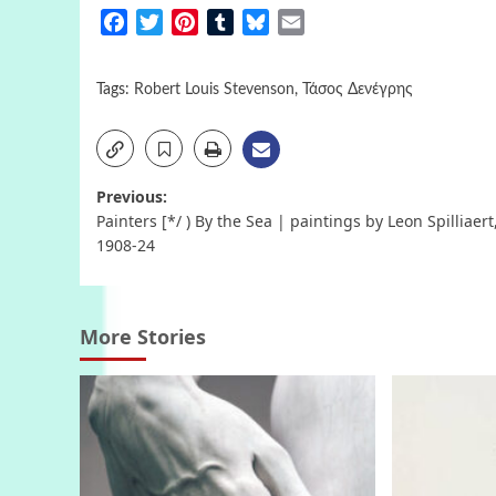
Facebook
Twitter
Pinterest
Tumblr
Bluesky
Email
Tags:
Robert Louis Stevenson
,
Τάσος Δενέγρης
Post
Previous:
Painters [*/ ) By the Sea | paintings by Leon Spilliaert
navigation
1908-24
More Stories