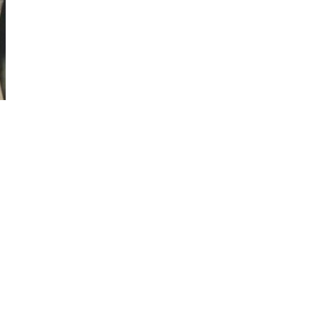
Photos by Piergiorgio Branzi,
1950s
On [:]
3
On [:] Idiot | Richard P.
Feynman, 1918-88
Manuscripts and letters
Love
4
Letters to Merce Cunningham
| John Cage, New York, 1943-44
Poems
Pop +
5
Ah! Sunflower | A poem by
William Blake, 1794 + A song by
The Fugs, 1965
Alphabetarion #
6
Alphabetarion # Absent |
Wendy Brown, 2015
Book//mark