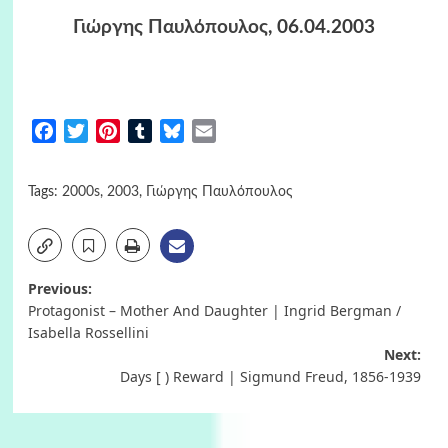
Γιώργης Παυλόπουλος
, 06.04.2003
Facebook
Twitter
Pinterest
Tumblr
Bluesky
Email
Tags:
2000s
,
2003
,
Γιώργης Παυλόπουλος
Post
Previous:
Protagonist – Mother And Daughter | Ingrid Bergman /
navigation
Isabella Rossellini
Next:
Days [ ) Reward | Sigmund Freud, 1856-1939