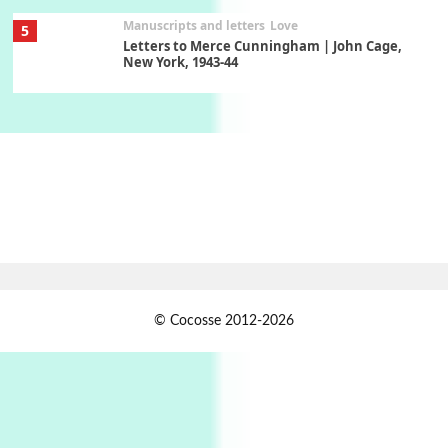
Manuscripts and letters
Love
5
Letters to Merce Cunningham | John Cage,
New York, 1943-44
Poems
Pop +
6
Ah! Sunflower | A poem by William Blake,
1794 + A song by The Fugs, 1965
7
Alphabetarion #
Alphabetarion # Absent | Wendy Brown, 2015
Book//mark
USSR
1
© Cocosse 2012-2026
Book//mark – Day of the Oprichnik | Vladimir
Sorokin, 2006
Alphabetarion #
2
Alphabetarion # Because | Bruce Chatwin,
1982