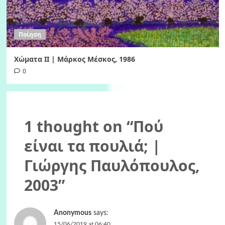
Ποίηση
Χώματα II | Μάρκος Μέσκος, 1986
0
1 thought on “
Πού
είναι τα πουλιά; |
Γιώργης Παυλόπουλος,
2003
”
Anonymous
says:
15/06/2019 at 06:40