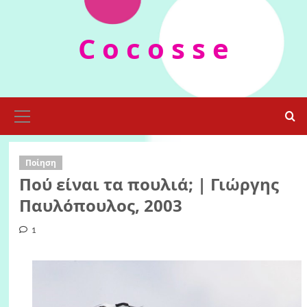
Skip
to
C o c o s s e
content
Primary
Menu
Ποίηση
Πού είναι τα πουλιά; | Γιώργης
Παυλόπουλος, 2003
1