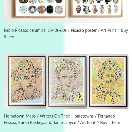
Instant Views [o.]
3
Instant Views [o.] Summer | Photos by
Piergiorgio Branzi, 1950s
Pablo Picasso ceramics, 1940s-60s / Picasso poster / Art Print ^ Buy
it here
4
On [:]
On [:] Idiot | Richard P. Feynman, 1918-88
Manuscripts and letters
Love
5
Letters to Merce Cunningham | John Cage,
New York, 1943-44
Poems
Pop +
6
Ah! Sunflower | A poem by William Blake,
1794 + A song by The Fugs, 1965
Hometown Maps / Writers On Their Hometowns / Fernando
Pessoa, Søren Kierkegaard, James Joyce / Art Print ^ Buy it here
7
Alphabetarion #