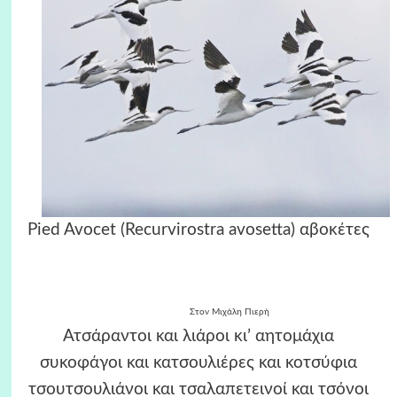
Pied Avocet (Recurvirostra avosetta) αβοκέτες
Στον Μιχάλη Πιερή
Ατσάραντοι και λιάροι κι’ αητομάχια
συκοφάγοι και κατσουλιέρες και κοτσύφια
τσουτσουλιάνοι και τσαλαπετεινοί και τσόνοι