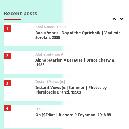
Alphabetarion # Absent | Wendy Brown, 2015
Recent posts
Book//mark
USSR
1
Book//mark – Day of the Oprichnik | Vladimir
Sorokin, 2006
Alphabetarion #
2
Alphabetarion # Because | Bruce Chatwin,
1982
Instant Views [o.]
3
Instant Views [o.] Summer | Photos by
Piergiorgio Branzi, 1950s
4
On [:]
On [:] Idiot | Richard P. Feynman, 1918-88